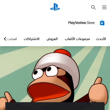
ب
ح
ث
الأحدث
مجموعات الألعاب
العروض
الاشتراكات
استعرض