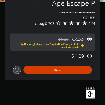
Ape Escape P
Sony Interactive Entertainment
PS5
PS4
4.01
م
ت
و
س
مضمنة
$11.29
ط
مخصوم من السعر الأصلي البالغ $11.29‏
اشترك في PlayStation Plus فاخر للوصول إلى هذه اللعبة
ا
والمزيد من الألعاب
ل
ت
$11.29
ق
ي
ي
اشترك
م
4
.
0
1
ن
ج
و
م