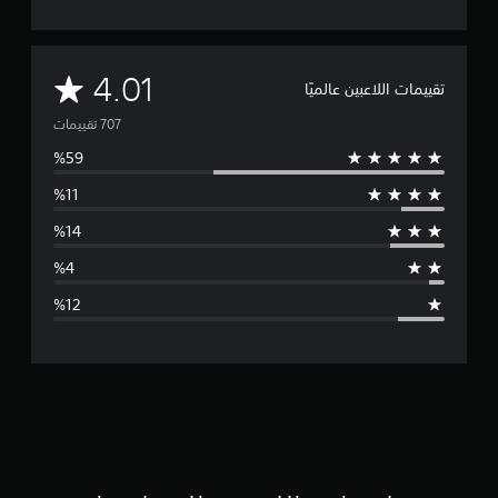
م
4.01
تقييمات اللاعبين عالميًا
ت
و
س
ط
ا
ل
ت
ق
ي