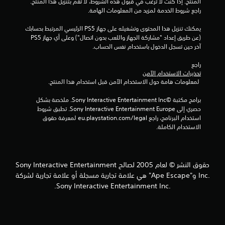
المنتج. إذا كنت لا ترغب في قبول هذه الشروط، لا تقم بتنزيل هذا المنتج. 
راجع شروط الخدمة لمزيد من المعلومات الهامة.
7
يمكنك تنزيل هذا المحتوى وتشغيله على جهاز PS5 الرئيسي المرتبط بحسابك 
0
(عن طريق إعداد "مشاركة الجهاز واللعب بدون اتصال") وعلى أي جهاز PS5 
آخر حين تسجل الدخول باستخدام نفس الحساب.
7
راجع 
م
تحذيرات الاستخدام الآمن
 لمعلومات هامة حول الاستخدام الآمن قبل استخدام هذا المنتج.
ن
برامج مكتبة ©Sony Interactive Entertainment Inc. ملخصة بشكل 
ا
حصري إلى Sony Interactive Entertainment Europe. تطبق شروط 
استخدام البرنامج، راجع eu.playstation.com/legal لمعرفة حقوق 
ل
الاستخدام الكاملة.
ت
ق
حقوق النشر © لعام 2005 لصالح Sony Interactive Entertainment
Inc.‎ و"Ape Escape" هي علامة تجارية مسجلة أو علامة تجارية لشركة
ي
Sony Interactive Entertainment Inc.‎.
ي
م