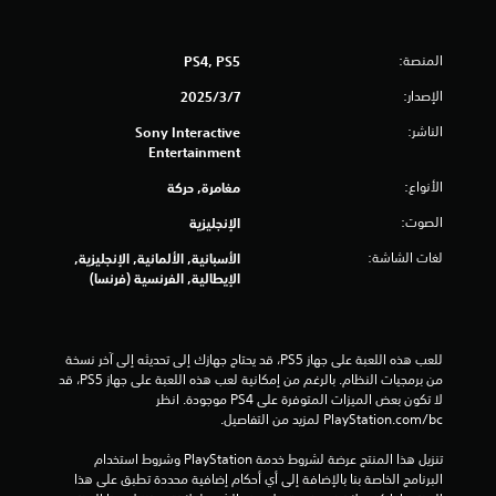
ن
المنصة:
PS4, PS5
ج
الإصدار:
7‏/3‏/2025
و
الناشر:
Sony Interactive
م
Entertainment
الأنواع:
مغامرة, حركة
م
الصوت:
الإنجليزية
ن
لغات الشاشة:
الأسبانية, الألمانية, الإنجليزية,
إ
الإيطالية, الفرنسية (فرنسا)
ج
م
للعب هذه اللعبة على جهاز PS5، قد يحتاج جهازك إلى تحديثه إلى آخر نسخة 
من برمجيات النظام. بالرغم من إمكانية لعب هذه اللعبة على جهاز PS5، قد 
ا
لا تكون بعض الميزات المتوفرة على PS4 موجودة. انظر 
‎PlayStation.com/bc لمزيد من التفاصيل.
ل
تنزيل هذا المنتج عرضة لشروط خدمة‫ PlayStation وشروط استخدام 
ي
البرنامج الخاصة بنا بالإضافة إلى أي أحكام إضافية محددة تطبق على هذا 