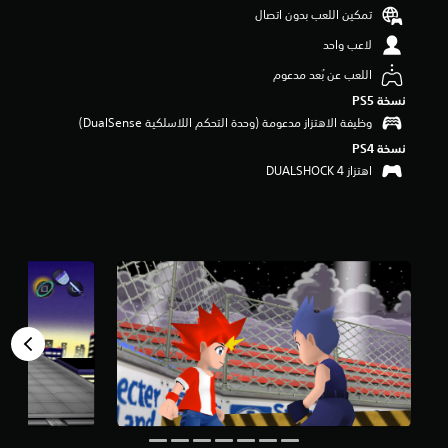
م
تمكين اللعب بدون اتصال
ن
لاعب واحد
5
ن
اللعب عن بُعد مدعوم
ج
نسخة PS5‏
و
م
وظيفة الاهتزاز مدعومة (وحدة التحكم اللاسلكية DualSense‏)
م
نسخة PS4‏
ن
اهتزاز DUALSHOCK 4‏
إ
ج
م
ا
ل
ي
7
0
7
م
ن
ا
ل
ت
ق
ي