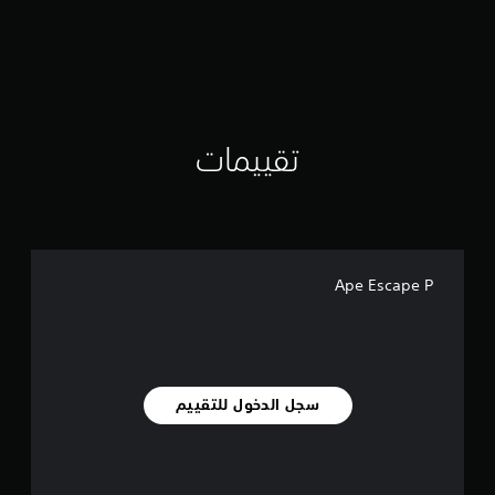
ي
م
ا
ت
تقييمات
Ape Escape P
سجل الدخول للتقييم