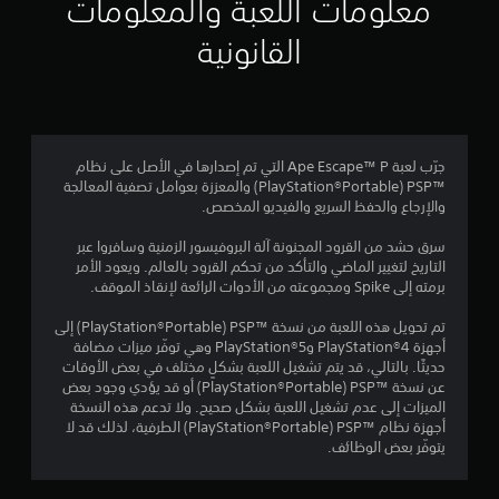
ي
معلومات اللعبة والمعلومات
م
القانونية
4
.
0
جرّب لعبة Ape Escape™ P التي تم إصدارها في الأصل على نظام
PSP™‎ ‏(PlayStation®Portable) والمعززة بعوامل تصفية المعالجة
1
والإرجاع والحفظ السريع والفيديو المخصص.
ن
سرق حشد من القرود المجنونة آلة البروفيسور الزمنية وسافروا عبر
التاريخ لتغيير الماضي والتأكد من تحكم القرود بالعالم. ويعود الأمر
ج
برمته إلى Spike ومجموعته من الأدوات الرائعة لإنقاذ الموقف.
و
تم تحويل هذه اللعبة من نسخة PSP™‎ ‏(PlayStation®Portable) إلى
أجهزة PlayStation®4 وPlayStation®5 وهي توفّر ميزات مضافة
م
حديثًا. بالتالي، قد يتم تشغيل اللعبة بشكلٍ مختلف في بعض الأوقات
عن نسخة PSP™‎ ‏(PlayStation®Portable) أو قد يؤدي وجود بعض
م
الميزات إلى عدم تشغيل اللعبة بشكل صحيح. ولا تدعم هذه النسخة
أجهزة نظام PSP™‎ ‏(PlayStation®Portable) الطرفية، لذلك قد لا
ن
يتوفّر بعض الوظائف.
5