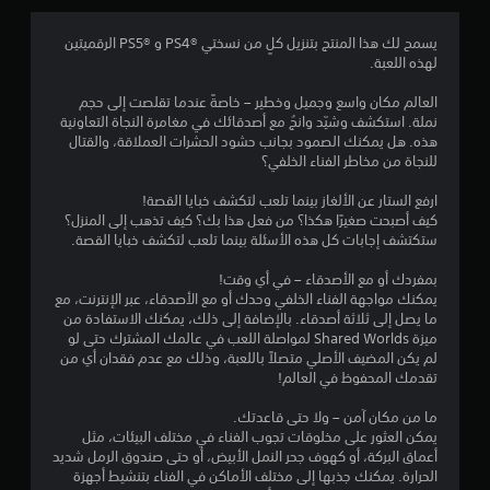
.
3
يسمح لك هذا المنتج بتنزيل كلٍ من نسختي PS4®‎ و PS5®‎ الرقميتين
لهذه اللعبة.
3
العالم مكان واسع وجميل وخطير – خاصةً عندما تقلصت إلى حجم
ن
نملة. استكشف وشيّد وانجُ مع أصدقائك في مغامرة النجاة التعاونية
هذه. هل يمكنك الصمود بجانب حشود الحشرات العملاقة، والقتال
ج
للنجاة من مخاطر الفناء الخلفي؟
و
ارفع الستار عن الألغاز بينما تلعب لتكشف خبايا القصة!
كيف أصبحت صغيرًا هكذا؟ من فعل هذا بك؟ كيف تذهب إلى المنزل؟
م
ستكتشف إجابات كل هذه الأسئلة بينما تلعب لتكشف خبايا القصة.
م
بمفردك أو مع الأصدقاء – في أي وقت!
يمكنك مواجهة الفناء الخلفي وحدك أو مع الأصدقاء، عبر الإنترنت، مع
ن
ما يصل إلى ثلاثة أصدقاء. بالإضافة إلى ذلك، يمكنك الاستفادة من
ميزة Shared Worlds لمواصلة اللعب في عالمك المشترك حتى لو
5
لم يكن المضيف الأصلي متصلاً باللعبة، وذلك مع عدم فقدان أي من
تقدمك المحفوظ في العالم!
ن
ما من مكان آمن – ولا حتى قاعدتك.
يمكن العثور على مخلوقات تجوب الفناء في مختلف البيئات، مثل
ج
أعماق البركة، أو كهوف جحر النمل الأبيض، أو حتى صندوق الرمل شديد
الحرارة. يمكنك جذبها إلى مختلف الأماكن في الفناء بتنشيط أجهزة
و