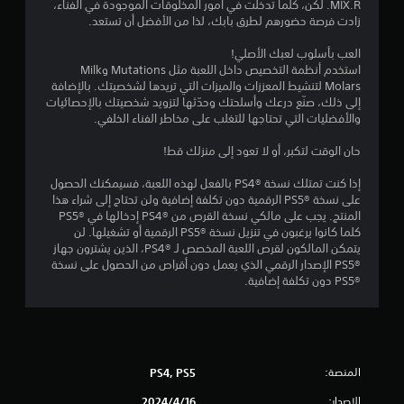
MIX.R. لكن، كلما تدخلت في أمور المخلوقات الموجودة في الفناء،
زادت فرصة حضورهم لطرق بابك، لذا من الأفضل أن تستعد.
م
العب بأسلوب لعبك الأصلي!
م
استخدم أنظمة التخصيص داخل اللعبة مثل Mutations وMilk
Molars لتنشيط المعززات والميزات التي تريدها لشخصيتك. بالإضافة
ن
إلى ذلك، صنّع درعك وأسلحتك وحدّثها لتزويد شخصيتك بالإحصائيات
والأفضليات التي تحتاجها للتغلب على مخاطر الفناء الخلفي.
إ
حان الوقت لتكبر، أو لا تعود إلى منزلك قط!
ج
إذا كنت تمتلك نسخة PS4®‎ بالفعل لهذه اللعبة، فسيمكنك الحصول
م
على نسخة PS5®‎ الرقمية دون تكلفة إضافية ولن تحتاج إلى شراء هذا
المنتج. يجب على مالكي نسخة القرص من PS4®‎ إدخالها في PS5®‎
ا
كلما كانوا يرغبون في تنزيل نسخة PS5®‎ الرقمية أو تشغيلها. لن
يتمكن المالكون لقرص اللعبة المخصص لـ PS4®‎، الذين يشترون جهاز
ل
PS5®‎ الإصدار الرقمي الذي يعمل دون أقراص من الحصول على نسخة
PS5®‎ دون تكلفة إضافية.
ي
1
5
المنصة:
PS4, PS5
6
الإصدار:
16‏/4‏/2024