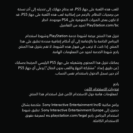
ت
للعب هذه اللعبة على جهاز PS5، قد يحتاج جهازك إلى تحديثه إلى آخر نسخة 
من برمجيات النظام. بالرغم من إمكانية لعب هذه اللعبة على جهاز PS5، قد 
لا تكون بعض الميزات المتوفرة على PS4 موجودة. انظر 
‎PlayStation.com/bc لمزيد من التفاصيل.
تنزيل هذا المنتج عرضة لشروط خدمة‫ PlayStation وشروط استخدام 
البرنامج الخاصة بنا بالإضافة إلى أي أحكام إضافية محددة تطبق على هذا 
المنتج. إذا كنت لا ترغب في قبول هذه الشروط، لا تقم بتنزيل هذا المنتج. 
راجع شروط الخدمة لمزيد من المعلومات الهامة.
يمكنك تنزيل هذا المحتوى وتشغيله على جهاز PS5 الرئيسي المرتبط بحسابك 
(عن طريق إعداد "مشاركة الجهاز واللعب بدون اتصال") وعلى أي جهاز PS5 
آخر حين تسجل الدخول باستخدام نفس الحساب.
راجع 
تحذيرات الاستخدام الآمن
 لمعلومات هامة حول الاستخدام الآمن قبل استخدام هذا المنتج.
برامج مكتبة ©Sony Interactive Entertainment Inc. ملخصة بشكل 
حصري إلى Sony Interactive Entertainment Europe. تطبق شروط 
استخدام البرنامج، راجع eu.playstation.com/legal لمعرفة حقوق 
الاستخدام الكاملة.