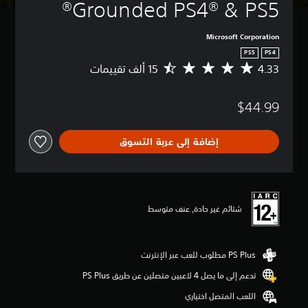
Grounded PS4® & PS5®
Microsoft Corporation
PS5
PS4
4.33
م
ت
و
$44.99
س
ط
ا
إضافة إلى عربة التسوق
ل
ت
ق
ي
ي
م
شتائم غير حادة, عنف متوسط
4
.
3
3
ن
تدعم إلى ما يصل 4 لاعبين متصلين عن طريق PS Plus‏
ج
و
اللعب المتصل اختياري
م