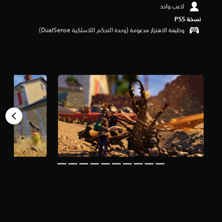
لاعب واحد
م
ن
نسخة PS5‏
5
وظيفة الاهتزاز مدعومة (وحدة التحكم اللاسلكية DualSense‏)
ن
ج
و
م
م
ن
إ
ج
م
ا
ل
ي
1
5
أ
ل
ف
م
ن
ا
ل