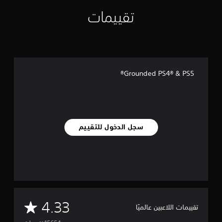
ت
تقييمات
ق
ي
ي
م
ا
ت
Grounded PS4® & PS5®
سجل الدخول للتقييم
م
4.33
تقييمات اللاعبين عالميًا