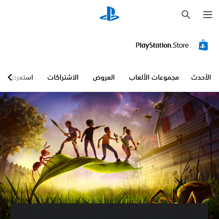
ب
ح
ث
الأحدث
مجموعات الألعاب
العروض
الاشتراكات
استعرض