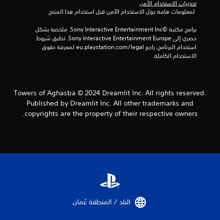
تحذيرات الاستخدام الآمن
ل
 لمعلومات هامة حول الاستخدام الآمن قبل استخدام هذا المنتج.
ل
ع
برامج مكتبة ©Sony Interactive Entertainment Inc. ملخصة بشكل 
ب
حصري إلى Sony Interactive Entertainment Europe. تطبق شروط 
ة
استخدام البرنامج، راجع eu.playstation.com/legal لمعرفة حقوق 
و
الاستخدام الكاملة.
ا
ل
ت
ن
ق
Towers of Aghasba © 2024 Dreamlit Inc. All rights reserved.
ل
Published by Dreamlit Inc. All other trademarks and
ف
copyrights are the property of their respective owners.
ي
ا
ل
ق
و
ا
ئ
م
ب
د
البلد / المنطقة عُمان‏
و
ن