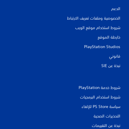
ا
ل
الدعم
ض
الخصوصية وملفات تعريف الارتباط
غ
ط
شروط استخدام موقع الويب
ب
ا
خارطة الموقع
س
ت
PlayStation Studios
م
ر
قانوني
ا
ر
نبذة عن SIE‏
ع
ل
ى
ا
شروط خدمة PlayStation‏
ل
أ
شروط استخدام البرمجيات
ز
ر
سياسة PS Store للإلغاء
ا
التحذيرات الصحية
ر
.
نبذة عن التقييمات