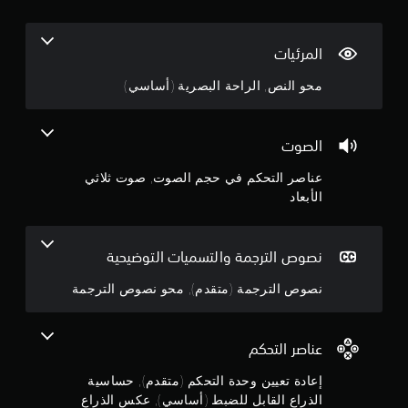
م
س
ر
ا
ا
3
س
ف
ي
المرئيات
ي
.
ة
أ
محو النص, الراحة البصرية (أساسي)
ا
ث
4
ل
ن
ذ
ا
ن
ر
الصوت
ء
ا
ط
ج
ع
عناصر التحكم في حجم الصوت, صوت ثلاثي
ر
ي
ي
الأبعاد
ن
و
ق
.
ة
م
ا
نصوص الترجمة والتسميات التوضيحية
ع
ل
م
ل
ك
نصوص الترجمة (متقدم), محو نصوص الترجمة
ع
س
ن
ب
ا
ا
ل
5
ل
عناصر التحكم
ذ
ت
ر
ن
ي
إعادة تعيين وحدة التحكم (متقدم), حساسية
ا
ق
الذراع القابل للضبط (أساسي), عكس الذراع
ع
د