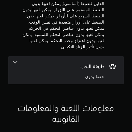
ج
القابل للضبط (أساسي), يمكن لعبها بدون
ا
ت
و
الضغط المستمر على الأزرار, يمكن لعبها بدون
ؤ
ل
الضغط السريع على الأزرار, يمكن لعبها بدون
د
ق
م
ي
الضغط على أزرار متعددة في نفس الوقت,
ا
إ
يمكن لعبها بدون عناصر التحكم في الحركة,
ب
م
ل
يمكن لعبها بدون عناصر التحكم اللمسية, يمكن
ل
ى
ل
لعبها بدون اهتزاز وحدة التحكم, يمكن لعبها
ن
ع
ل
بدون تأثير الزناد التكيفي
ن
ض
إ
ا
ب
ء
ب
ج
ط
طريقة اللعب
ص
(
ر
م
أ
حفظ يدوي
ي
س
.
ا
ا
س
ل
ي
)
معلومات اللعبة والمعلومات
ي
ت
القانونية
ت
2
و
ف
4