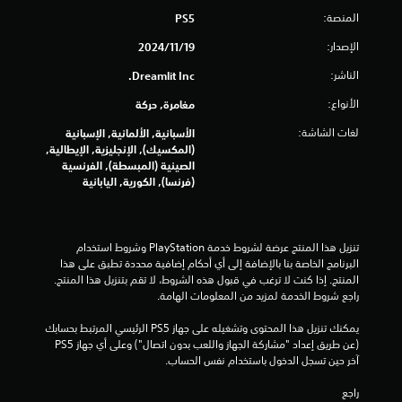
س
المنصة:
PS5
ت
م
الإصدار:
19‏/11‏/2024
ر
الناشر:
Dreamlit Inc.
ع
ل
الأنواع:
مغامرة, حركة
ى
لغات الشاشة:
ا
الأسبانية, الألمانية, الإسبانية
(المكسيك), الإنجليزية, الإيطالية,
ل
الصينية (المبسطة), الفرنسية
أ
(فرنسا), الكورية, اليابانية
ز
ر
ا
ر
تنزيل هذا المنتج عرضة لشروط خدمة‫ PlayStation وشروط استخدام 
ي
البرنامج الخاصة بنا بالإضافة إلى أي أحكام إضافية محددة تطبق على هذا 
م
المنتج. إذا كنت لا ترغب في قبول هذه الشروط، لا تقم بتنزيل هذا المنتج. 
ك
راجع شروط الخدمة لمزيد من المعلومات الهامة.
ن
ك
يمكنك تنزيل هذا المحتوى وتشغيله على جهاز PS5 الرئيسي المرتبط بحسابك 
ل
(عن طريق إعداد "مشاركة الجهاز واللعب بدون اتصال") وعلى أي جهاز PS5 
ع
آخر حين تسجل الدخول باستخدام نفس الحساب.
ب
ا
راجع 