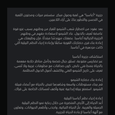
ر
ب
3
ع
جزيرة “أغاسبا” هي لعبة وصول مبكر. ستستمر ميزات ومحتوى اللعبة
ض
1
في التحسن والتطور بناءً على آراء اللاعبين.
ا
ل
م
بعد عقود من اضطرار شعب الشيمو للفرار من وطنهم بسبب غزو قوة
خ
غامضة تُعرف بالذبول، عاد الشيمو لاستعادة حقهم في وطنهم:
ي
ن
الجزيرة الخيالية أغاسبا. بصفتك مهندسًا مبتدئًا، فإن وظيفتك هي
ا
إعادة بناء قرى حضارتك القوية سابقًا وإعادة إحياء النظم البيئية التي
ر
ا
كانت مزدهرة في أغاسبا.
ا
ت
ل
استكشاف جزيرة أغاسبا
ل
عبر تضاريس متنوعة، تسلق جبال ضخمة وتأمل مناظر خلابة مفعمة
ع
ت
بالحياة بنمط فني نابض. كون صداقات مع مخلوقات غريبة ولا تُنسى،
ك
تعرف على تاريخ الشيمو الغني واكتشف أصول الذبول المظلمة.
س
ق
ا
إعادة بناء حضارة الشيمو
ل
ي
قم ببناء مستوطنات واسعة وشاهدها تنبض بالحياة مع أعضاء قبيلة
ذ
الشيمو. استمتع ببيئة إبداعية غنية وأضف لمساتك الخاصة على قراك.
ر
ي
ا
إعادة إحياء نظم أغاسبا البيئية
ع
م
أعد الحياة إلى الأرض المتضررة من خلال رعاية نمو النظم البيئية
ي
الجميلة والغريبة. نمِّ الحياة النباتية، واجذب وأطعم الحيوانات، وتعاون
ن
ا
مع آلهة أغاسبا لإعادة الحياة للجزيرة.
.