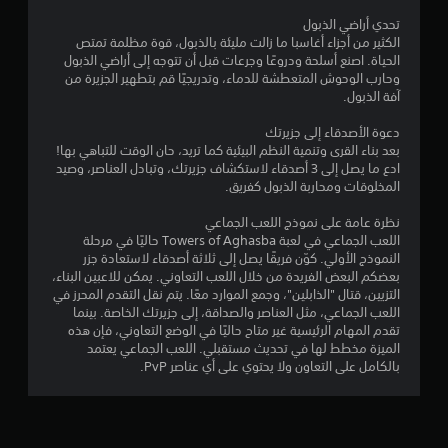
ت
تحدي أراضي الذبول
ي
الكثير من أجزاء أغاسبا ما زالت مليئة بالذبول، قوة مظلمة تمتص
م
الحياة. اصنع أسلحة ودروعًا وجرعات قبل أن تتوجه إلى أراضي الذبول
ك
وحارب الوحوش المتعطشة للدماء، وتدريجيًا قم بتطهير الجزيرة من
ن
آفة الذبول.
ل
دعوة الأصدقاء إلى جزيرتك
ع
بعد بناء القرى وتنمية النظم البيئية كما تريد، حان الوقت للتباهي بها!
ب
ادع ما يصل إلى 3 أصدقاء لاستكشاف جزيرتك، وتبادل العناصر، وصيد
ه
المخلوقات ومحاربة الذبول كفريق.
ا
ب
نظرة عامة على نموذج اللعب الجماعي
د
اللعب الجماعي في لعبة Towers of Aghasba حاليًا في مرحلة
و
النموذج الأولي. كوّن فريقًا يصل إلى ثلاثة أصدقاء لاستعادة جزر
ن
بعضكم البعض الفريدة من خلال اللعب التعاوني. يمكن للاعبين البناء،
التزيين، قتال "الذابلين"، وجمع الموارد معًا. يتم نقل التقدم المحرز في
ا
اللعب الجماعي، مثل العناصر والصداقة، إلى جزيرتك الخاصة. بينما
ل
تقدم المهام الرئيسية غير متاح حاليًا في الوضع التعاوني، فإن هذه
ض
الميزة مخطط لها في تحديث مستقبلي. اللعب الجماعي يعتمد
غ
بالكامل على التعاون ولا يحتوي على أي عناصر PvP.
ط
ا
ل
م