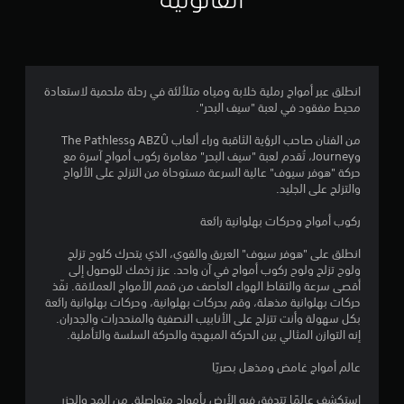
4
.
7
انطلق عبر أمواج رملية خلابة ومياه متلألئة في رحلة ملحمية لاستعادة
محيط مفقود في لعبة "سيف البحر".
2
من الفنان صاحب الرؤية الثاقبة وراء ألعاب ABZÛ وThe Pathless
ن
وJourney، تُقدم لعبة "سيف البحر" مغامرة ركوب أمواج آسرة مع
حركة "هوفر سيوف" عالية السرعة مستوحاة من التزلج على الألواح
ج
والتزلج على الجليد.
و
ركوب أمواج وحركات بهلوانية رائعة
م
انطلق على "هوفر سيوف" العريق والقوي، الذي يتحرك كلوح تزلج
ولوح تزلج ولوح ركوب أمواج في آن واحد. عزز زخمك للوصول إلى
م
أقصى سرعة والتقاط الهواء العاصف من قمم الأمواج العملاقة. نفّذ
حركات بهلوانية مذهلة، وقم بحركات بهلوانية، وحركات بهلوانية رائعة
ن
بكل سهولة وأنت تتزلج على الأنابيب النصفية والمنحدرات والجدران.
إنه التوازن المثالي بين الحركة المبهجة والحركة السلسة والتأملية.
5
عالم أمواج غامض ومذهل بصريًا
ن
استكشف عالمًا تتدفق فيه الأرض بأمواج متواصلة. من المد والجزر