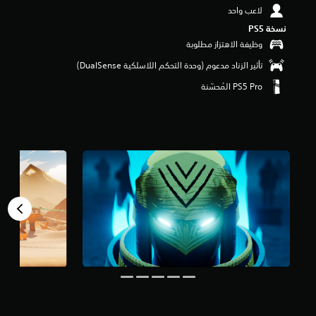
م
لاعب واحد
ن
نسخة PS5‏
5
وظيفة الاهتزاز مطلوبة
ن
ج
تأثير الزناد مدعوم (وحدة التحكم اللاسلكية DualSense‏)
و
م
م
ن
إ
ج
م
ا
ل
ي
1
4
أ
ل
ف
م
ن
ا
ل