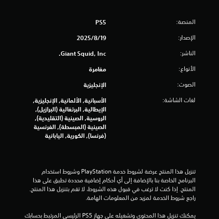
4
المنصة:
PS5
7
الإصدار:
19‏/8‏/2025
4
الناشر:
Giant Squid, Inc.
8
الأنواع:
مغامرة
م
الصوت:
الإنجليزية
ن
لغات الشاشة:
الأسبانية, الألمانية, الإنجليزية,
الإيطالية, البرتغالية (البرازيل),
ا
الروسية, الصينية (التقليدية),
الصينية (المبسطة), الفرنسية
ل
(فرنسا), الكورية, اليابانية
ت
ق
تنزيل هذا المنتج عرضة لشروط خدمة‫ PlayStation وشروط استخدام 
البرنامج الخاصة بنا بالإضافة إلى أي أحكام إضافية محددة تطبق على هذا 
ي
المنتج. إذا كنت لا ترغب في قبول هذه الشروط، لا تقم بتنزيل هذا المنتج. 
راجع شروط الخدمة لمزيد من المعلومات الهامة.
ي
يمكنك تنزيل هذا المحتوى وتشغيله على جهاز PS5 الرئيسي المرتبط بحسابك 