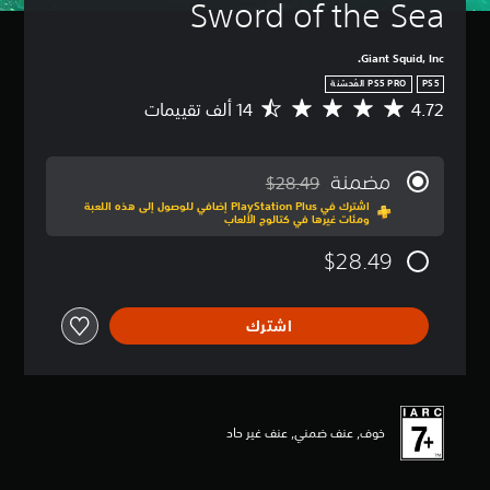
Sword of the Sea
Giant Squid, Inc.
PS5
4.72
م
ت
و
س
مضمنة
$28.49
ط
مخصوم من السعر الأصلي البالغ $28.49‏
اشترك في PlayStation Plus إضافي للوصول إلى هذه اللعبة
ا
ومئات غيرها في كتالوج الألعاب
ل
ت
$28.49
ق
ي
ي
اشترك
م
4
.
7
2
ن
خوف, عنف ضمني, عنف غير حاد
ج
و
م