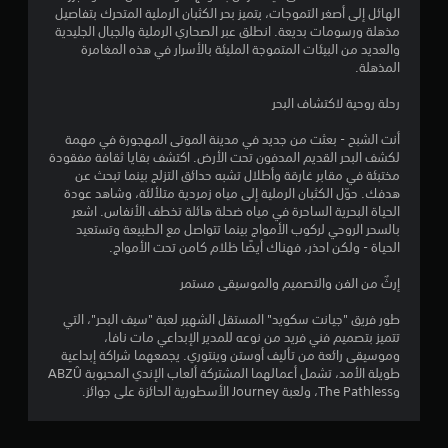
الهائل إلى أصغر التموجات، يتميز بحر الكثبان الرملية المتحرك بتفاصيل
ج
مذهلة ورسومات بديعة. انطلق عبر الصحاري الرملية والجبال الجليدية
والعديد من البيئات المتموجة المليئة بالأسرار في هذه المغامرة
و
المذهلة.
م
رحلة روحية لاكتشاف البحر
م
أنت الشبح - بعثت من جديد في مدينة الموتى المهجورة في مهمة
لكشف البحر القديم المدفون تحت الأرض. اكتشف بقايا ثقافة مفقودة
ن
مختبئة في مقابر غارقة وأطلال تشبه حدائق التزلج بينما تبحث عن
هدفك. حوّل الكثبان الرملية إلى مياه زمردية متلألئة، وشاهد عودة
إ
الحياة البحرية الساحرة في مياه ضحلة هائلة تخطف الأنفاس. اشعر
بالسحر الروحي لركوب الأمواج بينما تتواصل مع الطبيعة وتستعيد
ج
الحياة - ولكن احذر، فهناك أيضًا ظلام كامن تحت الأمواج.
م
إرثٌ من الفن والتصميم والموسيقى مستمر
ا
طور فريق "جيانت سكويد" المستقل الشهير لعبة "سيف البحر"، التي
تتميز بتصميم فني فريد من نوعه للمدير الإبداعي مات نافا،
ل
وموسيقى رائعة من تأليف أوستن وينتوري. يجمعهما شراكة إبداعية
طويلة الأمد، تشمل أعمالهما المشتركة ألعاب الإندي المحبوبة ABZÛ
ي
وThe Pathless، ولعبة Journey الأسطورية الحائزة على جوائز.
1