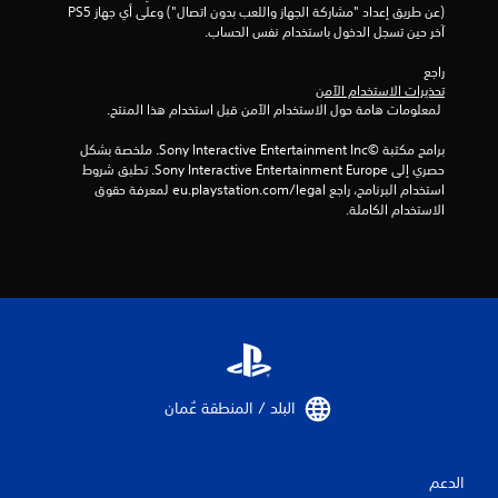
م
(عن طريق إعداد "مشاركة الجهاز واللعب بدون اتصال") وعلى أي جهاز PS5 
آخر حين تسجل الدخول باستخدام نفس الحساب.
ا
راجع 
ت
تحذيرات الاستخدام الآمن
 لمعلومات هامة حول الاستخدام الآمن قبل استخدام هذا المنتج.
برامج مكتبة ©Sony Interactive Entertainment Inc. ملخصة بشكل 
حصري إلى Sony Interactive Entertainment Europe. تطبق شروط 
استخدام البرنامج، راجع eu.playstation.com/legal لمعرفة حقوق 
الاستخدام الكاملة.
البلد / المنطقة عُمان‏
الدعم