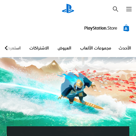
ب
ح
ث
الأحدث
مجموعات الألعاب
العروض
الاشتراكات
استعرض