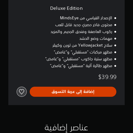
n
Deluxe Edition
الإصدار القياسي من MindsEye
محتوى فاخر حصري جديد قابل للعب
ركوب العاصفة وفندق الجحيم والمزيد
مهمات وضع الحشد
سلاح Yellowjacket من ثورن وكيبلر
مظهر مركبات "مستقبلي" و"غامض"
مظهر سترة جاكوب "مستقبلي" و"غامض"
مظهر طائرة آلية "مستقبلي" و"غامض"
$39.99
إضافة إلى عربة التسوق
عناصر إضافية