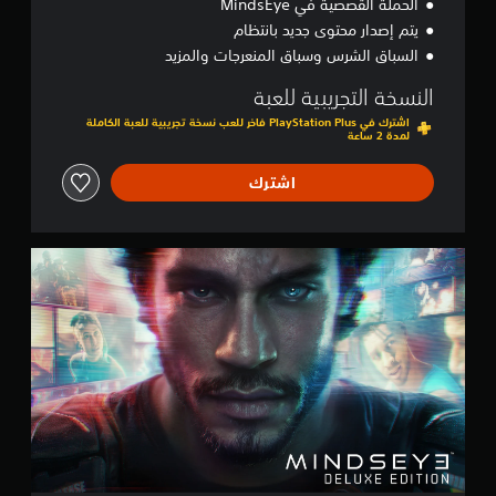
الحملة القصصية في MindsEye
يتم إصدار محتوى جديد بانتظام
السباق الشرس وسباق المنعرجات والمزيد
النسخة التجريبية للعبة
اشترك في PlayStation Plus فاخر للعب نسخة تجريبية للعبة الكاملة
لمدة 2 ساعة
اشترك
D
e
l
u
x
e
E
d
i
t
i
o