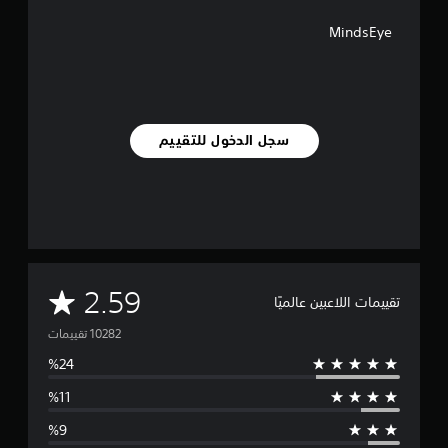
MindsEye
سجل الدخول للتقييم
م
2.59
تقييمات اللاعبين عالميًا
ت
و
س