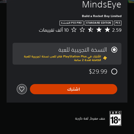
MindsEye
Build a Rocket Boy Limited
STANDARD EDITION
PS5
2.59
م
ت
و
س
النسخة التجريبية للعبة
ط
اشترك في PlayStation Plus فاخر للعب نسخة تجريبية للعبة
ا
الكاملة لمدة 2 ساعة
ل
ت
$29.99
ق
ي
ي
اشترك
م
2
.
5
9
ن
عنف مفرط, لغة خارجة
ج
و
م