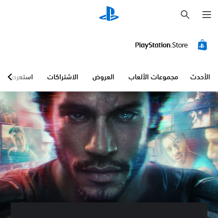
ب
ح
ث
الأحدث
مجموعات الألعاب
العروض
الاشتراكات
استعرض