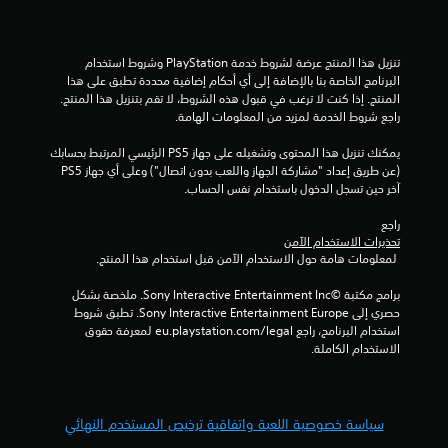
إ
ج
تنزيل هذا المنتج عرضة لشروط خدمة‫ PlayStation وشروط استخدام 
البرنامج الخاصة بنا بالإضافة إلى أي أحكام إضافية محددة تطبق على هذا 
م
المنتج. إذا كنت لا ترغب في قبول هذه الشروط، لا تقم بتنزيل هذا المنتج. 
راجع شروط الخدمة لمزيد من المعلومات الهامة.
ا
يمكنك تنزيل هذا المحتوى وتشغيله على جهاز PS5 الرئيسي المرتبط بحسابك 
ل
(عن طريق إعداد "مشاركة الجهاز واللعب بدون اتصال") وعلى أي جهاز PS5 
آخر حين تسجل الدخول باستخدام نفس الحساب.
ي
راجع 
تحذيرات الاستخدام الآمن
1
 لمعلومات هامة حول الاستخدام الآمن قبل استخدام هذا المنتج.
0
برامج مكتبة ©Sony Interactive Entertainment Inc. ملخصة بشكل 
حصري إلى Sony Interactive Entertainment Europe. تطبق شروط 
2
استخدام البرنامج، راجع eu.playstation.com/legal لمعرفة حقوق 
الاستخدام الكاملة.
8
2
سياسة خصوصية اللعبة واتفاقية ترخيص المستخدم النهائي
م