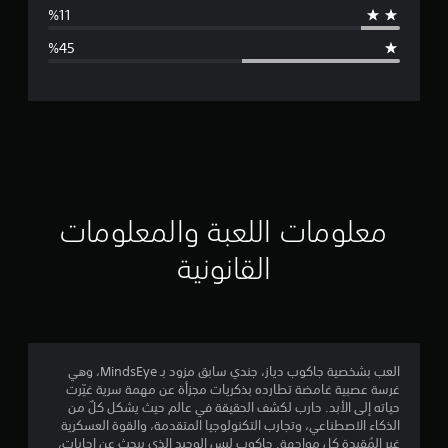
ط
ا
ل
ت
ق
ي
ي
معلومات اللعبة والمعلومات
م
القانونية
2
.
5
العب بشخصية جاكوب دياز، جندي سابق مزود بـ MindsEye، وهي
غرسة عصبية غامضة تطارده بذكريات مجزأة عن مهمة سرية غيّرت
9
حياته إلى الأبد. حارب لكشف الحقيقة في عالم حيث يشكل كلٌ من
الذكاء الاصطناعي، وتجارب التكنولوجيا المتقدمة، والقوة العسكرية
ن
غير المُقيدة كل مواجهة. جاكوب ليس الوحيد الذي يبحث عن إجابات،