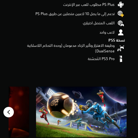
م
ن
تدعم إلى ما يصل 10 لاعبين متصلين عن طريق PS Plus‏
5
ن
اللعب المتصل اختياري
ج
و
لاعب واحد
م
نسخة PS5‏
م
وظيفة الاهتزاز وتأثير الزناد مدعومان (وحدة التحكم اللاسلكية
ن
DualSense‏)
إ
ج
م
ا
ل
ي
1
0
أ
ل
ف
م
ن
ا
ل