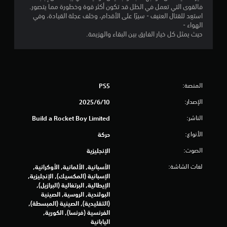
فالقوى التي تعمل في الظل قد تكون أكثر قوة وخطورة مما يتصور.
ج
استعِد للقتال العنيف - سيرًا على الأقدام، وخلف عجلة القيادة، وفي
الهواء -
و
حيث يمثل كل خيار الفارق بين البقاء والهزيمة.
م
م
المنصة:
PS5
ن
الإصدار:
10‏/6‏/2025
5
الناشر:
Build a Rocket Boy Limited
ن
الأنواع:
حركة
ج
الصوت:
الإنجليزية
و
لغات الشاشة:
الأسبانية, الألمانية, الأوكرانية,
الإسبانية (المكسيك), الإنجليزية,
م
الإيطالية, البرتغالية (البرازيل),
البولندية, الروسية, الصينية
م
(التقليدية), الصينية (المبسطة),
الفرنسية (فرنسا), الكورية,
ن
اليابانية