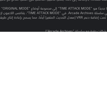
و”CARAVAN MODE“ المضمنة في سلسلة cade Archives
بغض النظر عن النتيجة التي حققوها. تمت إضافة دعم VRR (معدل التحديث المتغير) أيضًا، مما يسم
بة مع سلسلة ”Arcade Archives“!
.
بالإضافة إلى هذا المنتج، تتوفر أيضًا لعبة " DRIVER
إطلاقها لاحقًا.
 اليابانية والإنجليزية والفرنسية والألمانية والإيطالية والإسبانية.
PS5
هذه الشروط، لا تقم بتنزيل هذا المنتج. راجع ش
27‏/5‏/2026