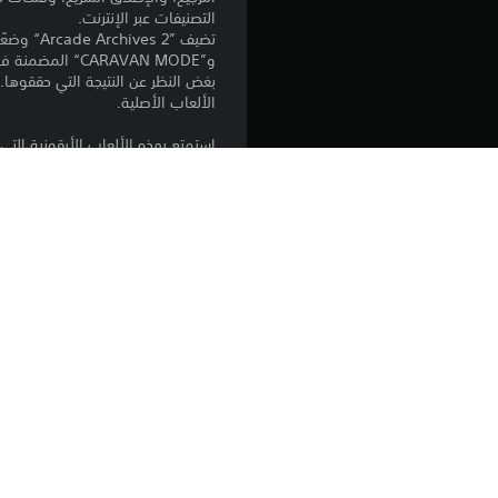
التصنيفات عبر الإنترنت.
الألعاب الأصلية.
استمتع بهذه الألعاب الأيقونية التي شكلت حق
*هذا المنتج يمكن تشغيله فقط على PlayStation🄬5
المحتوى الإضافي للعبة "Arcade Archives ACE DRIVER". يُرجى الحذر من شراء نسخ مكررة أو منتج غير مناسب.
خدمة "خصم مالك اللعبة" التي سيتم 
*تتوفر قائمة الخيارات والدليل باللغات
المنصة:
الإصدار: