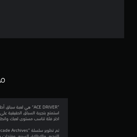
مع
”ACE DRIVER“ هي لعبة سباق أطلقتها شركة NAMCO LIMITED (التي تُعرف حاليًا باسم Bandai Namco Entertainment Inc.) في عام 1994.
استمتع بتجربة السباق الحقيقية عل
اختر فئة تناسب مستوى لعبك وانطلق في مغامرة 
الترجيع، والإطلاق السريع، وفتحات 