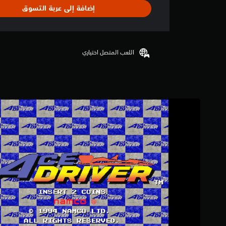
ا
إضافة إلى عربة التسوق
ل
ت
ق
ي
ي
اللعب المتصل اختياري
م
4
.
5
ن
ج
و
م
م
ن
5
ن
ج
و
م
م
ن
إ