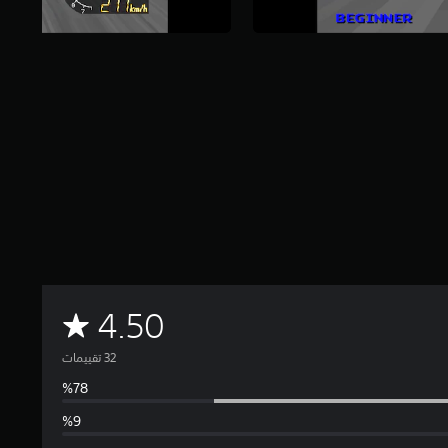
م
4.50
ت
و