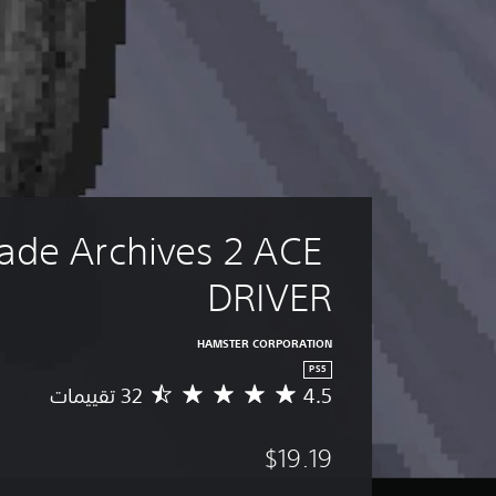
ade Archives 2 ACE 
DRIVER
HAMSTER CORPORATION
PS5
4.5
م
ت
و
$19.19
س
ط