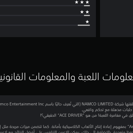
لومات اللعبة والمعلومات القانوني
ى حلبات مذهلة مع تحكم واقعي.
اللعبة! من هو ”ACE DRIVER“ الحقيقي؟!
تم تطوير سلسلة ”Arcade Archives“ بمفهوم إعادة إنتاج الألعاب الكلاسيكية بأمانة. كما تتضمن ميزات 
حفظ متعددة. بالإضافة إلى ذلك، يمكن للاعبين التنافس على أفضل النتائج مع لاعبي