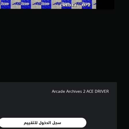
ج
م
ا
ل
ي
3
2
م
ن
ا
ل
ت
ق
ي
ي
م
ا
Arcade Archives 2 ACE DRIVER
ت
سجل الدخول للتقييم