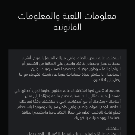
م
ع
ن
ك
م
م
س
معلومات اللعبة والمعلومات
ا
ا
ئ
ن
ل
القانونية
ي
ذ
ة
إ
ر
(
ا
ا
ج
ل
ع
ل
ا
م
استكشف عالم ينبض بالحياة، وابني منزلك المتنقل المريح. أنشئ
ع
ل
محطات عمل ومصادر طاقة، واحصل على الطاقة من الشمس أو
ب
ا
ق
الرياح أو الماء، وطور مركبتك وخصصها حسب رغبتك، وازرع
غ
ا
المحاصيل، واستمتع بحياة مستدامة بعيدًا عن شبكة الكهرباء مع ما
ي
ل
ب
يصل إلى 4 لاعبين.
ر
ل
ا
ي
ل
Outbound هي لعبة استكشاف عالم مفتوح لطيفة تجري أحداثها في
ل
مستقبل قريب مثالي. ابدأ بسيارة تخييم فارغة وحوّلها إلى منزل
م
ل
1
أحلامك - بمفردك أو مع أصدقائك. ابني واستكشف وفقًا لسرعتك
ت
ض
الخاصة. اجمع المواد، واصنع، وابني داخل سيارتك وفوقها باستخدام
ص
ب
5
قطع قابلة للتركيب. تطور في مجال التكنولوجيا واستخدم الطاقة
ل
ط
بكفاءة لتزويد منزلك بالكهرباء.
ف
(
0
ق
أ
استكشف
ط
س
استكشف عالمًا ملونًا في بيتك المتنقل الكهربائي الذي يعمل
)