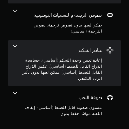
1
ل
س
ر
خ
ي
ي
1
ي
ة
ق
نصوص الترجمة والتسميات التوضيحية
ا
ف
ة
ن
ر
ق
ا
يمكن لعبها بدون نصوص ترجمة, نصوص
ا
ط
ل
الترجمة (أساسي)
ج
ت
.
ل
ل
ع
و
ح
ب
س
عناصر التحكم
أ
ا
م
و
س
إعادة تعيين وحدة التحكم (أساسي), حساسية
ا
ي
م
ل
الذراع القابل للضبط (أساسي), عكس الذراع
ة
ف
القابل للضبط (أساسي), يمكن لعبها بدون تأثير
ا
ن
ي
الزناد التكيفي
ل
د
ذ
5
ي
ر
و
ا
ن
ه
طريقة اللعب
ع
ا
ي
ج
ت
مستوى صعوبة قابل للضبط (أساسي), إيقاف
ن
ا
اللعبة مؤقتًا, حفظ يدوي
.
ل
و
س
ي