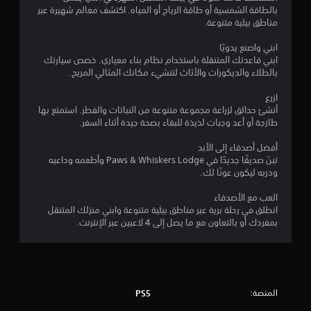
5
ا
بالطاقة الشمسية أو طاقة الرياح أو المياه. اكتشف معالم شهيرة عبر
.
م
س
مناطق بيئية متنوعة.
ي
ح
ن
ابني واصنع يدويًا
)
ف
ابني قاعدتك المتنقلة باستخدام نظام بناء معياري. خصص سيارتك
ت
ظ
ا
بالطلاء والديكورات والأثاث لتنشيء مكانك المثالي المريح.
ت
ي
و
ازرع
ل
د
ف
أنشئ حدائق لزراعة مجموعة متنوعة من النباتات والفطر. استمتع بها
و
ر
طازجة أو أعد وجبات لذيذة للبقاء بصحة جيدة أثناء السفر.
ت
ي
ب
ع
ي
أفضل أصدقاء إلى الأبد
ق
ض
م
تبنّ صديقًا جديدًا في Paws & Whiskers Lodge وأطعمه وداعبه
ا
ك
ودربه ليكون عونًا لك.
ي
ل
ن
خ
ك
العب مع الأصدقاء
ي
ي
إ
انطلق في رحلة برية عبر مناطق بيئية متنوعة وابني منزلك المتنقل
ا
ن
بمفردك أو بالتعاون مع ما يصل إلى 4 لاعبين عبر الإنترنت.
م
ر
ش
ا
ا
ا
ت
ء
ل
ن
ت
ع
ق
ك
المنصة:
PS5
ا
س
ط