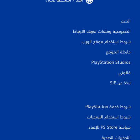
البلد / المنطقة عُمان‏
ك
ل
ع
ب
الدعم
ا
ل
الخصوصية وملفات تعريف الارتباط
ل
ع
شروط استخدام موقع الويب
ب
ة
خارطة الموقع
ب
PlayStation Studios
د
و
قانوني
ن
ت
نبذة عن SIE‏
ش
غ
ي
ل
شروط خدمة PlayStation‏
ا
ل
شروط استخدام البرمجيات
م
ق
سياسة PS Store للإلغاء
ا
و
التحذيرات الصحية