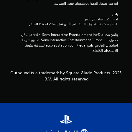
آخر حين تسجل الدخول باستخدام نفس الحساب.
ت
ل
ل
أ
راجع 
ع
ث
تحذيرات الاستخدام الآمن
ب
ي
 لمعلومات هامة حول الاستخدام الآمن قبل استخدام هذا المنتج.
ة
ر
ح
ا
برامج مكتبة ©Sony Interactive Entertainment Inc. ملخصة بشكل 
ي
ل
حصري إلى Sony Interactive Entertainment Europe. تطبق شروط 
ث
ز
استخدام البرنامج، راجع eu.playstation.com/legal لمعرفة حقوق 
ت
الاستخدام الكاملة.
ن
ر
ا
ك
ت
د
ه
ا
2025, Outbound is a trademark by Square Glade Products
ا
ل
ت
B.V. All rights reserved.
ت
م
ك
ا
ي
مً
ف
ا
ي
.
ي
م
ك
ن