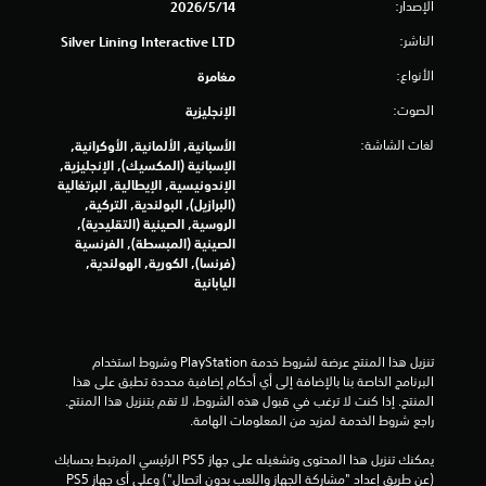
الإصدار:
14‏/5‏/2026
ا
ح
ل
ف
الناشر:
Silver Lining Interactive LTD
ذ
ظ
ر
ي
الأنواع:
مغامرة
ا
د
ع
و
الصوت:
الإنجليزية
ي
ي
لغات الشاشة:
الأسبانية, الألمانية, الأوكرانية,
ن
ة
الإسبانية (المكسيك), الإنجليزية,
.
ت
الإندونيسية, الإيطالية, البرتغالية
س
(البرازيل), البولندية, التركية,
م
ي
الروسية, الصينية (التقليدية),
ح
م
الصينية (المبسطة), الفرنسية
ل
ك
(فرنسا), الكورية, الهولندية,
ك
ن
اليابانية
ب
ل
ا
ل
ع
ع
ب
تنزيل هذا المنتج عرضة لشروط خدمة‫ PlayStation وشروط استخدام 
و
ه
البرنامج الخاصة بنا بالإضافة إلى أي أحكام إضافية محددة تطبق على هذا 
د
ا
المنتج. إذا كنت لا ترغب في قبول هذه الشروط، لا تقم بتنزيل هذا المنتج. 
ة
ب
راجع شروط الخدمة لمزيد من المعلومات الهامة.
إ
د
ل
و
يمكنك تنزيل هذا المحتوى وتشغيله على جهاز PS5 الرئيسي المرتبط بحسابك 
ى
ن
(عن طريق إعداد "مشاركة الجهاز واللعب بدون اتصال") وعلى أي جهاز PS5 
ا