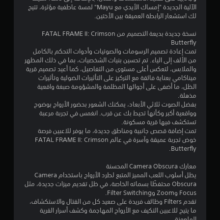
ي
ن
و
الآلية الجديدة "إمساك الأيدي مع Mayu" لمسة عاطفية مؤثرة، تتيح
ة
ع
ق
لك استشعار الرابطة العميقة بين الأختين.
ض
(
ن
ي
ا
ي
ا
نسخة جديدة بديعة التصميم من FATAL FRAME II: Crimson
ل
ح
ص
Butterfly
ل
ي
ي
ر
تمت إعادة تصميم الرسومات والصوتيات وأدوات التحكم بالكامل
ع
ة
من الألف إلى الياء. تم تحسين بنيات الشخصيات، بما في ذلك المظهر
ا
ب
م
تُ
والملابس، لتعكس أعلى مستوى من التفاصيل، كما أعيد تصميم قرية
ل
غ
ع
ميناكامي بعناية فائقة مع التركيز على التأثيرات الضوئية وتأثيرات
ي
ت
ا
رَ
الظل، ما أضفى على أجوائها المظلمة والمشؤومة صبغة واقعية
ر
ح
ض
مذهلة.
ا
ك
ت
ا
بفضل الصوت ثلاثي الأبعاد، يمكنك الشعور بحضور الأرواح بوضوح
ل
م
ل
وواقعية أكبر وكأنها تحيط بك عن قرب. انغمس في تجربة مرعبة
م
ف
ت
تستكشف فيها قرية مسكونة.
ت
ي
س
تمت إضافة قصص جانبية ومناطق جديدة، ما يوفر للاعبين فرصة
ص
م
ا
خوض تجربة عميقة وآسرة في عالم FATAL FRAME II: Crimson
ل
ي
Butterfly.
ل
ف
ا
ح
ق
ت
معارك Camera Obscura المحسنة
ط
ر
ا
يظل أسلوب اللعب المميز المتبع لطرد الأرواح باستخدام Camera
)
ك
ل
Obscura محتفظًا بسماته الخاصة، في ظل تقديم ميزات جديدة، مثل
.
ة
ت
Focus وZoom وFilter Switching.
ي
و
تقدم Filters وظائف فريدة على صعيد كل من القتال والاستكشاف،
م
ض
ما يتيح للاعبين التكيف مع الأرواح المهاجمة وكشف أسرار القرية
ي
ك
الملعونة.