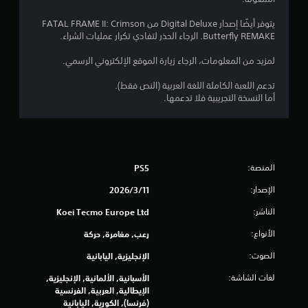
ن
ح
ي
ك
يتوفر أيضًا إصدار Digital Deluxe من FATAL FRAME II: Crimson
ل
ة
Butterfly REMAKE. الرجاء الحذر لتفادي تكرار عمليات الشراء.
ب
ع
ط
ب
لمزيد من المعلومات، الرجاء زيارة الموقع الإلكتروني الرسمي.
ا
ر
ي
ل
تدعم اللعبة الكاملة اللغة العربية (النص فقط).
ل
ق
أما النسخة التجريبية فلا تدعمها.
ع
ة
ت
ب
ة
س
ب
ه
د
ل
المنصة:
PS5
ق
و
ر
ن
الإصدار:
11‏/3‏/2026
ا
ا
ل
ء
الناشر:
Koei Tecmo Europe Ltd
ت
ح
ا
ه
الأنواع:
رعب, مغامرة, حركة
ا
ج
الصوت:
الإنجليزية, اليابانية
.
ة
إ
لغات الشاشة:
الأسبانية, الألمانية, الإنجليزية,
ل
ا
الإيطالية, العربية, الفرنسية
ى
(فرنسا), الكورية, اليابانية
ل
ا