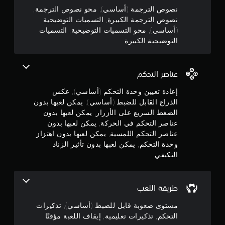
م
ا
ل
م
نصوص الترجمة (أساسي), محو نصوص الترجمة,
ل
أ
م
ؤ
ض
نصوص الترجمة الكبيرة, التسميات التوضيحية
ص
ق
غ
(أساسي), محو التسميات التوضيحية, التسميات
و
تً
ن
ط
ا
التوضيحية الكبيرة
ا
ع
ت
ف
5
ل
ا
ي
ى
ل
أ
ن
ا
عناصر التحكم
م
ي
ل
ه
و
ج
أ
إعادة تعيين وحدة التحكم (أساسي), عكس
م
ق
ز
الذراع القابل للضبط (أساسي), يمكن لعبها بدون
ة
ت
ر
و
ف
الضغط السريع على الأزرار, يمكن لعبها بدون
ف
ا
ق
عناصر التحكم في الحركة, يمكن لعبها بدون
ي
ر
م
ط
عناصر التحكم اللمسية, يمكن لعبها بدون اهتزاز
أ
ب
ف
ث
وحدة التحكم, يمكن لعبها بدون تأثير الزناد
س
م
ي
ن
ر
التكيفي
أ
ا
ع
ن
ث
ء
ة
ن
ط
أ
إ
ا
طريقة اللعب
ر
و
ء
ي
خ
ج
ط
مستوى صعوبة قابل للضبط (أساسي), تذكيرات
ق
ل
ر
ة
التحكم, تذكيرات تعليمية, إيقاف اللعبة مؤقتًا
ا
ي
م
ا