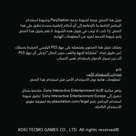
ت
س
س
ت
خ
م
تنزيل هذا المنتج عرضة لشروط خدمة‫ PlayStation وشروط استخدام 
د
ي
البرنامج الخاصة بنا بالإضافة إلى أي أحكام إضافية محددة تطبق على هذا 
ا
ا
المنتج. إذا كنت لا ترغب في قبول هذه الشروط، لا تقم بتنزيل هذا المنتج. 
م
ت
راجع شروط الخدمة لمزيد من المعلومات الهامة.
ع
ا
ن
ل
يمكنك تنزيل هذا المحتوى وتشغيله على جهاز PS5 الرئيسي المرتبط بحسابك 
ا
ت
(عن طريق إعداد "مشاركة الجهاز واللعب بدون اتصال") وعلى أي جهاز PS5 
ص
آخر حين تسجل الدخول باستخدام نفس الحساب.
و
ر
ض
ا
راجع 
ل
ي
تحذيرات الاستخدام الآمن
ت
ح
 لمعلومات هامة حول الاستخدام الآمن قبل استخدام هذا المنتج.
ح
ي
ك
ة
برامج مكتبة ©Sony Interactive Entertainment Inc. ملخصة بشكل 
م
ا
حصري إلى Sony Interactive Entertainment Europe. تطبق شروط 
ف
ل
استخدام البرنامج، راجع eu.playstation.com/legal لمعرفة حقوق 
ي
الاستخدام الكاملة.
ك
ا
ب
ل
ي
ح
ر
ر
©KOEI TECMO GAMES CO., LTD. All rights reserved.
ك
ة