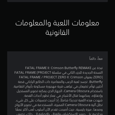
ل
ق
ل
و
ة
ا
ل
ق
ا
ع
ت
ل
ل
ب
م
معلومات اللعبة والمعلومات
ل
أ
ح
ع
ي
و
د
ب
القانونية
ا
و
.
4
ل
د
ف
.
3
ي
م
د
ح
ي
9
ي
و
معاً، دائماً
م
و
ا
6
ه
ك
ل
نبذة عن FATAL FRAME II: Crimson Butterfly REMAKE
ا
ن
ت
النسخة الجديدة للجزء الثاني في سلسلة FATAL FRAME (PROJECT
ت
م
ل
ZERO) بعنوان FATAL FRAME / PROJECT ZERO II: Crimson
س
ا
ع
Butterfly. تجسد لعبة الرعب والمغامرة ذات الطابع الياباني قصة
م
ل
ن
ب
أختين توأم تضيعان في غياهب قرية مهجورة مسكونة بأرواح انتقامية.
س
ي
ه
باستخدام Camera Obscura، الجهاز الذي يمكنه تصوير المستحيل
ي
ا
ا
ا
وإخفاؤه، يمكنهما قتال الأشباح في غمار تطور أحداث القصة.
ن
ت
شهدت هذه اللعبة تجديدًا شاملاً، إذ أجريت تحسينات على كل شيء.
ب
م
ل
ا
تظل آلية Camera Obscura المميزة، المستخدمة في تصوير الأرواح
د
ا
ل
وصدها، ميزة رئيسية، حيث أصبحت تقدم الآن أسلوب لعب أكثر عمقًا
ئ
و
ت
ت
وجاذبية على صعيد الاستكشاف والقتال. بالإضافة إلى ذلك، تضيف