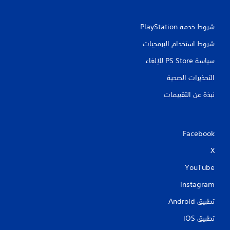
خ
ت
ط
ح
أ
شروط خدمة PlayStation‏
ك
ك
م
ب
شروط استخدام البرمجيات
ا
ر
ل
سياسة PS Store للإلغاء
ل
ل
ت
التحذيرات الصحية
س
م
ه
س
نبذة عن التقييمات
ي
ي
ل
ة
ق
ي
ر
Facebook
م
ا
ك
ء
X
ن
ت
ك
ه
YouTube
ل
ا
ع
.
Instagram
ب
ا
تطبيق Android‏
ل
ل
تطبيق iOS‏
ع