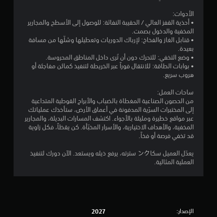
الأدوات:
• أحذية القفز العالي / الحقيبة النفاثة: للوصول إلى الأسطح والمجارير
المخفية والدخول بصمت.
• قنابل الغاز والفخاخ: لإرباك الدوريات وتعطيلها وشلّها من مسافة
بعيدة.
• وضع التخفي: للتحرك دون أن تُرى داخل المناطق المحروسة.
• بوابات الطاقة: للانتقال فوراً عبر الخريطة لتنفيذ كمائن مفاجئة أو
هروب سريع.
ساحات العمل:
من الحصون الصناعية المغطاة بالضباب والأبراج القوطية المتداعية
إلى المختبرات السرّية المدفونة في أعماق الأرض، ستأخذك عملياتك
عبر مواقع خطيرة ومليئة بالأجواء. اكتشف المسارات البديلة، والمجارير
المخفية، والأهداف الاختيارية، والأسرار المخبّأة. كن يقظاً، فكل زاوية
قد تخفي فرصة أو فخاً.
يعدّل العميل سكاンク سترته، يرفع ذيله ويستعد. الآن دورك لتنفيذ
العملية المثالية.
الإصدار:
2027