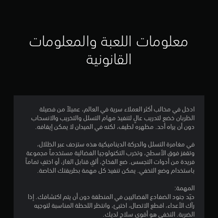
معلومات اللعبة والمعلومات
القانونية
ادخل في مخالب أكثر العملاء سرية في العالم، عميلاً من فصيلة
الظربان خضع لتدريب عالٍ لتنفيذ مهام التسلل والتخريب والانسحاب
دون أن يراه أحد. مظهره لطيف، لكنه في الميدان لا يمكن إيقافه.
في مغامرة التسلل والحركة الديناميكية هذه ستزحف عبر الظلال،
وتقفز فوق الأسطح، وتخرب التكنولوجيا الفضائية مستخدماً مجموعة
فريدة من أدوات التجسس. ضع الفخاخ، ألقِ قنابل الغاز، أو اختفِ تماماً
باستخدام وضع التخفي. يمكن تنفيذ كل مهمة بطريقتك الخاصة.
المهمة:
حيّد جنود الضفادع الفضائيين في المنطقة دون أن يتم اكتشافك. إذا
رآك الأعداء، اقطع الاتصال، اختبئ، وانتظر اللحظة المناسبة لتوجيه
الضربة. التخفي هو أقوى سلاح لديك.