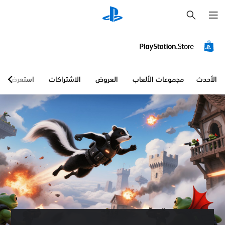
ب
ح
ث
الأحدث
مجموعات الألعاب
العروض
الاشتراكات
استعرض