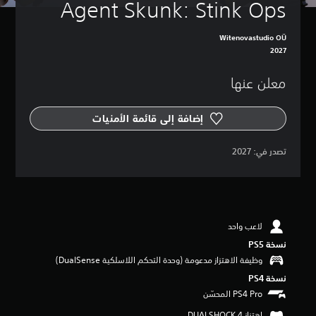
Agent Skunk: Stink Ops
Witenovastudio OÜ
2027
معلن عنها
إضافة إلى قائمة الأمنيات
‏تصدر في: ‏
2027
لاعب واحد
نسخة PS5‏
وظيفة الاهتزاز مدعومة (وحدة التحكم اللاسلكية DualSense‏)
نسخة PS4‏
اهتزاز DUALSHOCK 4‏