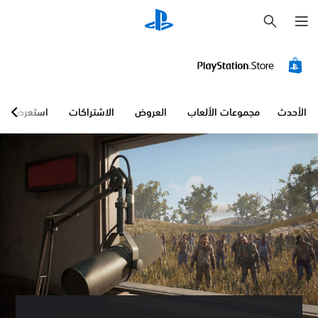
ب
ح
ث
الأحدث
مجموعات الألعاب
العروض
الاشتراكات
استعرض