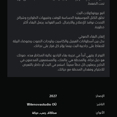
تحت الضغط.
اتبع بروتوكولات البث
تخلق الكتل الموسيقية الحساسة للوقت وتنبيهات الطوارئ وشرائح
التحدث نوافذ للإصلاح والارتجال. كسر القواعد يجعل البقاء أكثر
خطورة.
إتقان البقاء الصوتي
بدل بين أسطوانات الفينيل والكاسيت ولوحات الصوت وضوضاء البيئة
للحفاظ على جاذبية البث بينما يؤثر كل قرار على نجاتك.
التوتر لا ينتهي أبداً في تجربة بقاء الراديو عالية المخاطر هذه. صوتك
هو حبل نجاة، والمحطة هي عالمك، والمستمعون المدمنون في
الخارج يجعلون كل خطأ مميتاً. استمر في البث أو خاطر بالتعرض
للاجتياح وفقدان المحطة مع حياتك.
الإصدار:
2027
الناشر:
Witenovastudio OÜ
الأنواع:
محاكاة, رعب, حركة