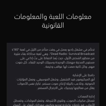
معلومات اللعبة والمعلومات
القانونية
تحكّم في مشغل راديو يعمل في وقت متأخر من الليل في لعبة "90’s
Dead Radio: Survival Broadcast"، وهي لعبة محاكاة بقاء مثيرة
من منظور الشخص الأول، حيث يُعدّ الحفاظ على بثّ إذاعي على
مستوى المدينة مهمتك الوحيدة وسبيلك الوحيد للبقاء. كل صوت
مهم، وكل ثانية صمت لها عواقب وخيمة..
حافظ على الإشارة
أبقِ الميكروفون قيد التشغيل، وشغل الموسيقى، وفعل المؤثرات
الصوتية، وتلاعب بالبيئة لإنتاج صوت مستمر. تكرار نفس الأصوات
يقلل من فعاليتها ويجبرك على الارتجال المستمر.
إدارة المعدات
تتعطل مكبرات الصوت، وتلتوي الأشرطة، وتتعثر المولدات، وتتعطل
الأبواب. قم بإصلاح وإعادة توجيه وتكييف معداتك للبقاء على الهواء