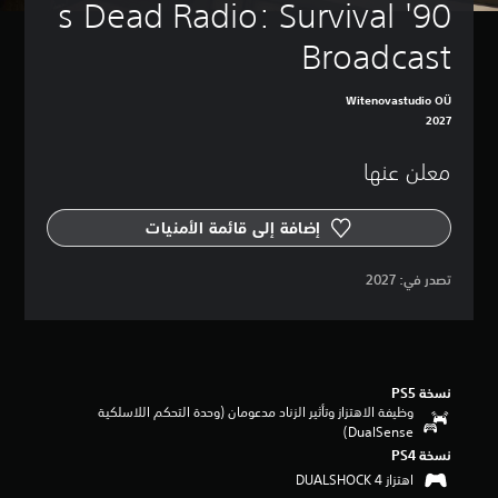
90's Dead Radio: Survival 
Broadcast
Witenovastudio OÜ
2027
معلن عنها
إضافة إلى قائمة الأمنيات
‏تصدر في: ‏
2027
نسخة PS5‏
وظيفة الاهتزاز وتأثير الزناد مدعومان (وحدة التحكم اللاسلكية
DualSense‏)
نسخة PS4‏
اهتزاز DUALSHOCK 4‏