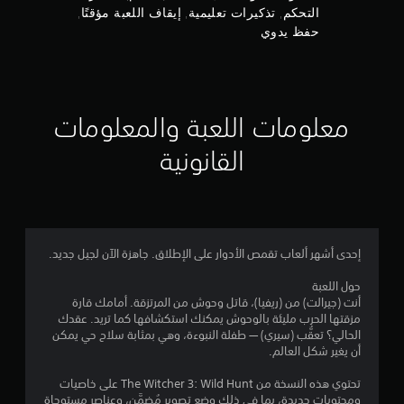
م
ا
التحكم, تذكيرات تعليمية, إيقاف اللعبة مؤقتًا,
ي
ل
ق
حفظ يدوي
ن
ل
ا
م
ف
إ
ا
س
ل
ي
ج
ل
ة
معلومات اللعبة والمعلومات
ع
م
ي
ب
القانونية
م
ة
ا
ك
م
ن
ؤ
ل
ك
ق
ل
تً
ي
ع
ا
ب
إحدى أشهر ألعاب تقمص الأدوار على الإطلاق. جاهزة الآن لجيل جديد.
ف
2
ا
ي
ل
حول اللعبة
أ
8
ل
أنت (جيرالت) من (ريفيا)، قاتل وحوش من المرتزقة. أمامك قارة
ي
ع
مزقتها الحرب مليئة بالوحوش يمكنك استكشافها كما تريد. عقدك
و
4
ب
الحالي؟ تعقُّب (سيري) — طفلة النبوءة، وهي بمثابة سلاح حي يمكن
ق
ة
أن يغير شكل العالم.
ت
2
ب
ف
د
تحتوي هذه النسخة من The Witcher 3: Wild Hunt على خاصيات
ي
و
ومحتويات جديدة، بما في ذلك وضع تصوير مُضمَّن، وعناصر مستوحاة
أ