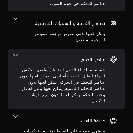
3
عناصر التحكم في حجم الصوت
ك
إ
ن
ن
ي
ل
ق
ج
ع
نصوص الترجمة والتسميات التوضيحية
ا
ب
ف
يمكن لعبها بدون نصوص ترجمة, نصوص
و
ه
ا
الترجمة (متقدم)
ا
م
ل
ب
ل
د
م
ع
و
عناصر التحكم
ب
ن
ن
ة
حساسية الذراع القابل للضبط (أساسي), عكس
ع
م
الذراع القابل للضبط (أساسي), يمكن لعبها بدون
ن
5
ؤ
عناصر التحكم في الحركة, يمكن لعبها بدون
ا
ق
ص
عناصر التحكم اللمسية, يمكن لعبها بدون اهتزاز
ن
تً
ر
وحدة التحكم, يمكن لعبها بدون تأثير الزناد
ا
ج
ا
التكيفي
ي
ل
و
م
ت
ك
ح
طريقة اللعب
م
ن
ك
ك
م
مستوى صعوبة قابل للضبط (متقدم), تذكيرات
إ