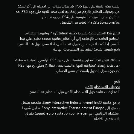
ص
و
للعب هذه اللعبة على جهاز PS5، قد يحتاج جهازك إلى تحديثه إلى آخر نسخة 
ل
ن
من برمجيات النظام. بالرغم من إمكانية لعب هذه اللعبة على جهاز PS5، قد 
ف
ا
لا تكون بعض الميزات المتوفرة على PS4 موجودة. انظر 
ق
ه
‎PlayStation.com/bc لمزيد من التفاصيل.
ط
ت
)
تنزيل هذا المنتج عرضة لشروط خدمة‫ PlayStation وشروط استخدام 
.
ز
البرنامج الخاصة بنا بالإضافة إلى أي أحكام إضافية محددة تطبق على هذا 
ا
المنتج. إذا كنت لا ترغب في قبول هذه الشروط، لا تقم بتنزيل هذا المنتج. 
ز
ح
راجع شروط الخدمة لمزيد من المعلومات الهامة.
و
ف
ح
ظ
يمكنك تنزيل هذا المحتوى وتشغيله على جهاز PS5 الرئيسي المرتبط بحسابك 
د
ي
(عن طريق إعداد "مشاركة الجهاز واللعب بدون اتصال") وعلى أي جهاز PS5 
ة
آخر حين تسجل الدخول باستخدام نفس الحساب.
د
ا
و
ل
راجع 
ي
تحذيرات الاستخدام الآمن
ت
ي
 لمعلومات هامة حول الاستخدام الآمن قبل استخدام هذا المنتج.
ح
م
ك
ك
برامج مكتبة ©Sony Interactive Entertainment Inc. ملخصة بشكل 
م
ن
حصري إلى Sony Interactive Entertainment Europe. تطبق شروط 
ك
ي
استخدام البرنامج، راجع eu.playstation.com/legal لمعرفة حقوق 
إ
م
الاستخدام الكاملة.
ن
ك
ش
ن
ا