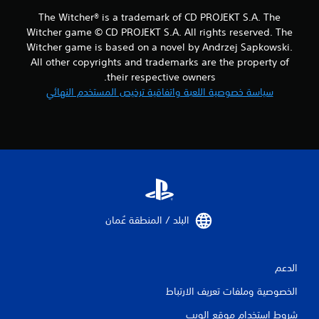
ك
ء
ل
The Witcher® is a trademark of CD PROJEKT S.A. The
ن
ع
Witcher game © CD PROJEKT S.A. All rights reserved. The
ق
ب
Witcher game is based on a novel by Andrzej Sapkowski.
ا
ا
All other copyrights and trademarks are the property of
ط
ل
ح
their respective owners.
ل
ف
ع
سياسة خصوصية اللعبة واتفاقية ترخيص المستخدم النهائي
ظ
ب
ي
ة
د
ب
و
د
ي
و
ة
ن
ت
ت
س
ش
م
غ
ح
ي
البلد / المنطقة عُمان‏
ل
ل
ك
ا
ب
ه
الدعم
ا
ت
ل
ز
الخصوصية وملفات تعريف الارتباط
ع
ا
و
ز
شروط استخدام موقع الويب