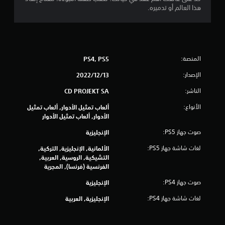
ا
ح
هذا العالم أو تدميره.
ت
ك
ا
م
ل
ا
س
ل
ي
ل
ن
المنصة:
PS4, PS5
م
م
س
ا
الإصدار:
13‏/12‏/2022
ي
ئ
ة
الناشر:
ي
CD PROJEKT SA
.
ة
الأنواع:
ألعاب تمثيل الأدوار, ألعاب تمثيل
(
الأدوار, ألعاب تمثيل الأدوار
ا
ي
ل
م
صوت جهاز PS5:
الإنجليزية
ل
ك
ع
لغات شاشة جهاز PS5:
الألمانية, الإنجليزية, التركية,
ن
ب
التشيكية, الروسية, العربية,
ل
غ
الفرنسية (فرنسا), المجرية
ع
ي
ب
ر
صوت جهاز PS4:
الإنجليزية
ا
ه
لغات شاشة جهاز PS4:
الإنجليزية, العربية
ل
ا
م
ب
ت
د