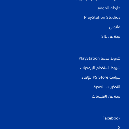
د
و
ة
ح
خارطة الموقع
إ
د
ل
ة
PlayStation Studios
ى
ا
ا
قانوني
ل
ل
ت
نبذة عن SIE‏
ل
ح
ع
ك
ب
م
ة
/
ح
ا
شروط خدمة PlayStation‏
ي
ل
شروط استخدام البرمجيات
ث
ا
ت
س
سياسة PS Store للإلغاء
ر
ت
ك
ج
التحذيرات الصحية
ت
ا
ه
ب
نبذة عن التقييمات
ا
ة
ت
ا
م
ل
ا
م
Facebook
مً
ل
ا
م
X