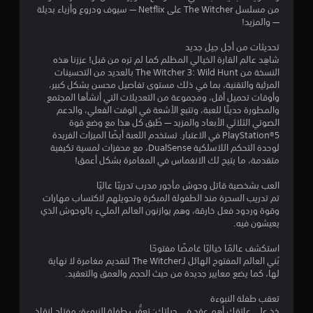
5
ن
من مسلسل The Witcher على Netflix — سيوف ودروع وأزياء بديلة
ث
ا
3
— والمزيد!
ن
ل
ا
ح
تحديثات من أجل جيل جديد
م
ء
ا
شاهِد عالم القارة الخيالي المظلم كما لم تره من قبل! عززنا هذه
ط
ج
النسخة من The Witcher 3: Wild Hunt بالعديد من التحسينات
ن
ر
ة
المرئية والتقنية، بما في ذلك مستوى تفاصيل محسن بشكل كبير،
ي
إ
وأوقات تحميل أقل، ومجموعة من التعديلات التي أنشأها المجتمع
ا
ق
ل
والمطورة حديثًا للعبة، وتتبع الأشعة في الوقت الفعلي، والدعم
ة
ى
الصوتي الثلاثي الأبعاد والمزيد — طُبق كل هذا مع وضع قوة
ل
ا
ا
PlayStation®5 في الاعتبار. تستخدم اللعبة أيضًا الميزات الفريدة
ل
س
لوحدة التحكم اللاسلكية DualSense، مع محفزات لمسية تكيفية
ل
ت
ت
متقدمة، ما يتيح لك الانغماس في المغامرة بشكل أعمق!
ع
خ
ب
ق
د
العب بشخصية قاتل وحوش مأجور مدرب تدريبًا عاليًا
أ
ا
تم تدريب السحرة منذ الطفولة المبكرة وتحويلهم لاكتساب مهارات
و
ي
م
وقوة وردود فعل خارقة، وهم يوازنون العالم المليء بالوحوش الذي
ا
ع
يعيشون فيه.
ل
ي
ن
ف
ا
استكشف عالمًا خياليًا غامضًا مفتوحًا
ي
م
ص
بُني العالم المفتوح الهائل لـThe Witcher لتقديم مغامرة لا نهاية
د
ر
لها، كما يضع معايير جديدة من حيث الحجم والعمق والتعقيد.
ي
ا
ا
و
ل
تعقب طفلة النبوءة
ه
ت
ت
خذ على عاتقك أهم عقد في حياتك: تعقُّب طفلة النبوءة؛ مفتاح إنقاذ