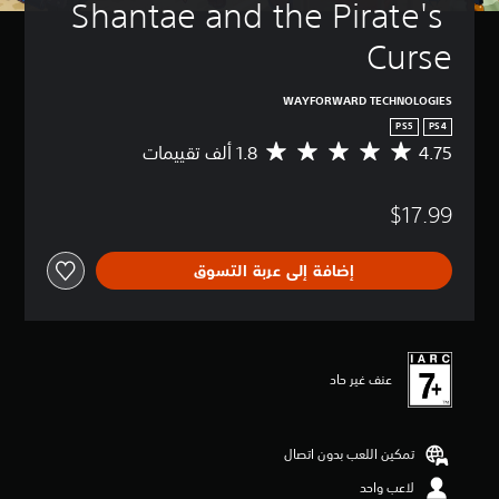
Shantae and the Pirate's 
Curse
WAYFORWARD TECHNOLOGIES
PS5
PS4
4.75
م
ت
و
$17.99
س
ط
ا
إضافة إلى عربة التسوق
ل
ت
ق
ي
ي
م
عنف غير حاد
4
.
7
تمكين اللعب بدون اتصال
5
ن
لاعب واحد
ج