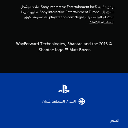
3
برامج مكتبة ©Sony Interactive Entertainment Inc. ملخصة بشكل 
حصري إلى Sony Interactive Entertainment Europe. تطبق شروط 
4
استخدام البرنامج، راجع eu.playstation.com/legal لمعرفة حقوق 
الاستخدام الكاملة.
م
ن
© 2016 WayForward Technologies, Shantae and the
ا
Shantae logo ™ Matt Bozon.
ل
ت
ق
ي
ي
البلد / المنطقة عُمان‏
م
ا
الدعم