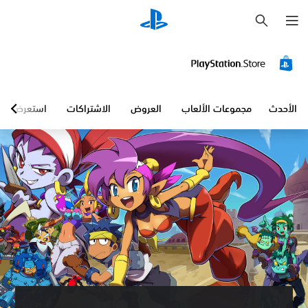
ب
ح
ث
الأحدث
مجموعات الألعاب
العروض
الاشتراكات
استعرض