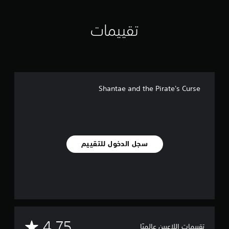
ن
ا
تقييمات
ل
ت
ق
ي
ي
م
ا
Shantae and the Pirate's Curse
ت
سجل الدخول للتقييم
م
4.75
تقييمات اللاعبين عالميًا