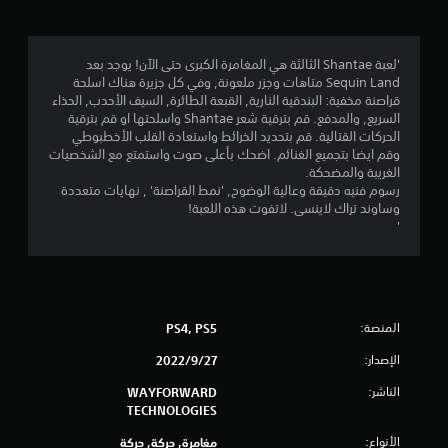
.
7
'لعبة Shantae الثالثة هي المغامرة الكبرى حتى الآن! يوجد بعد
Sequin Land متاهات وجزر ملعونة, وفي كل جزيرة هناك اسلحة
5
قراصنة مخفية: البندقية النارية, القبعة الطائرة, السيف الأحدب, الحذاء
السريع, والمدفع. قم بترقية شعر Shantae واسلحتها او قم بترقية
ن
الحركات القتالية. قم بتحديد الخرائط واستعادة القلب الأخطبوطي
وقم ايضا بتجميع الغنائم. اضحك بأعلى صوت واستمتع مع الشخصيات
ج
الغريبة والمضحكة.
رسوم فنيه دقيقة وعالية الوضوح, 'نمط القراصنة' , نهايات متعددة
و
وساوند تراك لاينسى. لاتفوت هذه اللعبة!
'
م
م
ن
المنصة:
PS4, PS5
5
الإصدار:
27‏/9‏/2022
ن
الناشر:
WAYFORWARD
TECHNOLOGIES
ج
الأنواع:
مغامرة, حركة, حركة