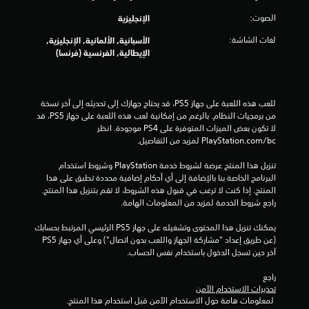
و
الصوت:
الإنجليزية
م
لغات الشاشة:
الأسبانية, الألمانية, الإنجليزية,
الإيطالية, الفرنسية (فرنسا)
م
ن
للعب هذه اللعبة على جهاز PS5، قد يحتاج جهازك إلى تحديثه إلى آخر نسخة 
إ
من برمجيات النظام. بالرغم من إمكانية لعب هذه اللعبة على جهاز PS5، قد 
لا تكون بعض الميزات المتوفرة على PS4 موجودة. انظر 
ج
‎PlayStation.com/bc لمزيد من التفاصيل.
م
تنزيل هذا المنتج عرضة لشروط خدمة‫ PlayStation وشروط استخدام 
البرنامج الخاصة بنا بالإضافة إلى أي أحكام إضافية محددة تطبق على هذا 
ا
المنتج. إذا كنت لا ترغب في قبول هذه الشروط، لا تقم بتنزيل هذا المنتج. 
راجع شروط الخدمة لمزيد من المعلومات الهامة.
ل
يمكنك تنزيل هذا المحتوى وتشغيله على جهاز PS5 الرئيسي المرتبط بحسابك 
ي
(عن طريق إعداد "مشاركة الجهاز واللعب بدون اتصال") وعلى أي جهاز PS5 
آخر حين تسجل الدخول باستخدام نفس الحساب.
1
راجع 
تحذيرات الاستخدام الآمن
8
 لمعلومات هامة حول الاستخدام الآمن قبل استخدام هذا المنتج.