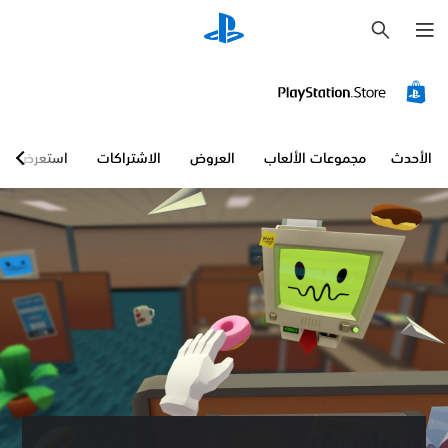
ب
ح
ث
الأحدث
مجموعات الألعاب
العروض
الاشتراكات
استعرض