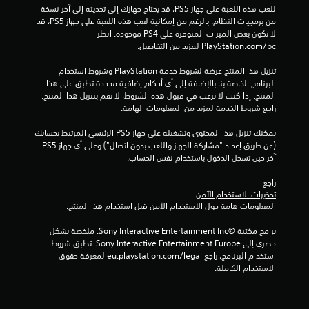
للعب هذه اللعبة على جهاز PS5، قد يحتاج جهازك إلى تحديثه إلى آخر نسخة 
م
من برمجيات النظام. بالرغم من إمكانية لعب هذه اللعبة على جهاز PS5، قد 
لا تكون بعض الميزات المتوفرة على PS4 موجودة. انظر 
ا
‎PlayStation.com/bc لمزيد من التفاصيل.
ت
تنزيل هذا المنتج عرضة لشروط خدمة‫ PlayStation وشروط استخدام 
البرنامج الخاصة بنا بالإضافة إلى أي أحكام إضافية محددة تطبق على هذا 
المنتج. إذا كنت لا ترغب في قبول هذه الشروط، لا تقم بتنزيل هذا المنتج. 
راجع شروط الخدمة لمزيد من المعلومات الهامة.
يمكنك تنزيل هذا المحتوى وتشغيله على جهاز PS5 الرئيسي المرتبط بحسابك 
(عن طريق إعداد "مشاركة الجهاز واللعب بدون اتصال") وعلى أي جهاز PS5 
آخر حين تسجل الدخول باستخدام نفس الحساب.
راجع 
تحذيرات الاستخدام الآمن
 لمعلومات هامة حول الاستخدام الآمن قبل استخدام هذا المنتج.
برامج مكتبة ©Sony Interactive Entertainment Inc. ملخصة بشكل 
حصري إلى Sony Interactive Entertainment Europe. تطبق شروط 
استخدام البرنامج، راجع eu.playstation.com/legal لمعرفة حقوق 
الاستخدام الكاملة.