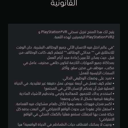
القانونية
4
.
0
يتيح لك هذا المنتج تنزيل نسختي PlayStation®VR و
PlayStation®VR2 الرقميتين لهذه اللعبة.
6
"في عالم احتل فيه الانسان الآلي جميع الوظائف البشرية، حان الوقت
ن
للانطلاق في "" محاكي الوظائف"" لنتعلم كيف كانت الوظائف من
قبل. حيث يمكن للأعبين إعادة مجد أيام العمل
ج
بمحاكاة جميع المهارات اللازمة لتكون طاهي محترف، عامل في
مكتب، موظف في مخزن سلع، وأكثر.
و
السمات الرئيسية للعمل:
• تمرد على وضعك الوظيفي الحالي.
م
• تعلم كيف تعمل في أربعة عروض عمل دقيقة غير تقليدية، في الحياة
العملية قبل أن يتحكم الإنسان الآلي في المجتمع!
م
• استخدم يداك للتجميع، للمعالجة ولرمي وتحطيم الأشياء المادية
بطريقة مُرضية بشكل لا يمكن وصفه!
ن
• اكسر فنجان قهوتك بعنف وهيا لتأكل طعام مشكوك فيه القمامة.
• استغل نتاج عقودا من بحوث الواقع الافتراضي التي اتبعت بدقه كل
5
حركة قمت بها لتجعلك تستمع فعليا بالكعك المحلي في الواقع
الافتراضي!
ن
• وحيث لا يمكنك اقتطاف حبات الطماطم في الحياة الواقعية؟ هيا