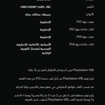
6
الناشر:
OWLCHEMY LABS, INC.
7
الأنواع:
بسيطة, محاكاة, حركة
صوت جهاز PS5:
الإنجليزية
7
لغات شاشة جهاز PS5:
الإنجليزية
9
صوت جهاز PS4:
الإنجليزية
م
لغات شاشة جهاز PS4:
الأسبانية, الألمانية, الإنجليزية,
ن
الفرنسية (فرنسا), الكورية,
اليابانية
ا
ل
ت
يلزم توفر PlayStation VR2 من أجل لعب نسخة PS5 من هذه اللعبة.
ق
قد تتسبب ألعاب الواقع الافتراضي في شعور بعض اللاعبين بدوّار الحركة.
ي
يلزم توفر منطقة لعب لا تقل عن 2 متر × 2 متر (6 قدم و7 بوصة × 6 قدم 
و7 بوصة) لتجربة ألعاب PlayStation VR2 بأسلوب مدى الغرفة.
ي