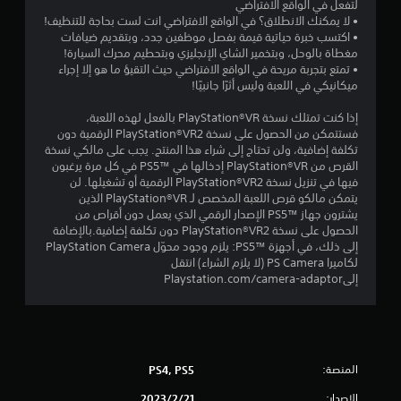
لتفعل في الواقع الافتراضي
• لا يمكنك الانطلاق؟ في الواقع الافتراضي انت لست بحاجة للتنظيف!
ج
• اكتسب خبرة حياتية قيمة بفصل موظفين جدد، وبتقديم ضيافات
مغطاة بالوحل، وبتخمير الشاي الإنجليزي وبتحطيم محرك السيارة!
و
• تمتع بتجربة مريحة في الواقع الافتراضي حيث التقيؤ ما هو إلا إجراء
ميكانيكي في اللعبة وليس أثرًا جانبيًا!
م
إذا كنت تمتلك نسخة PlayStation®VR بالفعل لهذه اللعبة،
م
فستتمكن من الحصول على نسخة PlayStation®VR2‎ الرقمية دون
تكلفة إضافية، ولن تحتاج إلى شراء هذا المنتج. يجب على مالكي نسخة
ن
القرص من PlayStation®VR إدخالها في PS5™‎ في كل مرة يرغبون
فيها في تنزيل نسخة PlayStation®VR2 الرقمية أو تشغيلها. لن
إ
يتمكن مالكو قرص اللعبة المخصص لـ PlayStation®VR الذين
يشترون جهاز PS5™‎ الإصدار الرقمي الذي يعمل دون أقراص من
ج
الحصول على نسخة PlayStation®VR2 دون تكلفة إضافية.بالإضافة
إلى ذلك، في أجهزة PS5™‎: يلزم وجود محوّل PlayStation Camera
م
لكاميرا PS Camera (لا يلزم الشراء) انتقل
إلىPlaystation.com/camera-adaptor
ا
ل
ي
المنصة:
PS4, PS5
1
الإصدار:
21‏/2‏/2023