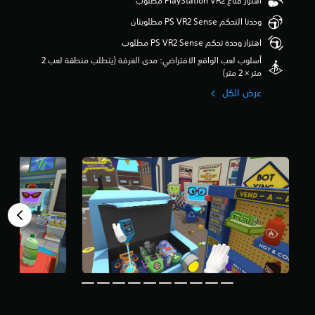
اهتزاز قناع PlayStation VR2 مطلوب
م
وحدتا التحكم PS VR2 Sense مطلوبتان
ن
5
اهتزاز وحدة تحكم PS VR2 Sense مطلوب
ن
ج
أسلوب لعب الواقع الافتراضي: مدى الغرفة (يتطلب منطقة لعب 2
و
متر × 2 متر)
م
عرض الكل
م
ن
إ
ج
م
ا
ل
ي
1
6
أ
ل
ف
م
ن
ا
ل