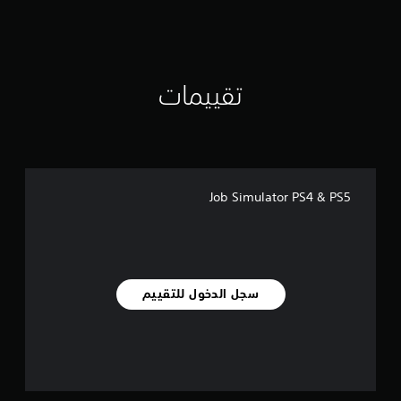
ت
ق
ي
ي
م
تقييمات
ا
ت
Job Simulator PS4 & PS5
سجل الدخول للتقييم