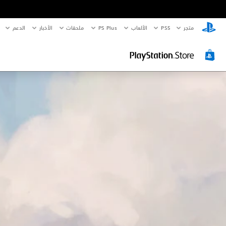
متجر
PS5‏
الألعاب
PS Plus
ملحقات
الأخبار
الدعم