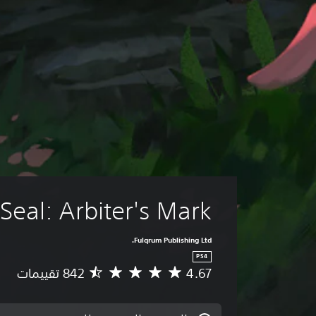
 Seal: Arbiter's Mark
Fulqrum Publishing Ltd.
PS4
4.67
م
ت
و
س