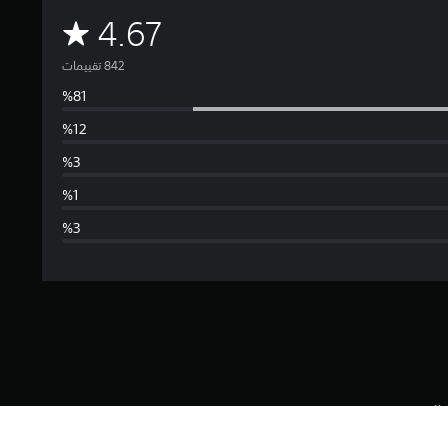
م
4.67
ت
و
س
ط
ا
ل
ت
ق
ي
ة