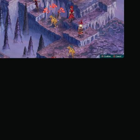
م
ن
إ
ج
م
ا
ل
ي
8
4
2
م
ن
ا
ل
ت
ق
ي
ي
م
ا
ت