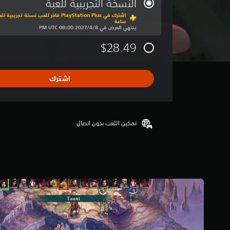
النسخة التجريبية للعبة
ط
ا
ساعة
ل
ينتهي العرض في 8‏/4‏/2027 08:00 PM UTC‏
ت
$28.49
ق
ي
ي
م
اشترك
4
.
6
7
تمكين اللعب بدون اتصال
ن
ج
و
م
م
ن
5
ن
ج
و
م