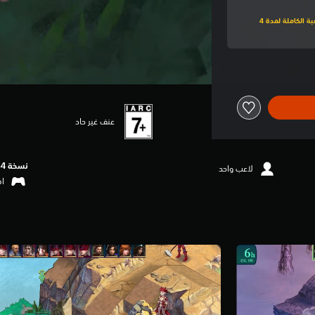
اشترك في PlayStation Plus فاخر للعب نسخة تجريبية للعبة الكاملة لمدة 4
عنف غير حاد
نسخة PS4‏
لاعب واحد
اهتزا