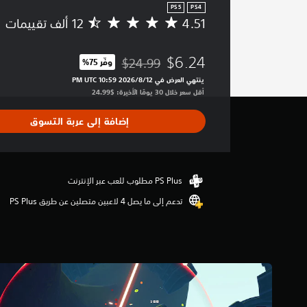
PS5
PS4
4.51
م
ت
و
$6.24
$24.99
وفّر 75%‏
س
مخصوم من السعر الأصلي البالغ $24.99‏
ط
ينتهي العرض في 12‏/8‏/2026 10:59 PM UTC‏
ا
أقل سعر خلال 30 يومًا الأخيرة: $24.99‏
ل
ت
إضافة إلى عربة التسوق
ق
ي
ي
م
4
.
تدعم إلى ما يصل 4 لاعبين متصلين عن طريق PS Plus‏
5
1
ن
ج
و
م
م
ن