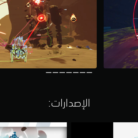
الإصدارات:‏
R
O
R