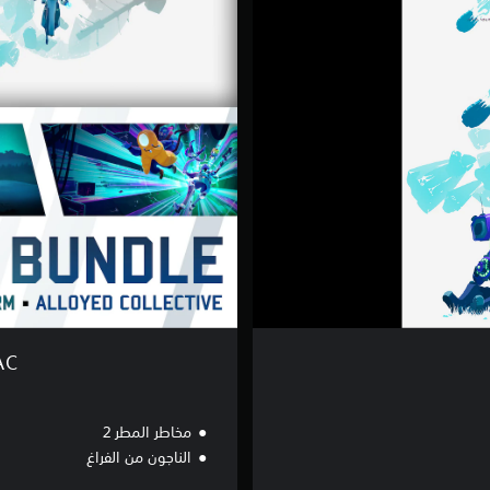
2
+
S
O
T
V
+
S
O
T
S
+
A
C
AC
مخاطر المطر 2
الناجون من الفراغ