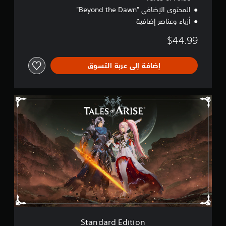
المحتوى الإضافي "Beyond the Dawn"
أزياء وعناصر إضافية
$44.99
إضافة إلى عربة التسوق
S
t
a
n
d
a
r
d
E
d
i
t
i
o
Standard Edition