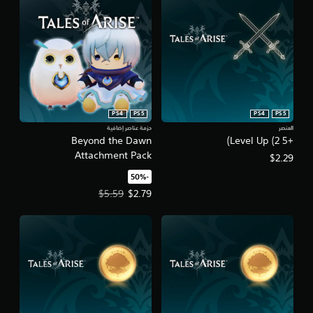
PS4
PS5
PS4
PS5
العنصر
حزمة عناصر إضافية
Beyond the Dawn
+5 Level Up (2)
Attachment Pack
$2.29
‏-50%‏
سعر العرض $2.79‏. السعر الأصلي، $5.59‏.
$5.59
$2.79