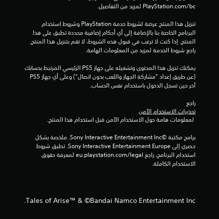
‎PlayStation.com/bc لمزيد من التفاصيل.
ت
تنزيل هذا المنتج عرضة لشروط خدمة‫ PlayStation وشروط استخدام 
ق
البرنامج الخاصة بنا بالإضافة إلى أي أحكام إضافية محددة تطبق على هذا 
المنتج. إذا كنت لا ترغب في قبول هذه الشروط، لا تقم بتنزيل هذا المنتج. 
ي
راجع شروط الخدمة لمزيد من المعلومات الهامة.
ي
يمكنك تنزيل هذا المحتوى وتشغيله على جهاز PS5 الرئيسي المرتبط بحسابك 
(عن طريق إعداد "مشاركة الجهاز واللعب بدون اتصال") وعلى أي جهاز PS5 
م
آخر حين تسجل الدخول باستخدام نفس الحساب.
ا
راجع 
تحذيرات الاستخدام الآمن
ت
 لمعلومات هامة حول الاستخدام الآمن قبل استخدام هذا المنتج.
برامج مكتبة ©Sony Interactive Entertainment Inc. ملخصة بشكل 
حصري إلى Sony Interactive Entertainment Europe. تطبق شروط 
استخدام البرنامج، راجع eu.playstation.com/legal لمعرفة حقوق 
الاستخدام الكاملة.
Tales of Arise™ & ©Bandai Namco Entertainment Inc.