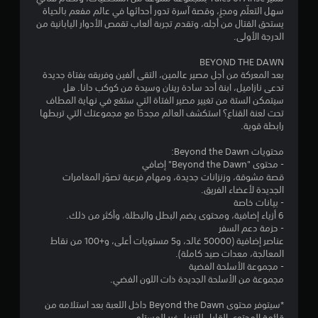
م
سهل التعلّم ومجزٍ، وقصة آسرة تدور أحداثها في عالم مفعم بالحياة
م
يستحق القتال من أجله، وتقدم تجربة ألعاب تقمص الأدوار اليابانية من
الدرجة الأولى.
ن
BEYOND THE DAWN
5
بعد المعركة من أجل مصير عالمين، التقى ألفين وفريقه بفتاة جديدة
تدعى نازاميل، ابنة أحد سادة رينان وسيدة من كوكب دانا. هل
ن
سيتمكن الستة من تغيير مصير الفتاة التي ستقع في نهاية المطاف
تحت لعنة القناع؟ استكشف العالم مجددًا مع مجموعتك التي تربطها
رابطة قوية.
ج
محتويات Beyond the Dawn:
و
- محتوى "Beyond the Dawn" إضافي
قصة مشوقة، وزنزانات جديدة، ومهام فرعية تصوّر المغامرات
م
الجديدة لأعضاء الفريق.
- بيانات خاصة
م
6 أزياء إضافية، ومحتوى يضم البطل والبطلة، وأكثر من ذلك.
- حزمة دعم السفر
ن
عناصر إضافية (50000 غالد، و5 مستويات أعلى، و+100 من نقاط
المعالجة، معدات صيد كاملة).
إ
- مجموعة الأسلحة الفضية
مجموعة من الأسلحة الجديدة ذات اللون الفضي.
ج
*سيتوفر محتوى Beyond the Dawn داخل اللعبة بعد استلامه من
م
قائمة المحتوى القابل للتنزيل غير المستلم