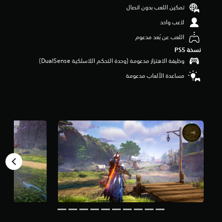
و
تمكين اللعب بدون اتصال
م
لاعب واحد
م
ن
اللعب عن بُعد مدعوم
5
نسخة PS5‏
ن
ج
وظيفة الاهتزاز مدعومة (وحدة التحكم اللاسلكية DualSense‏)
و
مساعدة الألعاب مدعومة
م
م
ن
إ
ج
م
ا
ل
ي
1
6
أ
ل
ف
م
ن