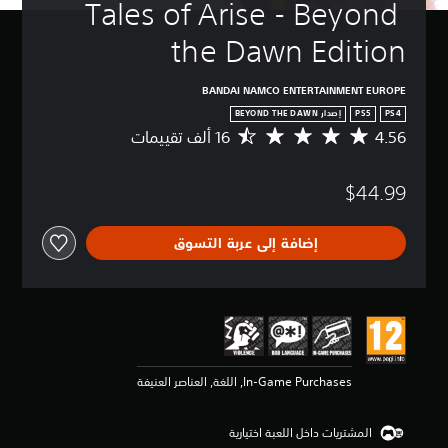
Tales of Arise - Beyond 
the Dawn Edition
BANDAI NAMCO ENTERTAINMENT EUROPE
PS4
PS5
إصدار BEYOND THE DAWN
4.56
م
ت
و
$44.99
س
ط
ا
إضافة إلى عربة التسوق
ل
ت
ق
ي
ي
م
4
.
In-Game Purchases, اللغة, العناصر العنيفة
5
6
ن
المشتريات داخل اللعبة اختيارية
ج