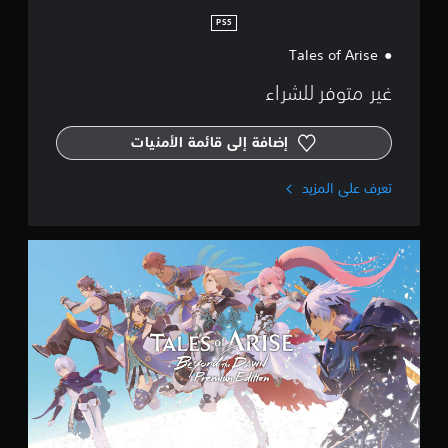
n
PS5
Tales of Arise
غير متوفر للشراء
إضافة إلى قائمة الأمنيات
تعرف على المزيد
P
r
e
m
i
u
m
E
d
i
t
i