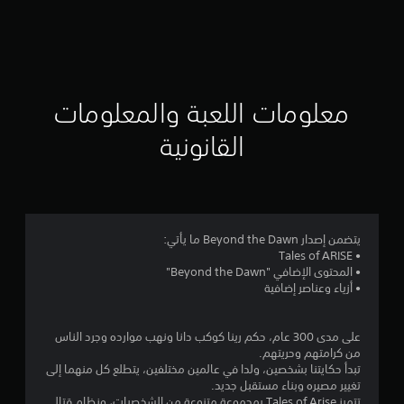
ت
ق
ي
ي
معلومات اللعبة والمعلومات
م
القانونية
4
.
5
يتضمن إصدار Beyond the Dawn ما يأتي:
• Tales of ARISE
6
• المحتوى الإضافي "Beyond the Dawn"
• أزياء وعناصر إضافية
ن
ج
على مدى 300 عام، حكم رينا كوكب دانا ونهب موارده وجرد الناس
من كرامتهم وحريتهم.
و
تبدأ حكايتنا بشخصين، ولدا في عالمين مختلفين، يتطلع كل منهما إلى
تغيير مصيره وبناء مستقبل جديد.
تتميز Tales of Arise بمجموعة متنوعة من الشخصيات، ونظام قتالي