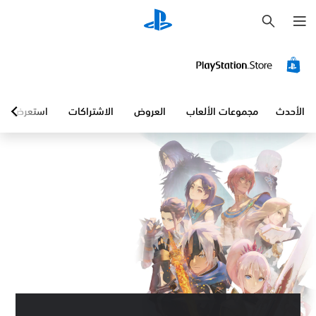
ب
ح
ث
الأحدث
مجموعات الألعاب
العروض
الاشتراكات
استعرض