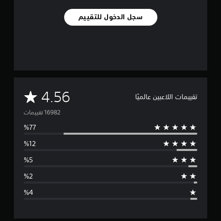
سجل الدخول للتقييم
م
4.56
تقييمات اللاعبين عالميًا
ت
و
س
ط
ا
ل