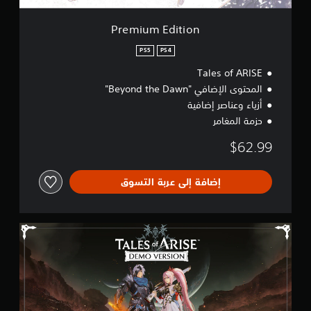
o
n
Premium Edition
PS5
PS4
Tales of ARISE
المحتوى الإضافي "Beyond the Dawn"
أزياء وعناصر إضافية
حزمة المغامر
$62.99
إضافة إلى عربة التسوق
T
a
l
e
s
o
f