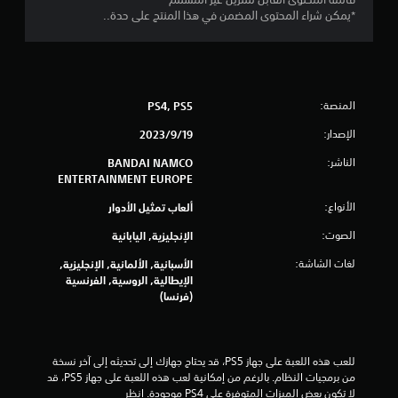
*يمكن شراء المحتوى المضمن في هذا المنتج على حدة..
ا
ل
ي
المنصة:
PS4, PS5
1
الإصدار:
19‏/9‏/2023
6
الناشر:
BANDAI NAMCO
ENTERTAINMENT EUROPE
9
الأنواع:
ألعاب تمثيل الأدوار
8
الصوت:
الإنجليزية, اليابانية
2
لغات الشاشة:
الأسبانية, الألمانية, الإنجليزية,
الإيطالية, الروسية, الفرنسية
م
(فرنسا)
ن
ا
للعب هذه اللعبة على جهاز PS5، قد يحتاج جهازك إلى تحديثه إلى آخر نسخة 
من برمجيات النظام. بالرغم من إمكانية لعب هذه اللعبة على جهاز PS5، قد 
ل
لا تكون بعض الميزات المتوفرة على PS4 موجودة. انظر 