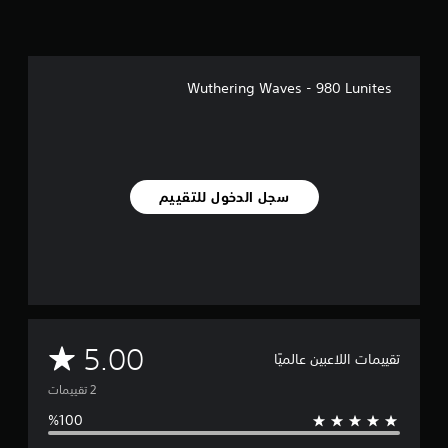
ن
ا
ل
ت
ق
Wuthering Waves - 980 Lunites
ي
ي
م
ا
ت
سجل الدخول للتقييم
م
5.00
تقييمات اللاعبين عالميًا
ت
و