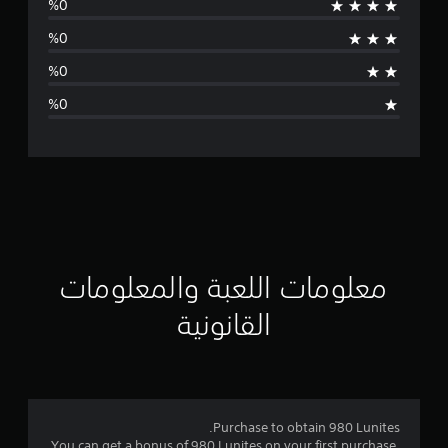
س
ط
ا
ل
ت
ق
ي
ي
معلومات اللعبة والمعلومات
م
القانونية
5
ن
ج
Purchase to obtain 980 Lunites.
You can get a bonus of 980 Lunites on your first purchase,