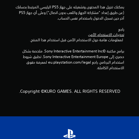
ج
يمكنك تنزيل هذا المحتوى وتشغيله على جهاز PS5 الرئيسي المرتبط بحسابك 
م
(عن طريق إعداد "مشاركة الجهاز واللعب بدون اتصال") وعلى أي جهاز PS5 
آخر حين تسجل الدخول باستخدام نفس الحساب.
ا
راجع 
تحذيرات الاستخدام الآمن
ل
 لمعلومات هامة حول الاستخدام الآمن قبل استخدام هذا المنتج.
ي
برامج مكتبة ©Sony Interactive Entertainment Inc. ملخصة بشكل 
حصري إلى Sony Interactive Entertainment Europe. تطبق شروط 
2
استخدام البرنامج، راجع eu.playstation.com/legal لمعرفة حقوق 
الاستخدام الكاملة.
م
ن
Copyright ©KURO GAMES. ALL RIGHTS RESERVED.
ا
ل
ت
ق