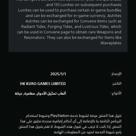
و
and 110 Lunites on subsequent purchases.
Lunites can be used to purchase certain in-game bundles
م
and can be exchanged for in-game currency, Astrites.
Astrites can be exchanged for Convene items such as
م
Radiant Tides, Forging Tides, and Lustrous Tides, which
can be used in Convene page to obtain rare Weapons and
ن
Resonators. They can also be exchanged for items like
Waveplates.
5
ن
ج
الإصدار:
1‏/1‏/2025
و
الناشر:
HK KURO GAMES LIMITED
م
الأنواع:
ألعاب تمثيل الأدوار, مغامرة, حركة
م
ن
تنزيل هذا المنتج عرضة لشروط خدمة‫ PlayStation وشروط استخدام 
البرنامج الخاصة بنا بالإضافة إلى أي أحكام إضافية محددة تطبق على هذا 
إ
المنتج. إذا كنت لا ترغب في قبول هذه الشروط، لا تقم بتنزيل هذا المنتج. 
راجع شروط الخدمة لمزيد من المعلومات الهامة.