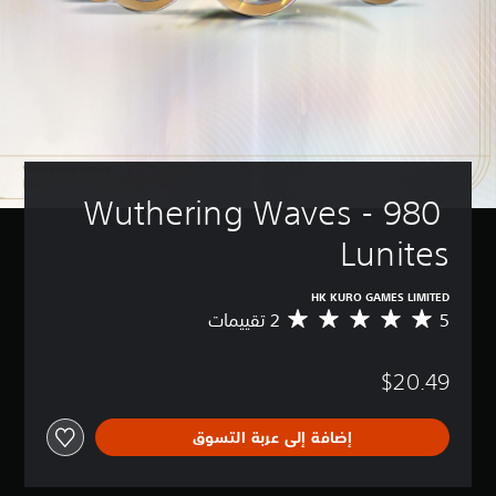
Wuthering Waves - 980 
Lunites
HK KURO GAMES LIMITED
5
م
ت
و
$20.49
س
ط
ا
إضافة إلى عربة التسوق
ل
ت
ق