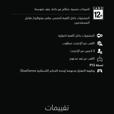
ي
ي
تلميحات جنسية, شتائم غير حادة, عنف متوسط
م
5
المشتريات داخل اللعبة (تتضمن عناصر عشوائية), تفاعل
ن
المستخدمين
ج
و
م
المشتريات داخل اللعبة اختيارية
م
ن
اللعب عبر الإنترنت مطلوب
5
ن
ج
اللعب عن بُعد مدعوم
و
نسخة PS5‏
م
م
وظيفة الاهتزاز مدعومة (وحدة التحكم اللاسلكية DualSense‏)
ن
إ
ج
م
ا
ل
ي
تقييمات
2
م