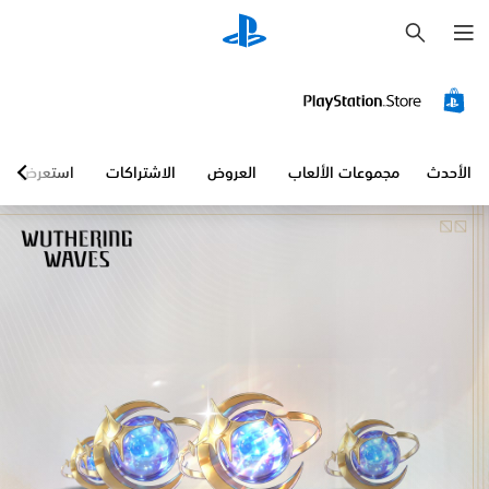
ب
ح
ث
الأحدث
مجموعات الألعاب
العروض
الاشتراكات
استعرض