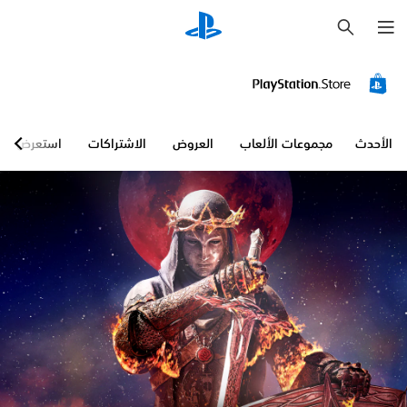
ب
ح
ث
الأحدث
مجموعات الألعاب
العروض
الاشتراكات
استعرض