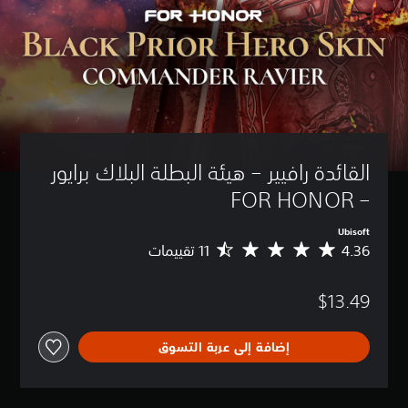
القائدة رافيير – هيئة البطلة البلاك برايور 
– FOR HONOR
Ubisoft
4.36
م
ت
و
$13.49
س
ط
ا
إضافة إلى عربة التسوق
ل
ت
ق
ي