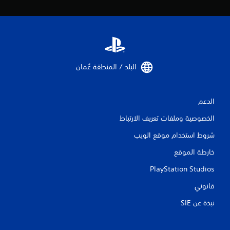
ي
1
1
م
البلد / المنطقة عُمان‏
ن
ا
الدعم
ل
الخصوصية وملفات تعريف الارتباط
ت
شروط استخدام موقع الويب
ق
خارطة الموقع
ي
PlayStation Studios
قانوني
ي
نبذة عن SIE‏
م
ا