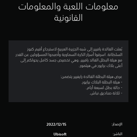
ي
معلومات اللعبة والمعلومات
م
القانونية
4
.
3
بُعثت القائدة رافيير إلى شبه الجزيرة العربية لاسترجاع أقيم كنوز
السلطانة. اسرقوا أسرار الكرة السماوية وأًصبحوا المسؤولين عن القدر
6
مع هيئة البطل القائد رافيير، وهي تخصيص جسد كامل يحولكم إلى
أعتى بلاك برايور في هيثمور.
ن
عرض هيئة البطلة القائدة رايفيير يتضمن:
ج
- هيئة البطلة البلاك برايور.
- حالة بطل لسبعة أيام.
و
- ثلاثة صناديق نباش.
م
م
الإصدار:
15‏/12‏/2022
ن
الناشر:
Ubisoft