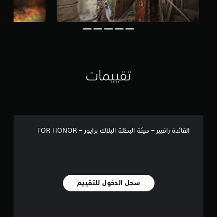
1
1
م
ن
ا
ل
ت
ق
تقييمات
ي
ي
م
ا
ت
القائدة رافيير – هيئة البطلة البلاك برايور – FOR HONOR
سجل الدخول للتقييم