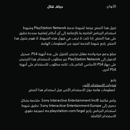
5
الأنواع:
حركة, قتال
ن
ج
تنزيل هذا المنتج عرضة لشروط خدمة PlayStation Network وشروط 
و
استخدام البرنامج الخاصة بنا بالإضافة إلى أي أحكام إضافية محددة تطبق 
على هذا المنتج. إذا كنت لا ترغب في قبول هذه الشروط، لا تقوم بتنزيل هذا 
م
المنتج. راجع شروط الخدمة لمزيد من المعلومات الهامة.
م
مبلغ يدفع مرة واحدة مقابل ترخيص للتنزيل على عدة أجهزة PS4. تسجيل 
الدخول إلى PlayStation Network غير مطلوب لاستخدام هذا الترخيص 
ن
على جهاز PS4 الأساسي الخاص بك، لكنه مطلوب للاستخدام على أجهزة 
PS4 أخرى.
إ
راجع 
تحذيرات الاستخدام الآمن
ج
 لمعلومات هامة حول الاستخدام الآمن قبل استخدام هذا المنتج.
م
برامج مكتبة ©Sony Interactive Entertainment Inc. ملخصة بشكل 
حصري إلى Sony Interactive Entertainment Europe. تطبق شروط 
ا
استخدام البرنامج، راجع eu.playstation.com/legal لمعرفة حقوق 
الاستخدام الكاملة.
ل