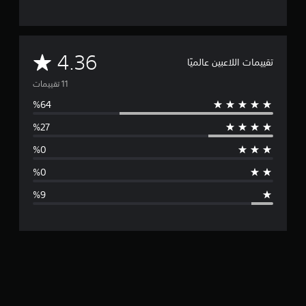
م
4.36
تقييمات اللاعبين عالميًا
ت
و
س
ط
ا
ل
ت
ق
ي