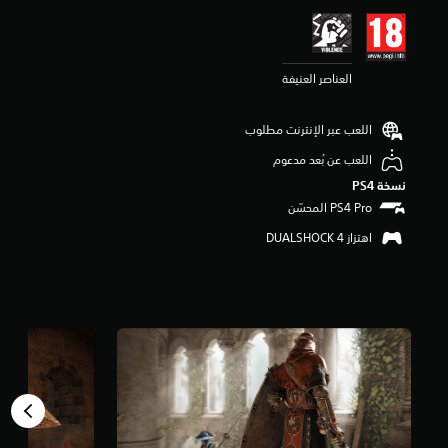
ي
م
4
.
العناصر العنيفة
3
6
ن
اللعب عبر الإنترنت مطلوب
ج
و
اللعب عن بُعد مدعوم
م
نسخة PS4‏
م
ن
5
اهتزاز DUALSHOCK 4‏
ن
ج
و
م
م
ن
إ
ج
م
ا
ل
ي