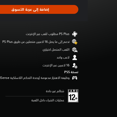
ط
ا
إضافة إلى عربة التسوق
ل
ت
ق
ي
ي
م
4
تدعم إلى ما يصل 16 لاعبين متصلين عن طريق PS Plus‏
.
اللعب المتصل اختياري
9
1
لاعب واحد
ن
ج
و
نسخة PS5‏
م
وظيفة الاهتزاز مدعومة (وحدة التحكم اللاسلكية DualSense‏)
م
ن
5
شتائم غير حادة
ن
عمليات الشراء داخل اللعبة
ج
و
م
م