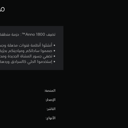
مع
تضيف Anno 1800™: حزمة منطقة المشاة 22 عنصراً من عناصر الزينة الجديدة لإحياء مدنكم الصاخبة بشكل لم يسبق له مثيل:
• أنشئوا أنظمة قنوات مذهلة وجس
• صمموا ساحاتكم وميادينكم بحرّية 
• تضفي جسور المشاة الجديدة ومداخل
• اِستخدموا الحلي كالسرادق وردهة 
المنصة:
الإصدار:
الناشر:
الأنواع: