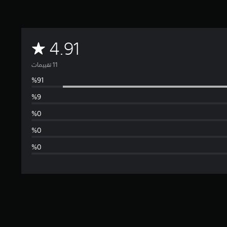
م
4.91
ت
و
س
ط
ا
ل
ت
ق