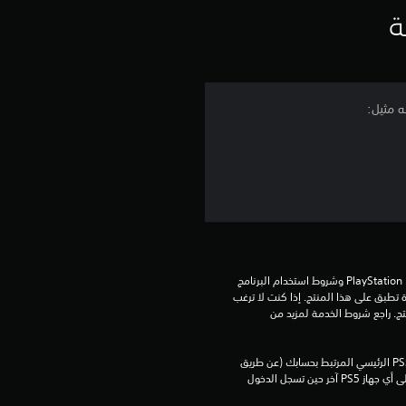
ي
ة
ي
م
4
.
9
1
ن
تنزيل هذا المنتج عرضة لشروط خدمة PlayStation Network وشروط استخدام البرنامج 
الخاصة بنا بالإضافة إلى أي أحكام إضافية محددة تطبق على هذا المنتج. إذا كنت لا ترغب 
في قبول هذه الشروط، لا تقوم بتنزيل هذا المنتج. راجع شروط الخدمة لمزيد من 
ج
و
يمكنك تنزيل هذا المحتوى وتشغيله على جهاز PS5 الرئيسي المرتبط بحسابك (عن طريق 
إعداد "مشاركة الجهاز واللعب بدون اتصال") وعلى أي جهاز PS5 آخر حين تسجل الدخول 
م