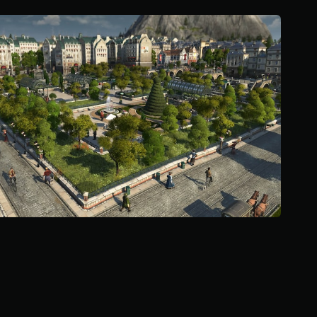
ن
إ
ج
م
ا
ل
ي
1
1
م
ن
ا
ل
ت
ق
ي
ي
م
ا
ت