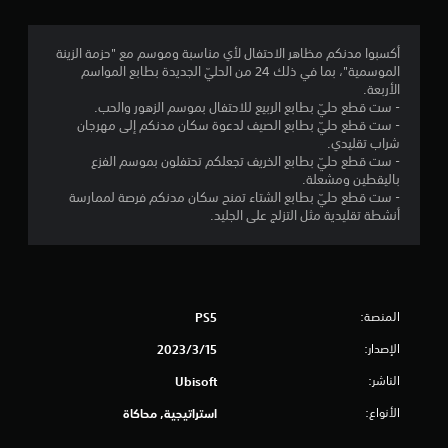
ج
م
أكسبوا مدنكم مظاهر الاحتفال لأي مناسبة وموسم مع "حزمة الزينة
الموسمية"، بما في ذلك 24 من الحليّ الجديدة بطابع المواسم
ة
الأربعة.
- ست قطع حليّ بطابع الربيع للاحتفال بموسم الزهور والحب.
و
- ست قطع حليّ بطابع الصيف لدعوة سكان مدنكم إلى مهرجان
شراب تقليدي.
ا
- ست قطع حليّ بطابع الخريف تجعلكم تحتفلون بموسم الفزع
باليقطين ومشعلة.
ح
- ست قطع حليّ بطابع الشتاء تمنح سكان مدنكم فرصة لممارسة
أنشطة تقليدية مثل التزلج على الجليد.
د
ة
م
المنصة:
PS5
ن
الإصدار:
15‏/3‏/2023
5
الناشر:
Ubisoft
الأنواع:
استراتيجية, محاكاة
ن