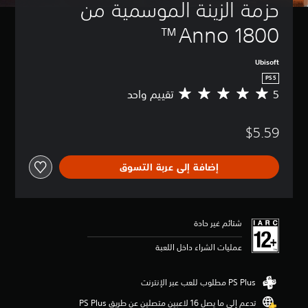
حزمة الزينة الموسمية من 
Anno 1800™
Ubisoft
PS5
5
تقييم واحد
م
ت
و
$5.59
س
ط
ا
إضافة إلى عربة التسوق
ل
ت
ق
ي
ي
شتائم غير حادة
م
5
عمليات الشراء داخل اللعبة
ن
ج
و
م
تدعم إلى ما يصل 16 لاعبين متصلين عن طريق PS Plus‏
م