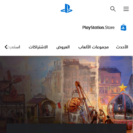
ب
ح
ث
الأحدث
مجموعات الألعاب
العروض
الاشتراكات
استعرض