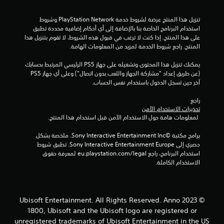
ج
تنزيل هذا المنتج عرضة لشروط خدمة PlayStation Network وشروط 
و
استخدام البرنامج الخاصة بنا بالإضافة إلى أي أحكام إضافية محددة تطبق 
على هذا المنتج. إذا كنت لا ترغب في قبول هذه الشروط، لا تقوم بتنزيل هذا 
م
المنتج. راجع شروط الخدمة لمزيد من المعلومات الهامة.
م
يمكنك تنزيل هذا المحتوى وتشغيله على جهاز PS5 الرئيسي المرتبط بحسابك 
(عن طريق إعداد "مشاركة الجهاز واللعب بدون اتصال") وعلى أي جهاز PS5 
ن
آخر حين تسجل الدخول باستخدام نفس الحساب.
إ
راجع 
تحذيرات الاستخدام الآمن
ج
 لمعلومات هامة حول الاستخدام الآمن قبل استخدام هذا المنتج.
م
برامج مكتبة ©Sony Interactive Entertainment Inc. ملخصة بشكل 
حصري إلى Sony Interactive Entertainment Europe. تطبق شروط 
ا
استخدام البرنامج، راجع eu.playstation.com/legal لمعرفة حقوق 
الاستخدام الكاملة.
ل
ي
© 2023 Ubisoft Entertainment. All Rights Reserved. Anno
1
1800, Ubisoft and the Ubisoft logo are registered or
unregistered trademarks of Ubisoft Entertainment in the US