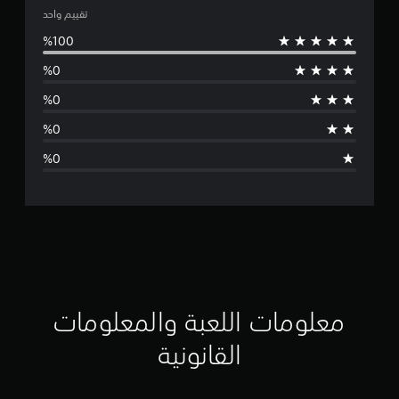
ت
تقييم واحد
و
س
ط
ا
ل
ت
ق
ي
ي
معلومات اللعبة والمعلومات
م
القانونية
ن