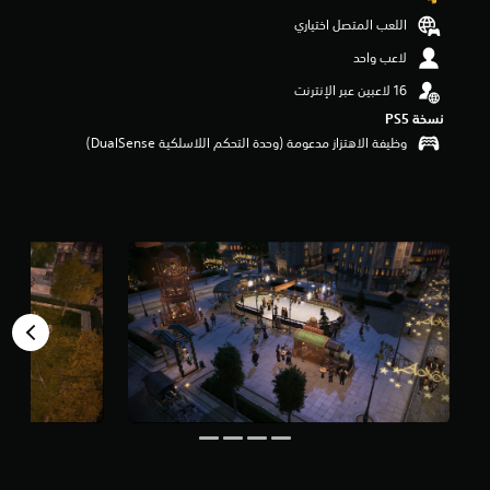
ن
اللعب المتصل اختياري
5
ن
لاعب واحد
ج
و
م
نسخة PS5‏
م
وظيفة الاهتزاز مدعومة (وحدة التحكم اللاسلكية DualSense‏)
ن
إ
ج
م
ا
ل
ي
1
م
ن
ا
ل
ت
ق
ي
ي
م
ا