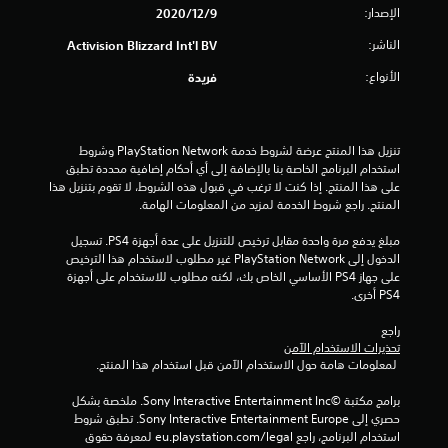
الإصدار:
9‏/12‏/2020
م
الناشر:
Activision Blizzard Int'l BV
م
الأنواع:
فريدة
ن
إ
تنزيل هذا المنتج عرضة لشروط خدمة PlayStation Network وشروط 
استخدام البرنامج الخاصة بنا بالإضافة إلى أي أحكام إضافية محددة تطبق 
ج
على هذا المنتج. إذا كنت لا ترغب في قبول هذه الشروط، لا تقوم بتنزيل هذا 
المنتج. راجع شروط الخدمة لمزيد من المعلومات الهامة.
م
مبلغ يدفع مرة واحدة مقابل ترخيص للتنزيل على عدة أجهزة PS4. تسجيل 
ا
الدخول إلى PlayStation Network غير مطلوب لاستخدام هذا الترخيص 
على جهاز PS4 الأساسي الخاص بك، لكنه مطلوب للاستخدام على أجهزة 
ل
PS4 أخرى.
ي
راجع 
تحذيرات الاستخدام الآمن
4
 لمعلومات هامة حول الاستخدام الآمن قبل استخدام هذا المنتج.
م
برامج مكتبة ©Sony Interactive Entertainment Inc. ملخصة بشكل 
حصري إلى Sony Interactive Entertainment Europe. تطبق شروط 
ن
استخدام البرنامج، راجع eu.playstation.com/legal لمعرفة حقوق 