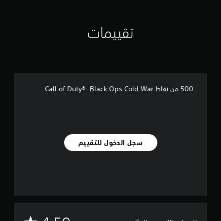
م
ن
ا
تقييمات
ل
ت
ق
ي
ي
م
ا
500 من نقاط Call of Duty®: Black Ops Cold War
ت
سجل الدخول للتقييم