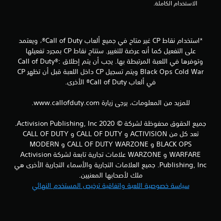
الاستخدام الكاملة.
ا
ل
*استخدام نقاط CP غير متاح في جميع ألعاب Call of Duty®، ويعتمد
ت
على التفعيل كما أنه عرضة للتغيير. ستتاح نقاط CP بمجرد تفعيلها
وتوفرها في اللعبة المرتبطة بها. يجب أن يتم إطلاق Call of Duty®:
ق
Black Ops Cold War ويتم تسجيل CP داخل اللعبة قبل أن تظهر CP
ي
في ألعاب Call of Duty® الأخرى.
ي
للمزيد من المعلومات، يرجى زيارة www.callofduty.com.
م
جميع الحقوق محفوظة لشركة © 2020 Activision Publishing, Inc.
تعد كل من ACTIVISION و CALL OF DUTY و CALL OF DUTY
ا
BLACK OPS و CALL OF DUTY WARZONE و MODERN
WARFARE و WARZONE علامات تجارية تابعة لشركة Activision
ت
Publishing, Inc. جميع العلامات التجارية والأسماء التجارية الأخرى هي
ملك لأصحابها المعنيين.
سياسة خصوصية اللعبة واتفاقية ترخيص المستخدم النهائي