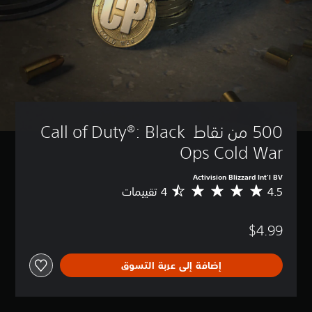
500 من نقاط Call of Duty®: Black 
Ops Cold War
Activision Blizzard Int'l BV
4.5
م
ت
و
$4.99
س
ط
ا
إضافة إلى عربة التسوق
ل
ت
ق
ي