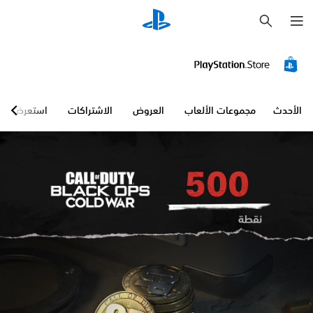
ب
ح
ث
الأحدث
مجموعات الألعاب
العروض
الاشتراكات
استعرض