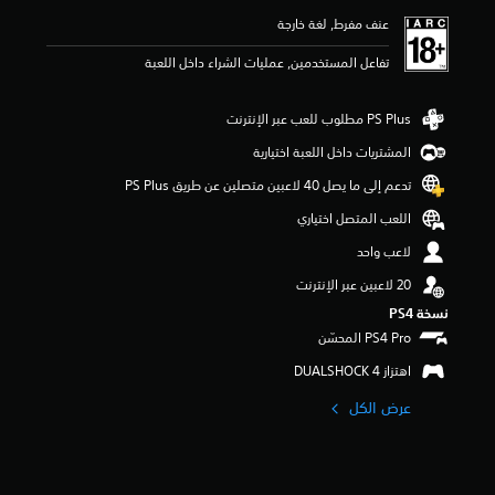
ي
عنف مفرط, لغة خارجة
م
4
تفاعل المستخدمين, عمليات الشراء داخل اللعبة
.
5
ن
ج
و
المشتريات داخل اللعبة اختيارية
م
تدعم إلى ما يصل 40 لاعبين متصلين عن طريق PS Plus‏
م
ن
اللعب المتصل اختياري
5
ن
لاعب واحد
ج
و
م
نسخة PS4‏
م
ن
إ
اهتزاز DUALSHOCK 4‏
ج
م
عرض الكل
ا
ل
ي
4