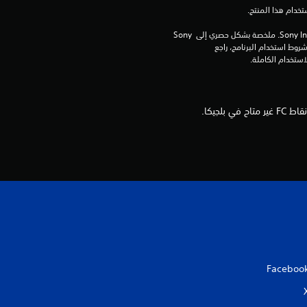
ي
1
برامج مكتبة ©Sony Interactive Entertainment Inc. ملخصة بشكل حصري إلى Sony 
Interactive Entertainment Europe. تطبق شروط استخدام البرنامج، راجع 
4
7
م
ن
ا
ل
ت
ق
Faceboo
ي