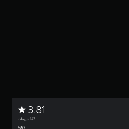
م
3.81
ت