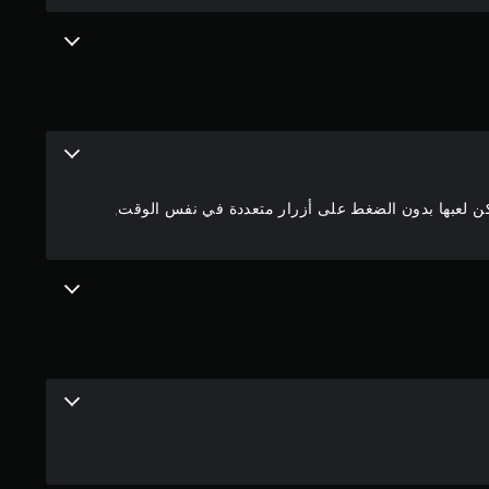
.
8
1
ن
ج
مكن لعبها بدون الضغط على أزرار متعددة في نفس الوقت,
و
م
م
ن
5