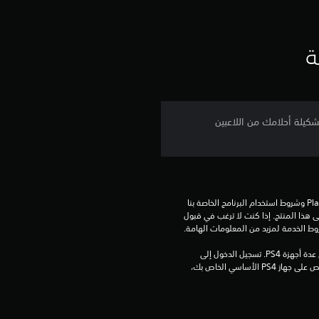
ن
ج
ة
و
م
م
تخدامها في Football Ultimate Team™‎ للحصول على الحزم ودخول Draft وبناء تشكيلة أحلامك من اللاعبين
ن
إ
تنزيل هذا المنتج عرضة لشروط خدمة‫ PlayStation وشروط استخدام البرنامج الخاصة بنا 
ج
بالإضافة إلى أي أحكام إضافية محددة تطبق على هذا المنتج. إذا كنت لا ترغب في قبول 
روط الخدمة لمزيد من المعلومات الهامة.
م
مبلغ يدفع مرة واحدة مقابل ترخيص للتنزيل على عدة أجهزة PS4. تسجيل الدخول إلى 
ا
PlayStation غير مطلوب لاستخدام هذا الترخيص على جهاز PS4 الأساسي الخاص بك، 
ل