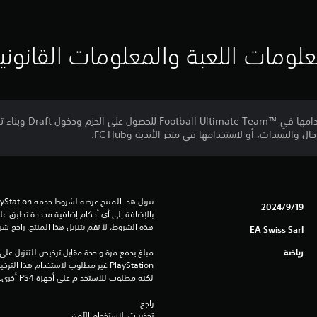
لومات اللعبة والمعلومات القانوني
100 نقطة من نقاط FC يمكن اس
ل والسيدات، أو لاستخدامها في متجر الأندية وFC Hub.
19‏/9‏/2024
هذه الشروط، لا تقم بتنزيل هذا المنتج. راجع ش
EA Swiss Sarl
رياضة
لكنه مطلوب للاستخدام على أجهزة PS4 أخرى.
راجع 
تحذيرات الاستخدام الآمن