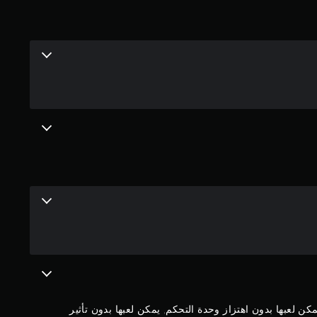
ي
ي
م
3
.
8
3
ن
ج
و
م
ن لعبها بدون اهتزاز وحدة التحكم, يمكن لعبها بدون تأثير