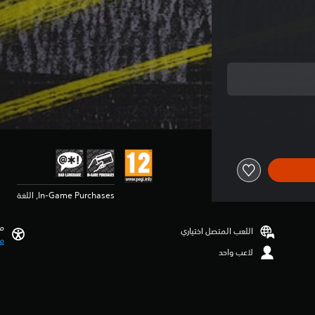
In-Game Purchases, اللغة
مي
اللعب المتصل اختياري
مي
لاعب واحد