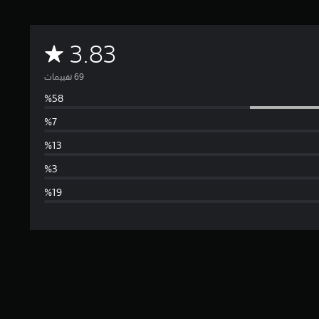
م
3.83
ت
و
س
ط
ا
ل
ت
ق