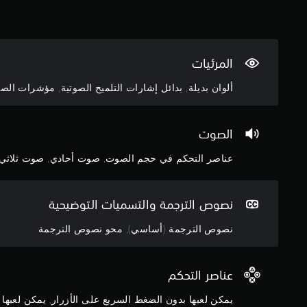
ع
ا
ح
ب
ل
و
ا
ت
ل
ل
ح
ك
ل
ك
.
المرئيات
ع
م
ب
.
ألوان بديلة, بدائل إشارات التلميح الصوتية, مؤشرات الصو
ة
ب
م
د
ؤ
الصوت
و
ش
ن
عناصر التحكم في حجم الصوت, صوت أحادي, صوت ثلاثي ا
ا
ر
ل
ا
ح
ت
ا
نصوص الترجمة والتسميات التوضيحية
ا
ج
ل
ة
نصوص الترجمة (أساسي), محو نصوص الترجمة
ص
إ
ل
و
ى
ت
عناصر التحكم
ا
ا
س
ل
يمكن لعبها بدون الضغط السريع على الأزرار, يمكن لعبها 
ت