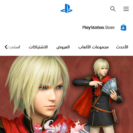
ب
ح
ث
الأحدث
مجموعات الألعاب
العروض
الاشتراكات
استعرض