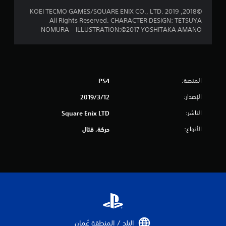
ن
©2018, 2019 KOEI TECMO GAMES/SQUARE ENIX CO., LTD.
إ
All Rights Reserved. CHARACTER DESIGN: TETSUYA
NOMURA ILLUSTRATION:©2017 YOSHITAKA AMANO
ج
م
ا
المنصة:
PS4
ل
الإصدار:
12‏/3‏/2019
ي
الناشر:
Square Enix LTD
1
الأنواع:
حركة, قتال
م
ن
ا
ل
ت
البلد / المنطقة عُمان‏