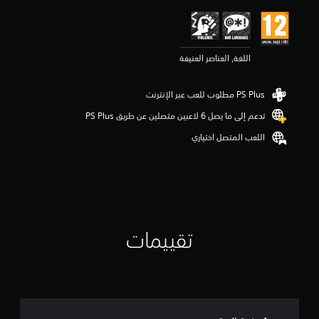
ي
م
5
ن
اللغة, العناصر العنيفة
ج
و
م
م
ن
تدعم إلى ما يصل 6 لاعبين متصلين عن طريق PS Plus‏
5
ن
اللعب المتصل اختياري
ج
و
م
م
ن
إ
ج
تقييمات
م
ا
ل
ي
1
م
ن