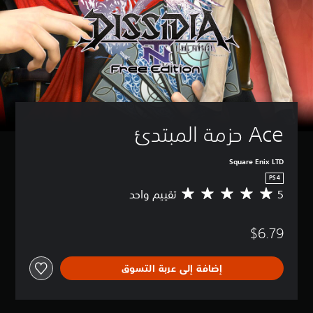
Ace حزمة المبتدئ
Square Enix LTD
PS4
5
تقييم واحد
م
ت
و
$6.79
س
ط
ا
إضافة إلى عربة التسوق
ل
ت
ق
ي