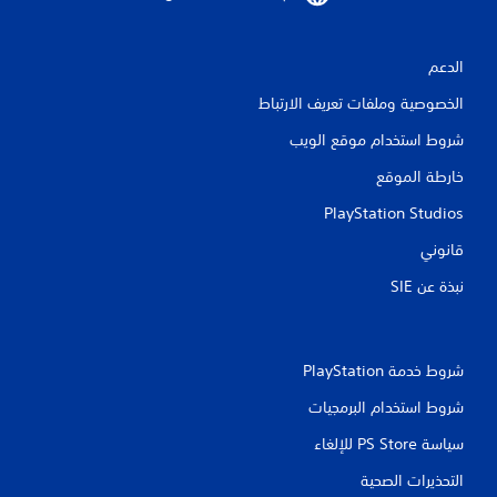
ق
الدعم
ي
الخصوصية وملفات تعريف الارتباط
ي
شروط استخدام موقع الويب
م
خارطة الموقع
ا
PlayStation Studios
ت
قانوني
نبذة عن SIE‏
شروط خدمة PlayStation‏
شروط استخدام البرمجيات
سياسة PS Store للإلغاء
التحذيرات الصحية