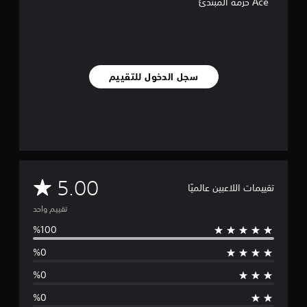
Ace حزمة المبتدئ
ا
ل
ت
ق
ي
ي
سجل الدخول للتقييم
م
ا
ت
م
5.00
تقييمات اللاعبين عالميًا
ت
تقييم واحد
و
س
ط