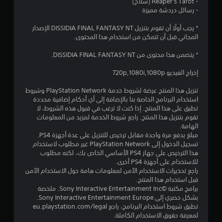
ا
- Reaper's Tarot (سلاح)
- رسائل دردشة مميزة
ح
* يجب أولًا أن تقوم بتنزيل DISSIDIA FINAL FANTASY NT الإصدار
د
المجاني قبل أن تتمكن من استخدام هذا المحتوى.
ة
* يتضمن هذا محتوى من DISSIDIA FINAL FANTASY NT.
م
إخراج الفيديو 720p,1080i,1080p
ن
تنزيل هذا المنتج عرضة لشروط خدمة PlayStation Network وشروط
استخدام البرنامج الخاصة بنا بالإضافة إلى أي أحكام إضافية محددة
5
تطبق على هذا المنتج. إذا كنت لا ترغب في قبول هذه الشروط، لا
تقوم بتنزيل هذا المنتج. راجع شروط الخدمة لمزيد من المعلومات
الهامة.
ن
مبلغ يدفع مرة واحدة مقابل ترخيص للتنزيل على عدة أجهزة PS4.
تسجيل الدخول إلى PlayStation Network غير مطلوب لاستخدام
ج
هذا الترخيص على جهاز PS4 الأساسي الخاص بك، لكنه مطلوب
للاستخدام على أجهزة PS4 أخرى.
و
راجع تحذيرات الاستخدام الآمن لمعلومات هامة حول الاستخدام الآمن
قبل استخدام هذا المنتج.
م
برامج مكتبة ©Sony Interactive Entertainment Inc. ملخصة
بشكل حصري إلى Sony Interactive Entertainment Europe.
م
تطبق شروط استخدام البرنامج، راجع eu.playstation.com/legal
لمعرفة حقوق الاستخدام الكاملة.