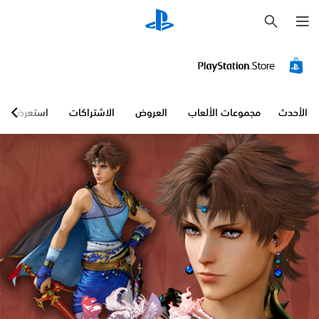
ب
ح
ث
الأحدث
مجموعات الألعاب
العروض
الاشتراكات
استعرض