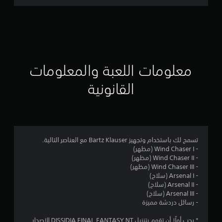
ق
ي
ي
م
معلومات اللعبة والمعلومات
ا
القانونية
ت
تسمح لك باستخدام وتجهيز Bartz Klauser مع العناصر التالية.
- Wind Chaser I (مظهر)
- Wind Chaser II (مظهر)
- Wind Chaser III (مظهر)
- Arsenal I (سلاح)
- Arsenal II (سلاح)
- Arsenal III (سلاح)
- رسائل دردشة مميزة
* يجب أولًا أن تقوم بتنزيل DISSIDIA FINAL FANTASY NT الإصدار