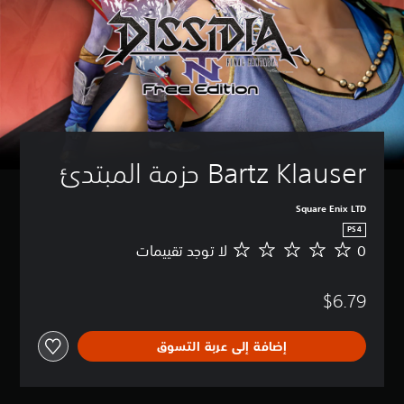
Bartz Klauser حزمة المبتدئ
Square Enix LTD
PS4
0
لا توجد تقييمات
ل
ا
ت
$6.79
و
ج
د
إضافة إلى عربة التسوق
ت
ق
ي
ي