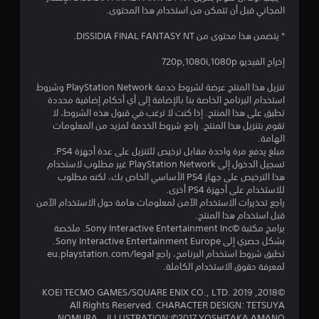
المجاني قبل أن تتمكن من استخدام هذا المحتوى.
* يتضمن هذا محتوى من DISSIDIA FINAL FANTASY NT.
إخراج الفيديو 720p,1080i,1080p
تنزيل هذا المنتج عرضة لشروط خدمة PlayStation Network وشروط
استخدام البرنامج الخاصة بنا بالإضافة إلى أي أحكام إضافية محددة
تطبق على هذا المنتج. إذا كنت لا ترغب في قبول هذه الشروط، لا
تقوم بتنزيل هذا المنتج. راجع شروط الخدمة لمزيد من المعلومات
الهامة.
مبلغ يدفع مرة واحدة مقابل ترخيص للتنزيل على عدة أجهزة PS4.
تسجيل الدخول إلى PlayStation Network غير مطلوب لاستخدام
هذا الترخيص على جهاز PS4 الأساسي الخاص بك، لكنه مطلوب
للاستخدام على أجهزة PS4 أخرى.
راجع تحذيرات الاستخدام الآمن لمعلومات هامة حول الاستخدام الآمن
قبل استخدام هذا المنتج.
برامج مكتبة ©Sony Interactive Entertainment Inc. ملخصة
بشكل حصري إلى Sony Interactive Entertainment Europe.
تطبق شروط استخدام البرنامج، راجع eu.playstation.com/legal
لمعرفة حقوق الاستخدام الكاملة.
©2018, 2019 KOEI TECMO GAMES/SQUARE ENIX CO., LTD.
All Rights Reserved. CHARACTER DESIGN: TETSUYA
NOMURA ILLUSTRATION:©2017 YOSHITAKA AMANO