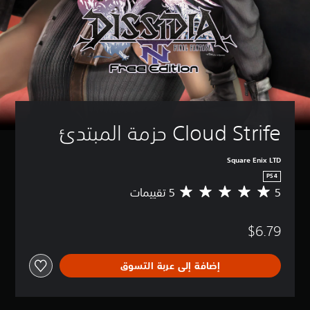
Cloud Strife حزمة المبتدئ
Square Enix LTD
PS4
5
م
ت
و
$6.79
س
ط
ا
إضافة إلى عربة التسوق
ل
ت
ق
ي