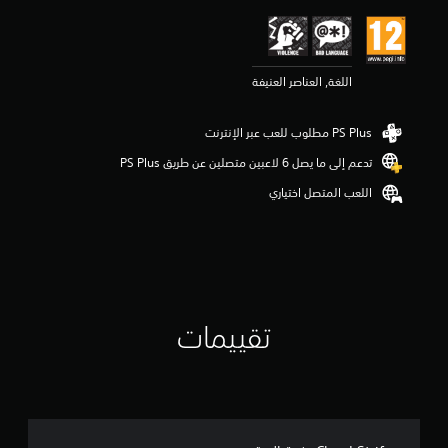
ي
م
5
ن
اللغة, العناصر العنيفة
ج
و
م
م
ن
تدعم إلى ما يصل 6 لاعبين متصلين عن طريق PS Plus‏
5
ن
اللعب المتصل اختياري
ج
و
م
م
ن
إ
ج
تقييمات
م
ا
ل
ي
5
م
ن