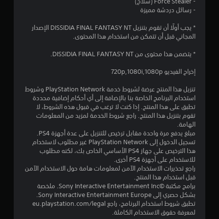
م
- Force Stealer (سلاح)
- رسائل دردشة مميزة
ن
* يجب أولًا أن تقوم بتنزيل DISSIDIA FINAL FANTASY NT الإصدار
5
المجاني قبل أن تتمكن من استخدام هذا المحتوى.
ن
* يتضمن هذا محتوى من DISSIDIA FINAL FANTASY NT.
ج
إخراج الفيديو 720p,1080i,1080p
و
تنزيل هذا المنتج عرضة لشروط خدمة PlayStation Network وشروط
استخدام البرنامج الخاصة بنا بالإضافة إلى أي أحكام إضافية محددة
م
تطبق على هذا المنتج. إذا كنت لا ترغب في قبول هذه الشروط، لا
تقوم بتنزيل هذا المنتج. راجع شروط الخدمة لمزيد من المعلومات
الهامة.
م
مبلغ يدفع مرة واحدة مقابل ترخيص للتنزيل على عدة أجهزة PS4.
تسجيل الدخول إلى PlayStation Network غير مطلوب لاستخدام
ن
هذا الترخيص على جهاز PS4 الأساسي الخاص بك، لكنه مطلوب
للاستخدام على أجهزة PS4 أخرى.
إ
راجع تحذيرات الاستخدام الآمن لمعلومات هامة حول الاستخدام الآمن
قبل استخدام هذا المنتج.
ج
برامج مكتبة ©Sony Interactive Entertainment Inc. ملخصة
بشكل حصري إلى Sony Interactive Entertainment Europe.
م
تطبق شروط استخدام البرنامج، راجع eu.playstation.com/legal
لمعرفة حقوق الاستخدام الكاملة.