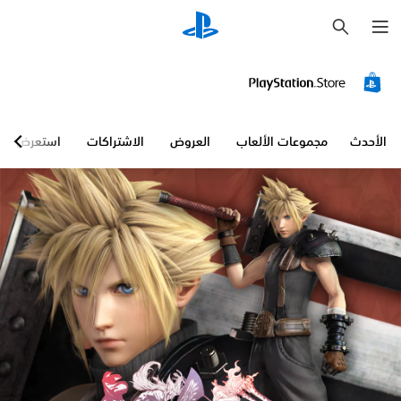
ب
ح
ث
الأحدث
مجموعات الألعاب
العروض
الاشتراكات
استعرض