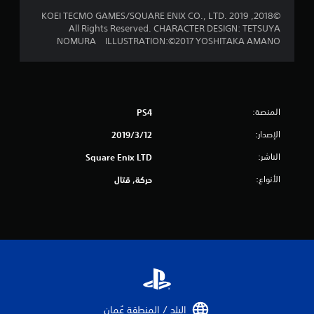
ا
©2018, 2019 KOEI TECMO GAMES/SQUARE ENIX CO., LTD.
ل
All Rights Reserved. CHARACTER DESIGN: TETSUYA
NOMURA ILLUSTRATION:©2017 YOSHITAKA AMANO
ي
5
م
المنصة:
PS4
ن
الإصدار:
12‏/3‏/2019
ا
الناشر:
Square Enix LTD
ل
الأنواع:
حركة, قتال
ت
ق
ي
ي
م
البلد / المنطقة عُمان‏