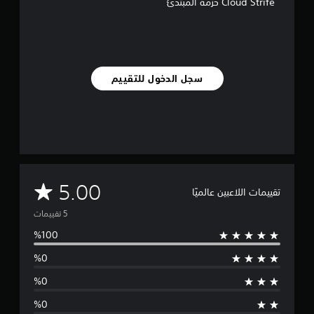
Cloud Strife حزمة المبتدئ
ا
ل
ت
ق
ي
ي
سجل الدخول للتقييم
م
ا
ت
م
5.00
تقييمات اللاعبين عالميًا
ت
و
س
ط