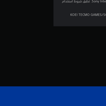
برامج مكتبة ©Sony Interactive Entertainment Inc. ملخصة بشكل حصري إلى Sony Interactive Entertainment Europe. تطبق شروط استخدام
©2018, 2019 KOEI TECMO