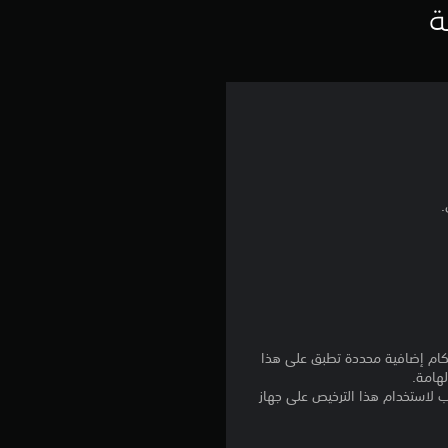
ي
ة
م
ا
ت
نا بالإضافة إلى أي أحكام إضافية محددة تطبق على هذا
لهامة.
للتنزيل على عدة أجهزة PS4. تسجيل الدخول إلى PlayStation Network غير مطلوب لاستخدام هذا الترخيص على جهاز