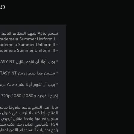
مع
تسمح لـAce بتجهيز المظاهر التالية.
- Akademeia Summer Uniform I
- Akademeia Summer Uniform II
- Akademeia Summer Uniform III
* يجب أولًا أن تقوم بتنزيل DISSIDIA FINAL FANTASY NT الإصدار المجاني قبل أن تتمكن من استخدام هذا المحتوى.
* يتضمن هذا محتوى من DISSIDIA FINAL FANTASY NT.
* يجب أن تقوم أولًا بشراء Ace حزمة المبتدئ قبل أن تتمكن من استخدام هذا المحتوى.
إخراج الفيديو 720p,1080i,1080p
المنتج. إذا كنت لا ترغب في قبول ه
PS4 الأساسي الخاص بك، لكنه مطلوب للاستخدام على أجهزة PS4 أخرى.
راجع تحذيرات الاستخدام الآمن لمعل