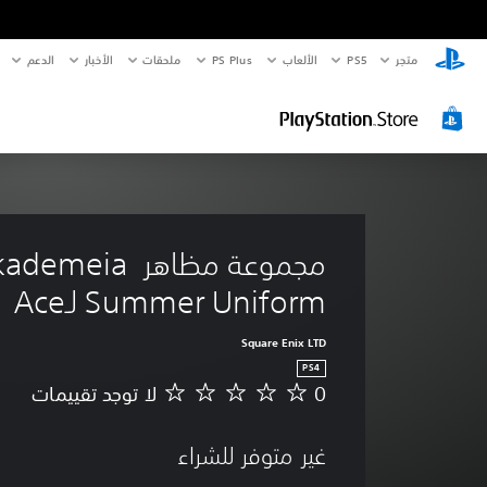
متجر
PS5‏
الألعاب
PS Plus
ملحقات
الأخبار
الدعم
مجموعة مظاهر demeia
Summer Uniform لـAce
Square Enix LTD
PS4
0
لا توجد تقييمات
ل
ا
ت
غير متوفر للشراء
و
ج