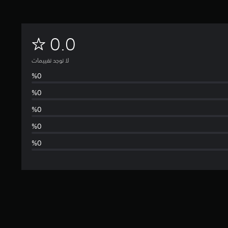
ل
0.0
ا
لا توجد تقييمات
ت
و
ج
د
ت
ق
ي