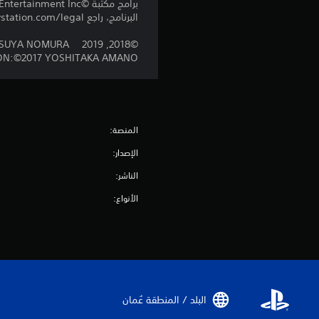
البرنامج، راجع eu.playstation.com/legal لمعرفة حقوق الاستخدام الكاملة.
N: TETSUYA NOMURA
ION:©2017 YOSHITAKA AMANO
المنصة:
الإصدار:
الناشر:
الأنواع:
البلد / المنطقة عُمان‏