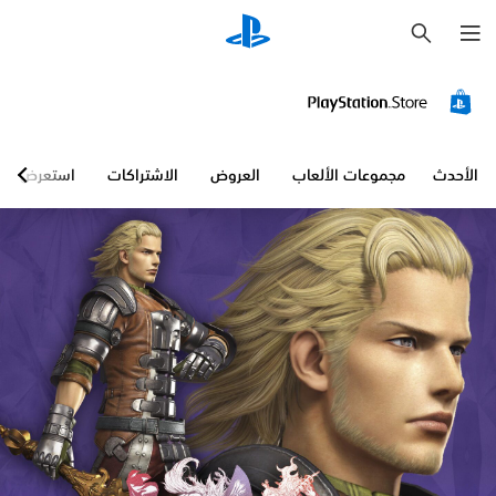
ب
ح
ث
الأحدث
مجموعات الألعاب
العروض
الاشتراكات
استعرض