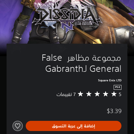
مجموعة مظاهر False 
General لـGabranth
Square Enix LTD
PS4
5
م
ت
و
$3.39
س
ط
ا
إضافة إلى عربة التسوق
ل
ت