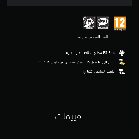
ق
ي
ي
م
5
ن
اللغة, العناصر العنيفة
ج
و
م
م
ن
تدعم إلى ما يصل 6 لاعبين متصلين عن طريق PS Plus‏
5
ن
اللعب المتصل اختياري
ج
و
م
م
ن
إ
ج
تقييمات
م
ا
ل
ي
7