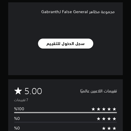
م
ن
مجموعة مظاهر False General لـGabranth
ا
ل
ت
ق
ي
ي
سجل الدخول للتقييم
م
ا
ت
م
5.00
تقييمات اللاعبين عالميًا
ت
و
س