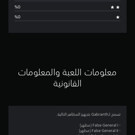
ط
ا
ل
ت
ق
ي
ي
معلومات اللعبة والمعلومات
م
القانونية
5
ن
ج
تسمح لـGabranth بتجهيز المظاهر التالية.
و
- False General I (مظهر)
- False General II (مظهر)