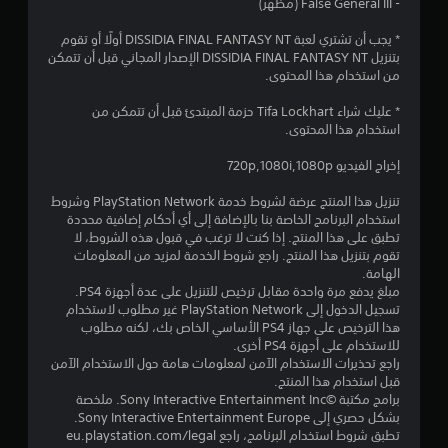
م
- False General III (مظهر)
م
* يجب أن تشتري لعبة DISSIDIA FINAL FANTASY NT أولًا أو تقوم
بتنزيل DISSIDIA FINAL FANTASY NT الإصدار المجاني قبل أن تتمكن
ن
من استخدام هذا المحتوى.
5
* عليك شراء Tifa Lockhart حزمة المبتدئ قبل أن تتمكن من
استخدام هذا المحتوى.
ن
إخراج الفيديو 720p,1080i,1080p
ج
تنزيل هذا المنتج عرضة لشروط خدمة PlayStation Network وشروط
و
استخدام البرنامج الخاصة بنا بالإضافة إلى أي أحكام إضافية محددة
تطبق على هذا المنتج. إذا كنت لا ترغب في قبول هذه الشروط، لا
م
تقوم بتنزيل هذا المنتج. راجع شروط الخدمة لمزيد من المعلومات
الهامة.
مبلغ يدفع مرة واحدة مقابل ترخيص للتنزيل على عدة أجهزة PS4.
م
تسجيل الدخول إلى PlayStation Network غير مطلوب لاستخدام
هذا الترخيص على جهاز PS4 الأساسي الخاص بك، لكنه مطلوب
ن
للاستخدام على أجهزة PS4 أخرى.
راجع تحذيرات الاستخدام الآمن لمعلومات هامة حول الاستخدام الآمن
إ
قبل استخدام هذا المنتج.
برامج مكتبة ©Sony Interactive Entertainment Inc. ملخصة
ج
بشكل حصري إلى Sony Interactive Entertainment Europe.
تطبق شروط استخدام البرنامج، راجع eu.playstation.com/legal