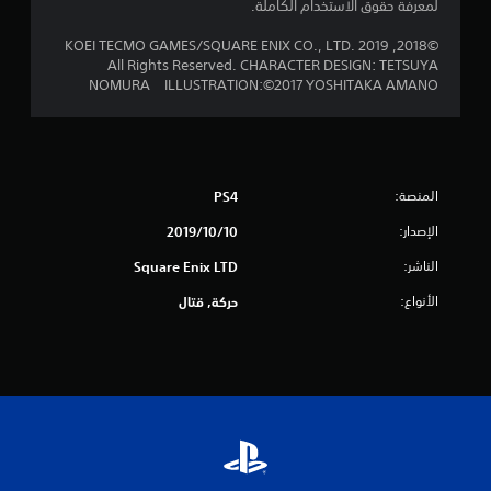
م
لمعرفة حقوق الاستخدام الكاملة.
ا
©2018, 2019 KOEI TECMO GAMES/SQUARE ENIX CO., LTD.
All Rights Reserved. CHARACTER DESIGN: TETSUYA
ل
NOMURA ILLUSTRATION:©2017 YOSHITAKA AMANO
ي
7
م
المنصة:
PS4
الإصدار:
10‏/10‏/2019
ن
الناشر:
Square Enix LTD
ا
الأنواع:
حركة, قتال
ل
ت
ق
ي
ي