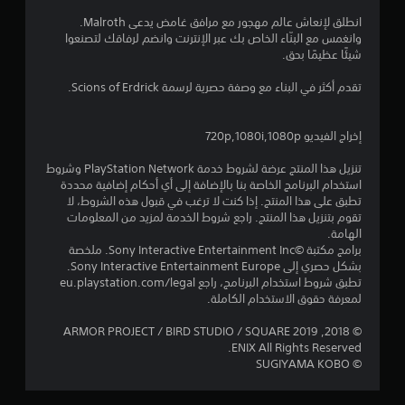
ن
انطلق لإنعاش عالم مهجور مع مرافق غامض يدعى Malroth.
وانغمس مع البنّاء الخاص بك عبر الإنترنت وانضم لرفاقك لتصنعوا
ج
شيئًا عظيمًا بحق.
و
تقدم أكثر في البناء مع وصفة حصرية لرسمة Scions of Erdrick.
م
إخراج الفيديو 720p,1080i,1080p
م
تنزيل هذا المنتج عرضة لشروط خدمة PlayStation Network وشروط
ن
استخدام البرنامج الخاصة بنا بالإضافة إلى أي أحكام إضافية محددة
تطبق على هذا المنتج. إذا كنت لا ترغب في قبول هذه الشروط، لا
5
تقوم بتنزيل هذا المنتج. راجع شروط الخدمة لمزيد من المعلومات
الهامة.
ن
برامج مكتبة ©Sony Interactive Entertainment Inc. ملخصة
بشكل حصري إلى Sony Interactive Entertainment Europe.
تطبق شروط استخدام البرنامج، راجع eu.playstation.com/legal
ج
لمعرفة حقوق الاستخدام الكاملة.
و
© 2018, 2019 ARMOR PROJECT / BIRD STUDIO / SQUARE
ENIX All Rights Reserved.
م
© SUGIYAMA KOBO
م