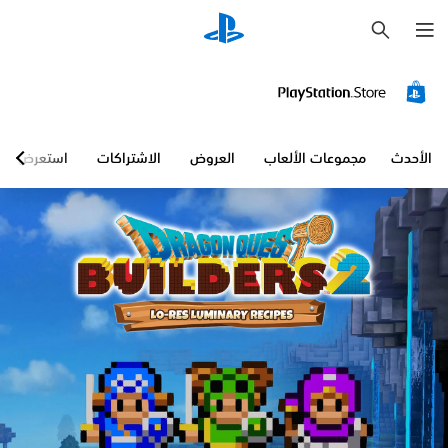
ب
ح
ث
الأحدث
مجموعات الألعاب
العروض
الاشتراكات
استعرض