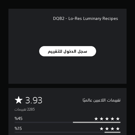
ل
ي
DQB2 - Lo-Res Luminary Recipes
2
.
2
أ
ل
ف
سجل الدخول للتقييم
م
ن
ا
ل
ت
ق
ي
ي
م
م
3.93
تقييمات اللاعبين عالميًا
ا
ت
ت
و
س