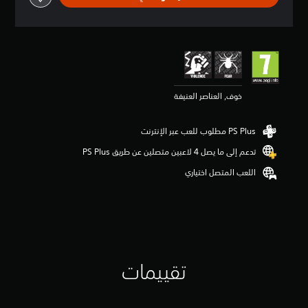
ق
ي
ي
م
3
.
9
3
خوف, العناصر العنيفة
ن
ج
و
م
تدعم إلى ما يصل 4 لاعبين متصلين عن طريق PS Plus‏
م
ن
اللعب المتصل اختياري
5
ن
ج
و
م
م
ن
تقييمات
إ
ج
م
ا