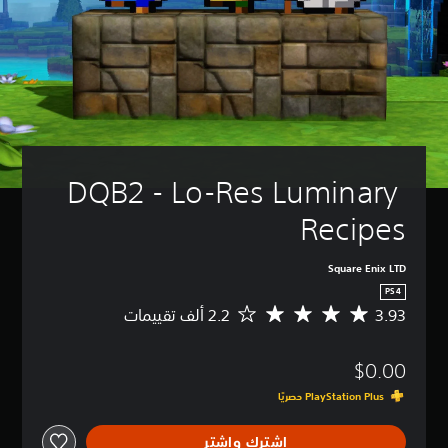
DQB2 - Lo-Res Luminary 
Recipes
Square Enix LTD
PS4
3.93
م
ت
و
$0.00
س
ط
ا
ل
اشترك واشترِ
ت