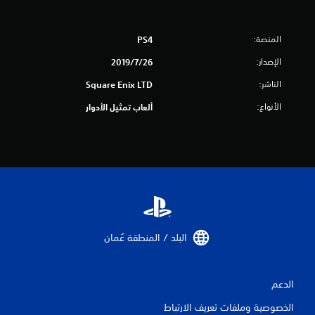
ن
إ
المنصة:
PS4
ج
الإصدار:
26‏/7‏/2019
الناشر:
Square Enix LTD
م
الأنواع:
ألعاب تمثيل الأدوار
ا
ل
ي
2
2
البلد / المنطقة عُمان‏
8
5
الدعم
م
الخصوصية وملفات تعريف الارتباط