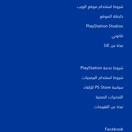
ن
شروط استخدام موقع الويب
ا
خارطة الموقع
ل
PlayStation Studios
ت
قانوني
نبذة عن SIE‏
ق
ي
شروط خدمة PlayStation‏
ي
شروط استخدام البرمجيات
م
سياسة PS Store للإلغاء
ا
التحذيرات الصحية
ت
نبذة عن التقييمات
Facebook