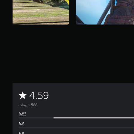
م
4.59
ت
و
س