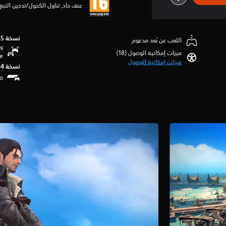
عنف حاد, ‏‫تناول الكحول/تدخين الت‬
نسخة PS5‏
اللعب عن بُعد مدعوم
وظ
ميزات إمكانية الوصول (18)‏
se
ميزات إمكانية الوصول
نسخة PS4‏