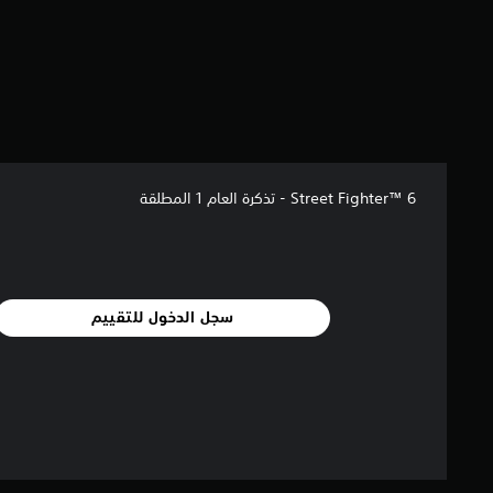
م
ن
5
ن
ج
و
م
م
ن
إ
Street Fighter™ 6 - تذكرة العام 1 المطلقة
ج
م
ا
ل
ي
سجل الدخول للتقييم
4
7
م
ن
ا
ل
ت
ق
ي