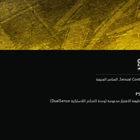
يفة الاهتزاز مدعومة (وحدة التحكم اللاسلكية DualSense‏)