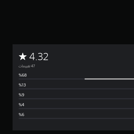
م
4.32
ت
و
س
ط
ا
ل