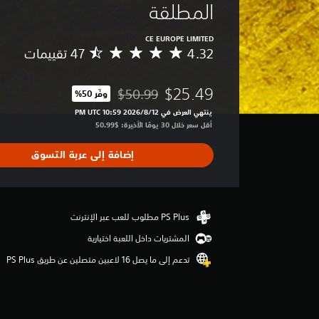
المطلقة
CE EUROPE LIMITED
4.32
م
ت
و
$25.49
$50.99
وفّر 50%‏
س
مخصوم من السعر الأصلي البالغ $50.99‏
ط
ينتهي العرض في 12‏/8‏/2026 10:59 PM UTC‏
ا
أقل سعر خلال 30 يومًا الأخيرة: $50.99‏
ل
ت
إضافة إلى عربة التسوق
ق
ي
ي
م
4
.
المشتريات داخل اللعبة اختيارية
3
2
تدعم إلى ما يصل 16 لاعبين متصلين عن طريق PS Plus‏
ن
ج
و
م