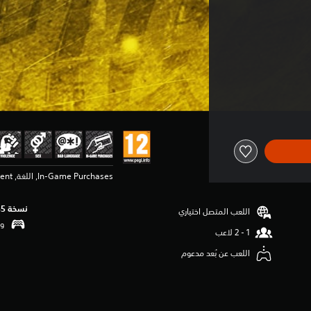
In-Game Purchases, اللغة, Sexual Content, العناصر العنيفة
نسخة PS5‏
اللعب المتصل اختياري
وظ
اللعب عن بُعد مدعوم