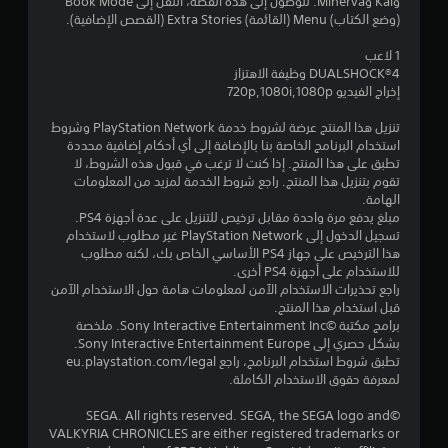
و
وKai وMinerva. للوصول إلى هذه القصة، انتقل إلى Book Mode
(وضع الكتاب) Menu (القائمة) Extra Stories (القصص الإضافية).
م
1 لاعب
م
DUALSHOCK‎®4 وظيفة الاهتزاز
إخراج الفيديو 720p,1080i,1080p
ن
تنزيل هذا المنتج عرضة لشروط خدمة PlayStation Network وشروط
5
استخدام البرنامج الخاصة بنا بالإضافة إلى أي أحكام إضافية محددة
تطبق على هذا المنتج. إذا كنت لا ترغب في قبول هذه الشروط، لا
ن
تقوم بتنزيل هذا المنتج. راجع شروط الخدمة لمزيد من المعلومات
الهامة.
مبلغ يدفع مرة واحدة مقابل ترخيص للتنزيل على عدة أجهزة PS4.
ج
تسجيل الدخول إلى PlayStation Network غير مطلوب لاستخدام
هذا الترخيص على جهاز PS4 الأساسي الخاص بك، لكنه مطلوب
و
للاستخدام على أجهزة PS4 أخرى.
راجع تحذيرات الاستخدام الآمن لمعلومات هامة حول الاستخدام الآمن
م
قبل استخدام هذا المنتج.
برامج مكتبة ©Sony Interactive Entertainment Inc. ملخصة
م
بشكل حصري إلى Sony Interactive Entertainment Europe.
تطبق شروط استخدام البرنامج، راجع eu.playstation.com/legal
ن
لمعرفة حقوق الاستخدام الكاملة.
إ
©SEGA. All rights reserved. SEGA, the SEGA logo and
VALKYRIA CHRONICLES are either registered trademarks or