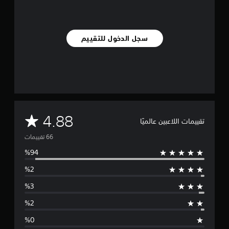
ي
6
6
م
سجل الدخول للتقييم
ن
ا
ل
ت
ق
ي
ي
م
م
4.88
ا
تقييمات اللاعبين عالميًا
ت
ت
و
س
ط
ا