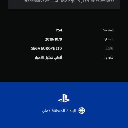
ج
trademarks of SEGA Holdings Co., Ltd. or its affiliates.
م
ا
ل
المنصة:
PS4
الإصدار:
9‏/10‏/2018
ي
الناشر:
SEGA EUROPE LTD
6
الأنواع:
ألعاب تمثيل الأدوار
6
م
ن
ا
ل
البلد / المنطقة عُمان‏
ت
ق