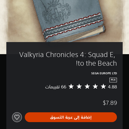
Valkyria Chronicles 4: Squad E, 
to the Beach!
SEGA EUROPE LTD
PS4
4.88
م
ت
و
$7.89
س
ط
ا
إضافة إلى عربة التسوق
ل
ت
ق