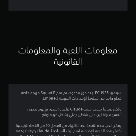
ل
ت
ق
ي
ي
معلومات اللعبة والمعلومات
م
القانونية
4
.
8
سبتمبر، 1935 EC. بعد فوز محدود، تم منح Squad E مهمة خاصة:
قطع واحد من خطوط الإمدادات المهمة لـ Empire.
8
ولكن عندما يضرب سرب Claude قاعدة العدو، فإنهم يجدون
ن
أنفسهم واقفين على شاطئ رملي بشكل غير متوقع...
ج
يمكن لعب هذه القصة بعد الانتهاء من الفصل 10 من القصة الرئيسية.
أكمل هذه القصة الإضافية لفتح أزياء السباحة لـ Claude وRiley وRaz