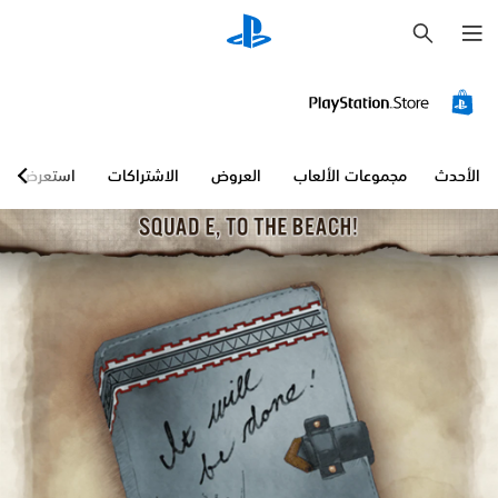
ب
ح
ث
الأحدث
مجموعات الألعاب
العروض
الاشتراكات
استعرض