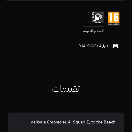
ي
ي
م
4
.
العناصر العنيفة
8
8
ن
اهتزاز DUALSHOCK 4‏
ج
و
م
م
ن
5
ن
ج
تقييمات
و
م
م
ن
إ
ج
م
Valkyria Chronicles 4: Squad E, to the Beach!
ا
ل