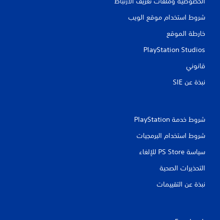
الخصوصية وملفات تعريف الارتباط
ي
شروط استخدام موقع الويب
ي
خارطة الموقع
م
PlayStation Studios
قانوني
ا
نبذة عن SIE‏
ت
شروط خدمة PlayStation‏
شروط استخدام البرمجيات
سياسة PS Store للإلغاء
التحذيرات الصحية
نبذة عن التقييمات