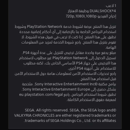
و
1 لاعب
م
DUALSHOCK‎®4 وظيفة الاهتزاز
إخراج الفيديو 720p,1080i,1080p
م
تنزيل هذا المنتج عرضة لشروط خدمة PlayStation Network وشروط
ن
استخدام البرنامج الخاصة بنا بالإضافة إلى أي أحكام إضافية محددة
تطبق على هذا المنتج. إذا كنت لا ترغب في قبول هذه الشروط، لا
5
تقوم بتنزيل هذا المنتج. راجع شروط الخدمة لمزيد من المعلومات
الهامة.
ن
مبلغ يدفع مرة واحدة مقابل ترخيص للتنزيل على عدة أجهزة PS4.
تسجيل الدخول إلى PlayStation Network غير مطلوب لاستخدام
هذا الترخيص على جهاز PS4 الأساسي الخاص بك، لكنه مطلوب
ج
للاستخدام على أجهزة PS4 أخرى.
راجع تحذيرات الاستخدام الآمن لمعلومات هامة حول الاستخدام الآمن
و
قبل استخدام هذا المنتج.
برامج مكتبة ©Sony Interactive Entertainment Inc. ملخصة
م
بشكل حصري إلى Sony Interactive Entertainment Europe.
تطبق شروط استخدام البرنامج، راجع eu.playstation.com/legal
م
لمعرفة حقوق الاستخدام الكاملة.
ن
©SEGA. All rights reserved. SEGA, the SEGA logo and
VALKYRIA CHRONICLES are either registered trademarks or
إ
trademarks of SEGA Holdings Co., Ltd. or its affiliates.