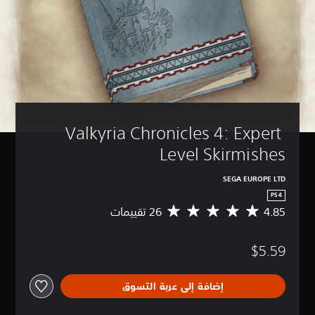
Valkyria Chronicles 4: Expert 
Level Skirmishes
SEGA EUROPE LTD
PS4
4.85
م
ت
و
$5.59
س
ط
ا
إضافة إلى عربة التسوق
ل
ت
ق