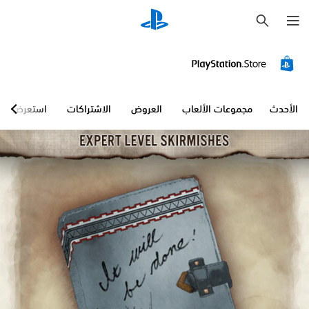
ب
ح
ث
الأحدث
مجموعات الألعاب
العروض
الاشتراكات
استعرض