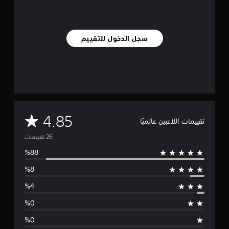
ي
2
6
م
سجل الدخول للتقييم
ن
ا
ل
ت
ق
ي
ي
م
م
4.85
ا
تقييمات اللاعبين عالميًا
ت
ت
و
س
ط
ا