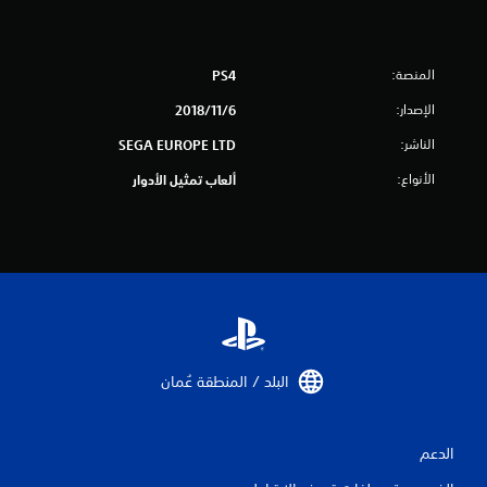
ج
م
ا
المنصة:
PS4
الإصدار:
6‏/11‏/2018
ل
الناشر:
SEGA EUROPE LTD
ي
الأنواع:
ألعاب تمثيل الأدوار
2
6
م
ن
ا
البلد / المنطقة عُمان‏
ل
ت
الدعم
ق