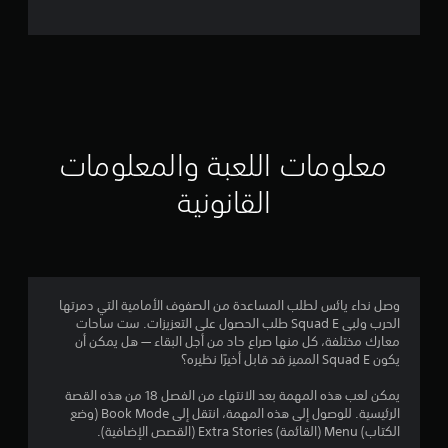
ل
ت
ق
ي
ي
معلومات اللعبة والمعلومات
م
القانونية
4
.
8
وصل نداء يائس لطلب المساعدة من الصفوف الأمامية التي دمرتها
الحرب ولبى Squad E طلب الحصول على التعزيزات. ست ساحات
5
معارك مختلفة، كل منها صراع حاد من أجل البقاء — هل يمكن أن
يكون Squad E المميز قد قابل أخيرًا نظيره؟
ن
يمكن لعب هذه المهمة بعد الانتهاء من الفصل 18 من هذه القصة
ج
الرئيسية. للوصول إلى هذه المهمة، انتقل إلى Book Mode (وضع
الكتاب) Menu (القائمة) Extra Stories (القصص الإضافية).