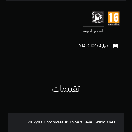
ي
ي
م
4
.
العناصر العنيفة
8
5
ن
اهتزاز DUALSHOCK 4‏
ج
و
م
م
ن
5
ن
ج
تقييمات
و
م
م
ن
إ
ج
م
Valkyria Chronicles 4: Expert Level Skirmishes
ا
ل