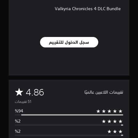
ل
Valkyria Chronicles 4 DLC Bundle
ي
5
1
م
ن
ا
سجل الدخول للتقييم
ل
ت
ق
ي
ي
م
ا
ت
م
4.86
تقييمات اللاعبين عالميًا
ت
و
س
ط