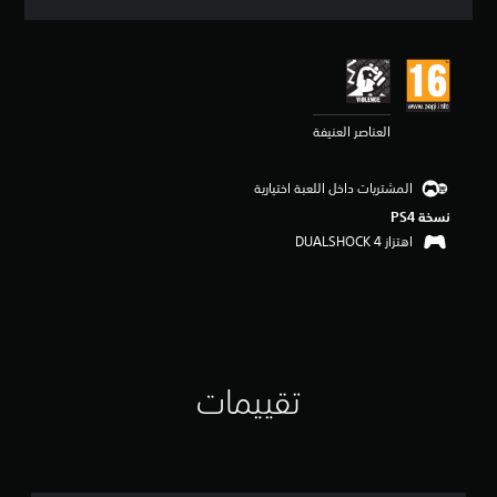
ق
ي
ي
م
4
.
العناصر العنيفة
8
6
ن
المشتريات داخل اللعبة اختيارية
ج
و
نسخة PS4‏
م
اهتزاز DUALSHOCK 4‏
م
ن
5
ن
ج
و
م
تقييمات
م
ن
إ
ج
م
ا