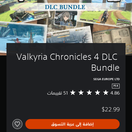
Valkyria Chronicles 4 DLC 
Bundle
SEGA EUROPE LTD
PS4
4.86
م
ت
و
$22.99
س
ط
ا
إضافة إلى عربة التسوق
ل
ت