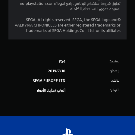
تطبق شروط استخدام البرنامج، راجع eu.playstation.com/legal
إ
لمعرفة حقوق الاستخدام الكاملة.
ج
©SEGA. All rights reserved. SEGA, the SEGA logo and
VALKYRIA CHRONICLES are either registered trademarks or
م
trademarks of SEGA Holdings Co., Ltd. or its affiliates.
ا
ل
ي
المنصة:
PS4
الإصدار:
10‏/7‏/2019
5
الناشر:
SEGA EUROPE LTD
1
الأنواع:
ألعاب تمثيل الأدوار
م
ن
ا
ل