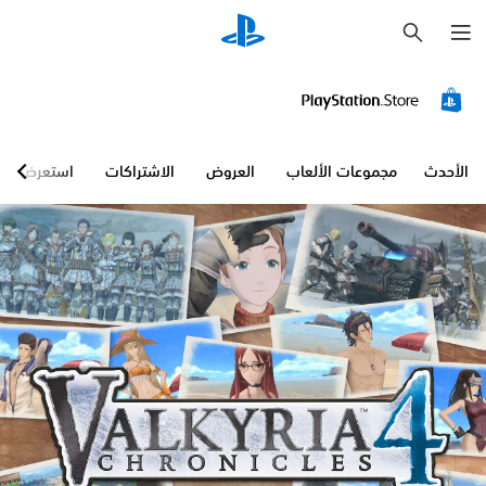
ب
ح
ث
الأحدث
مجموعات الألعاب
العروض
الاشتراكات
استعرض