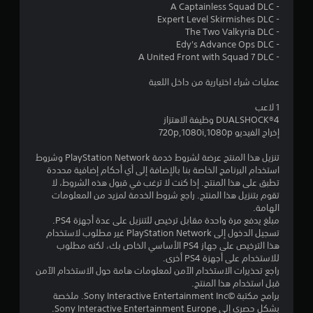
- A Captainless Squad DLC
ج
- Expert Level Skirmishes DLC
- The Two Valkyria DLC
و
- Edy's Advance Ops DLC
- A United Front with Squad 7 DLC
م
عمليات شراء اختيارية من داخل اللعبة
م
1 لاعب
ن
DUALSHOCK‎®4 وظيفة الاهتزاز
إخراج الفيديو 720p,1080i,1080p
5
تنزيل هذا المنتج عرضة لشروط خدمة PlayStation Network وشروط
ن
استخدام البرنامج الخاصة بنا بالإضافة إلى أي أحكام إضافية محددة
تطبق على هذا المنتج. إذا كنت لا ترغب في قبول هذه الشروط، لا
تقوم بتنزيل هذا المنتج. راجع شروط الخدمة لمزيد من المعلومات
ج
الهامة.
مبلغ يدفع مرة واحدة مقابل ترخيص للتنزيل على عدة أجهزة PS4.
و
تسجيل الدخول إلى PlayStation Network غير مطلوب لاستخدام
هذا الترخيص على جهاز PS4 الأساسي الخاص بك، لكنه مطلوب
م
للاستخدام على أجهزة PS4 أخرى.
راجع تحذيرات الاستخدام الآمن لمعلومات هامة حول الاستخدام الآمن
م
قبل استخدام هذا المنتج.
برامج مكتبة ©Sony Interactive Entertainment Inc. ملخصة
ن
بشكل حصري إلى Sony Interactive Entertainment Europe.