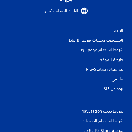
ت
البلد / المنطقة عُمان‏
ق
ي
الدعم
ي
الخصوصية وملفات تعريف الارتباط
م
شروط استخدام موقع الويب
ا
خارطة الموقع
PlayStation Studios
ت
قانوني
نبذة عن SIE‏
شروط خدمة PlayStation‏
شروط استخدام البرمجيات
سياسة PS Store للإلغاء