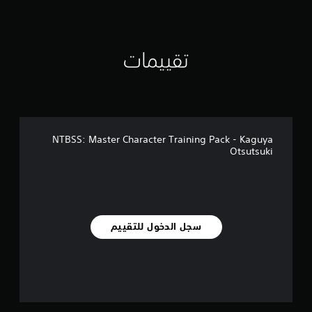
ي
ي
م
ا
ت
تقييمات
NTBSS: Master Character Training Pack - Kaguya
Otsutsuki
سجل الدخول للتقييم