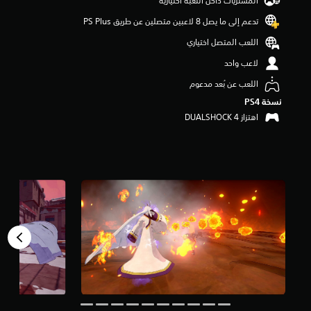
المشتريات داخل اللعبة اختيارية
م
تدعم إلى ما يصل 8 لاعبين متصلين عن طريق PS Plus‏
م
ن
اللعب المتصل اختياري
5
ن
لاعب واحد
ج
اللعب عن بُعد مدعوم
و
م
نسخة PS4‏
م
اهتزاز DUALSHOCK 4‏
ن
إ
ج
م
ا
ل
ي
6
1
م
ن
ا
ل
ت
ق