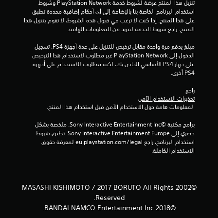
تنزيل هذا المنتج عرضة لشروط خدمة PlayStation Network وشروط 
1
استخدام البرنامج الخاصة بنا بالإضافة إلى أي أحكام إضافية محددة تطبق 
على هذا المنتج. إذا كنت لا ترغب في قبول هذه الشروط، لا تقوم بتنزيل هذا 
م
المنتج. راجع شروط الخدمة لمزيد من المعلومات الهامة.
ن
مبلغ يدفع مرة واحدة مقابل ترخيص للتنزيل على عدة أجهزة PS4. تسجيل 
الدخول إلى PlayStation Network غير مطلوب لاستخدام هذا الترخيص 
ا
على جهاز PS4 الأساسي الخاص بك، لكنه مطلوب للاستخدام على أجهزة 
PS4 أخرى.
ل
راجع 
ت
تحذيرات الاستخدام الآمن
 لمعلومات هامة حول الاستخدام الآمن قبل استخدام هذا المنتج.
ق
برامج مكتبة ©Sony Interactive Entertainment Inc. ملخصة بشكل 
حصري إلى Sony Interactive Entertainment Europe. تطبق شروط 
ي
استخدام البرنامج، راجع eu.playstation.com/legal لمعرفة حقوق 
الاستخدام الكاملة.
ي
م
©2002 MASASHI KISHIMOTO / 2017 BORUTO All Rights
ا
Reserved.
ت
©2018 BANDAI NAMCO Entertainment Inc.