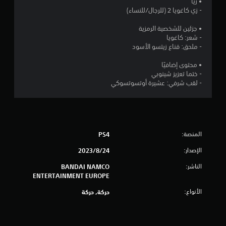
• زيًا
- زي كاغويا 2 (للرجال/للنساء)
ج
• جزئين للشخصية الرمزية
و
- شعر: كاغويا
- ملحق: قناع زيتسو الأسود
م
• محتوى إضافيًا
م
- ختما تعزيز شينوبي
- لقب شرفي: عشيرة أوتسوتسوكي
ن
إ
ج
المنصة:
PS4
م
الإصدار:
24‏/8‏/2023
ا
الناشر:
BANDAI NAMCO
ENTERTAINMENT EUROPE
ل
الأنواع:
حركة, حركة
ي
6