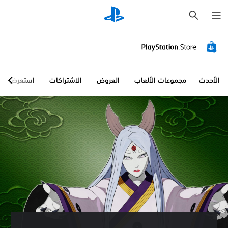
ب
ح
ث
الأحدث
مجموعات الألعاب
العروض
الاشتراكات
استعرض