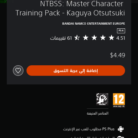
NTBSS: Master Character 
Training Pack - Kaguya Otsutsuki
BANDAI NAMCO ENTERTAINMENT EUROPE
PS4
4.51
م
ت
و
$4.49
س
ط
ا
إضافة إلى عربة التسوق
ل
ت
ق
ي
ي
م
4
.
العناصر العنيفة
5
1
ن
ج
و