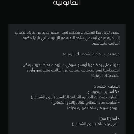
القانونية
4
.
5
بمجرد تنزيل هذا المحتوى، يمكنك تعيين معلم جديد عن طريق الذهاب
إلى قرية هيدن ليف في ساحة اللعبة عبر الإنترنت التي تليها مكتبة
1
أساليب نينجوتسو.
ن
حزمة تدريب خاصة لشخصيتك الرمزية!
ج
تدرُبك على يد كاغويا أوتسوتسوكي، سيُربحك نقاط تدريب يمكن
استخدامها لفتح مجموعة متنوعة من أساليب نينجوتسو وأزياء
و
لشخصيتك الرمزية!
م
المحتوى يتضمن:
• 3 أساليب نينجوتسو
م
- أسلوب قبضات الجبابرة الثمانية الكاسحة (النوع الشفائي)
- أسلوب رماد العظام القاتل (النوع الشفائي)
ن
- يوموتسو هيراساكا (مهارة بديلة)
5
• أسلوبًا سريًا
- آمي نو ميناكا (النوع الشفائي)
ن