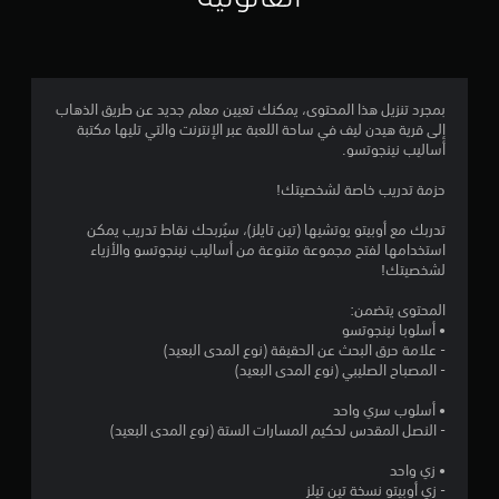
4
.
3
بمجرد تنزيل هذا المحتوى، يمكنك تعيين معلم جديد عن طريق الذهاب
إلى قرية هيدن ليف في ساحة اللعبة عبر الإنترنت والتي تليها مكتبة
8
أساليب نينجوتسو.
ن
حزمة تدريب خاصة لشخصيتك!
ج
تدربك مع أوبيتو يوتشيها (تين تايلز)، سيُربحك نقاط تدريب يمكن
استخدامها لفتح مجموعة متنوعة من أساليب نينجوتسو والأزياء
و
لشخصيتك!
م
المحتوى يتضمن:
• أسلوبا نينجوتسو
م
- علامة حرق البحث عن الحقيقة (نوع المدى البعيد)
- المصباح الصليبي (نوع المدى البعيد)
ن
• أسلوب سري واحد
5
- النصل المقدس لحكيم المسارات الستة (نوع المدى البعيد)
ن
• زي واحد
- زي أوبيتو نسخة تين تيلز