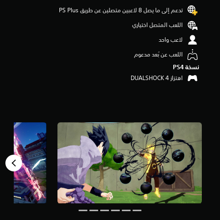
م
تدعم إلى ما يصل 8 لاعبين متصلين عن طريق PS Plus‏
م
ن
اللعب المتصل اختياري
5
ن
لاعب واحد
ج
اللعب عن بُعد مدعوم
و
م
نسخة PS4‏
م
اهتزاز DUALSHOCK 4‏
ن
إ
ج
م
ا
ل
ي
9
5
م
ن
ا
ل
ت
ق
ي