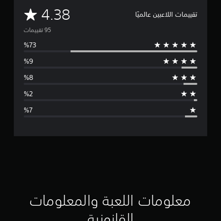
م
4.38
تقييمات اللاعبين عالميًا
ت
و
س
ط
ا
ل
ت
ق
ي
ي
معلومات اللعبة والمعلومات
م
القانونية