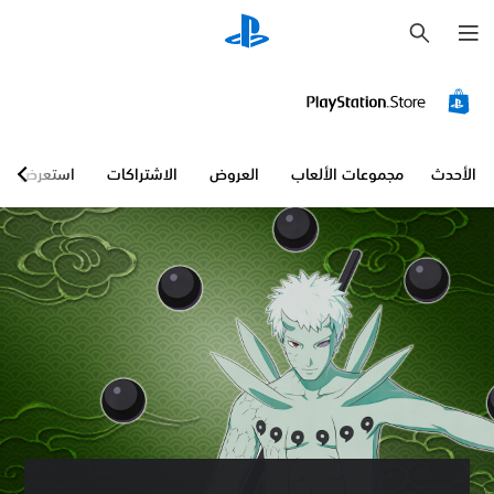
ب
ح
ث
الأحدث
مجموعات الألعاب
العروض
الاشتراكات
استعرض