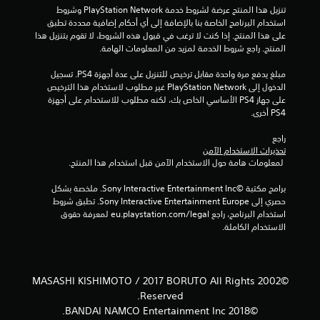
5
تنزيل هذا المنتج عرضة لشروط خدمة PlayStation Network وشروط 
استخدام البرنامج الخاصة بنا بالإضافة إلى أي أحكام إضافية محددة تطبق 
م
على هذا المنتج. إذا كنت لا ترغب في قبول هذه الشروط، لا تقوم بتنزيل هذا 
المنتج. راجع شروط الخدمة لمزيد من المعلومات الهامة.
ن
مبلغ يدفع مرة واحدة مقابل ترخيص للتنزيل على عدة أجهزة PS4. تسجيل 
ا
الدخول إلى PlayStation Network غير مطلوب لاستخدام هذا الترخيص 
على جهاز PS4 الأساسي الخاص بك، لكنه مطلوب للاستخدام على أجهزة 
ل
PS4 أخرى.
ت
راجع 
تحذيرات الاستخدام الآمن
 لمعلومات هامة حول الاستخدام الآمن قبل استخدام هذا المنتج.
ق
برامج مكتبة ©Sony Interactive Entertainment Inc. ملخصة بشكل 
ي
حصري إلى Sony Interactive Entertainment Europe. تطبق شروط 
استخدام البرنامج، راجع eu.playstation.com/legal لمعرفة حقوق 
ي
الاستخدام الكاملة.
م
ا
©2002 MASASHI KISHIMOTO / 2017 BORUTO All Rights
Reserved.
ت
©2018 BANDAI NAMCO Entertainment Inc.