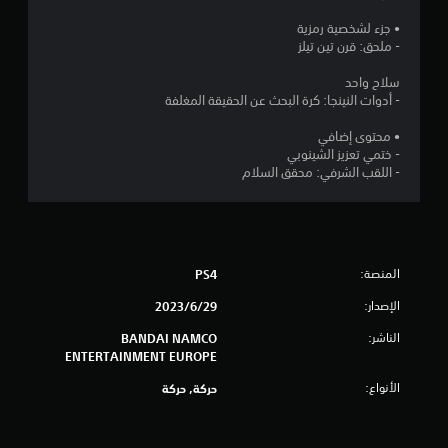
ج
• جزء لشخصية رمزية
- ملحق: قرن تين تيلز
و
سلاح واحد
م
- أدوات النينجا: كرة البحث عن الحقيقة المغلفة
م
• محتوى إضافي
- ختمي تعزيز الشينوبي
ن
- اللقب الشرفي: محقق السلام
إ
ج
م
المنصة:
PS4
الإصدار:
29‏/6‏/2023
ا
الناشر:
BANDAI NAMCO
ل
ENTERTAINMENT EUROPE
ي
الأنواع:
حركة, حركة
9