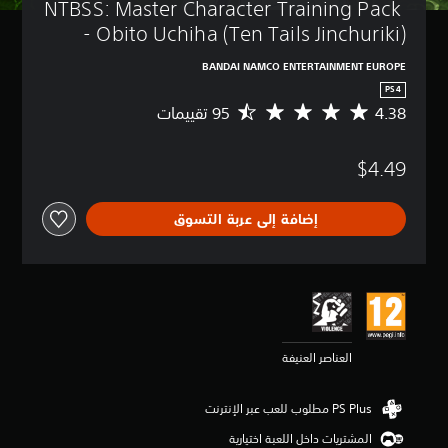
NTBSS: Master Character Training Pack 
- Obito Uchiha (Ten Tails Jinchuriki)
BANDAI NAMCO ENTERTAINMENT EUROPE
PS4
4.38
م
ت
و
$4.49
س
ط
ا
إضافة إلى عربة التسوق
ل
ت
ق
ي
ي
م
4
.
العناصر العنيفة
3
8
ن
ج
و
المشتريات داخل اللعبة اختيارية