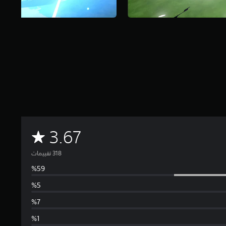
م
3.67
ت
و
س
ط