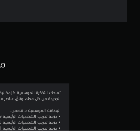
مع
الجديدة من كل معلم وتلقَ عناصر مم
البطاقة الموسمية 5 تتضمن:
• حزمة تدريب الشخصيات الرئيسية 29# - مادارا أوتشيها (المسارات الستة)
• حزمة تدريب الشخصيات الرئيسية 30# - تيماري
• حزمة تدريب الشخصيات الرئيسية 31# - كونوهمارو ساروتوبي (بوروتو)
• حزمة تدريب الشخصيات الرئيسية 32# - ناروتو أوزوماكي (طور الباريون)