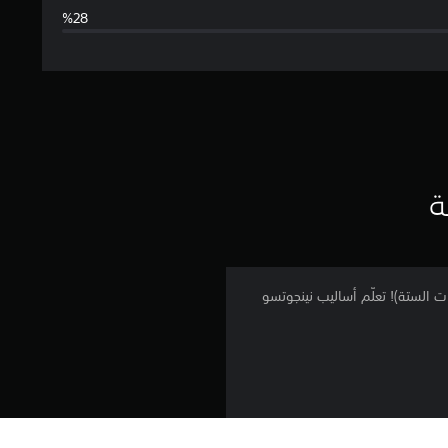
ا
ل
ت
ق
ي
ة
ي
م
م مادارا يوتشيها (الممرات الستة)! تعلّم أساليب نينجوتسو
3
.
6