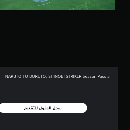
ا
ل
ي
3
1
8
م
ن
ا
ل
ت
ق
ي
ي
NARUTO TO BORUTO: SHINOBI STRIKER Season Pass 5
م
ا
ت
سجل الدخول للتقييم