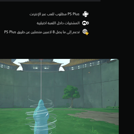
ق
ي
ي
م
المشتريات داخل اللعبة اختيارية
3
.
تدعم إلى ما يصل 8 لاعبين متصلين عن طريق PS Plus‏
6
7
ن
ج
و
م
م
ن
5
ن
ج
و
م
م
ن
إ
ج
م