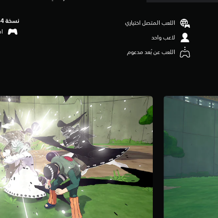
نسخة PS4‏
اللعب المتصل اختياري
اهتزا
لاعب واحد
اللعب عن بُعد مدعوم