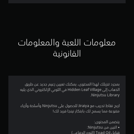
ت
ق
ي
ي
معلومات اللعبة والمعلومات
م
القانونية
4
.
4
بمجرد تنزيلك لهذا المحتوى، يمكنك تعيين زعيم جديد عن طريق
الذهاب إلى Hidden Leaf Village في اللوبي الإلكتروني الذي يليه
ن
Ninjutsu Library.
ج
اربح نقاط تدريب مع Jiraiya للحصول على Ninjutsu وأسلحة وأزياء
متنوعة مما يسمح لك بابتكار نينجا فريد لك!
و
يتضمن المحتوى:
م
• اثنين من Ninjutsu:
قنابل Toad Oil (النوع الدفاعي)