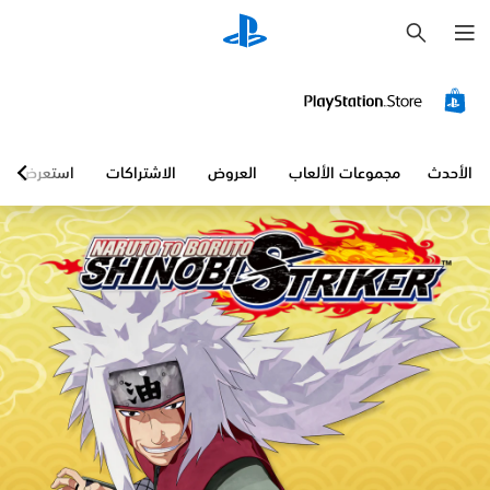
ب
ح
ث
الأحدث
مجموعات الألعاب
العروض
الاشتراكات
استعرض