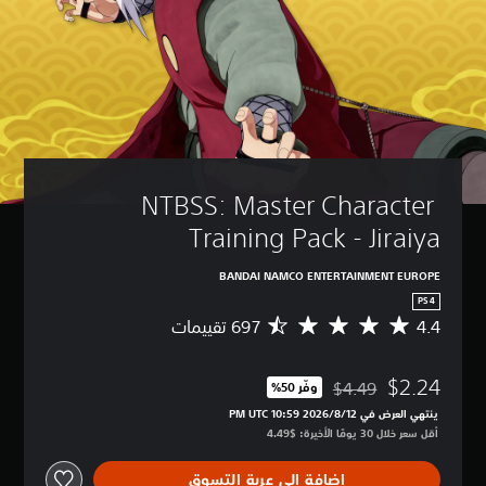
NTBSS: Master Character 
Training Pack - Jiraiya
BANDAI NAMCO ENTERTAINMENT EUROPE
PS4
4.4
م
ت
و
$2.24
س
$4.49
وفّر 50%‏
مخصوم من السعر الأصلي البالغ $4.49‏
ط
ينتهي العرض في 12‏/8‏/2026 10:59 PM UTC‏
ا
أقل سعر خلال 30 يومًا الأخيرة: $4.49‏
ل
ت
إضافة إلى عربة التسوق
ق