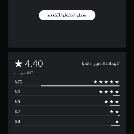
سجل الدخول للتقييم
م
4.40
تقييمات اللاعبين عالميًا
ت
و
س
ط
ا
ل