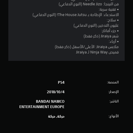
م
فن النينجا: Needle Jizo (النوع الدفاعي)
• تقنية سرية:
ن
الاستدعاء: الإطاحة بـ The House Jutsu! (النوع الدفاعي)
• سلاح:
5
غليون التدخين (النوع الدفاعي)
• جزء أفاتار:
ن
شعر Jiraiya (ذكر فقط)
• أزياء:
ج
ملابس Jiraiya: الأعلى/الأسفل (ذكر فقط)
قميص Ninja Way لـ Jiraiya
و
م
م
المنصة:
PS4
ن
الإصدار:
4‏/10‏/2018
الناشر:
BANDAI NAMCO
إ
ENTERTAINMENT EUROPE
ج
الأنواع:
حركة, حركة
م