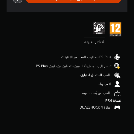
ي
ي
م
4
.
4
ن
العناصر العنيفة
ج
و
م
م
ن
تدعم إلى ما يصل 8 لاعبين متصلين عن طريق PS Plus‏
5
ن
اللعب المتصل اختياري
ج
لاعب واحد
و
م
اللعب عن بُعد مدعوم
م
نسخة PS4‏
ن
إ
اهتزاز DUALSHOCK 4‏
ج
م
ا
ل
ي