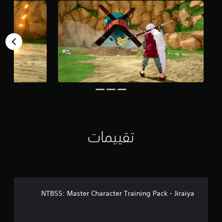
6
9
7
م
ن
ا
ل
ت
ق
ي
ي
م
ا
ت
تقييمات
NTBSS: Master Character Training Pack - Jiraiya