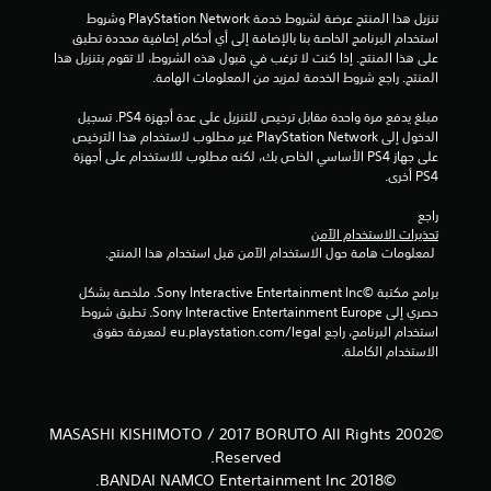
ا
تنزيل هذا المنتج عرضة لشروط خدمة PlayStation Network وشروط 
استخدام البرنامج الخاصة بنا بالإضافة إلى أي أحكام إضافية محددة تطبق 
ل
على هذا المنتج. إذا كنت لا ترغب في قبول هذه الشروط، لا تقوم بتنزيل هذا 
المنتج. راجع شروط الخدمة لمزيد من المعلومات الهامة.
ي
مبلغ يدفع مرة واحدة مقابل ترخيص للتنزيل على عدة أجهزة PS4. تسجيل 
6
الدخول إلى PlayStation Network غير مطلوب لاستخدام هذا الترخيص 
على جهاز PS4 الأساسي الخاص بك، لكنه مطلوب للاستخدام على أجهزة 
9
PS4 أخرى.
7
راجع 
تحذيرات الاستخدام الآمن
م
 لمعلومات هامة حول الاستخدام الآمن قبل استخدام هذا المنتج.
ن
برامج مكتبة ©Sony Interactive Entertainment Inc. ملخصة بشكل 
حصري إلى Sony Interactive Entertainment Europe. تطبق شروط 
ا
استخدام البرنامج، راجع eu.playstation.com/legal لمعرفة حقوق 
الاستخدام الكاملة.
ل
ت
©2002 MASASHI KISHIMOTO / 2017 BORUTO All Rights
ق
Reserved.
©2018 BANDAI NAMCO Entertainment Inc.