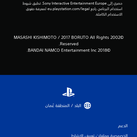
ن
حصري إلى Sony Interactive Entertainment Europe. تطبق شروط 
استخدام البرنامج، راجع eu.playstation.com/legal لمعرفة حقوق 
ا
الاستخدام الكاملة.
ل
ت
©2002 MASASHI KISHIMOTO / 2017 BORUTO All Rights
Reserved.
ق
©2018 BANDAI NAMCO Entertainment Inc.
ي
ي
م
ا
ت
البلد / المنطقة عُمان‏
الدعم
الخصوصية وملفات تعريف الارتباط