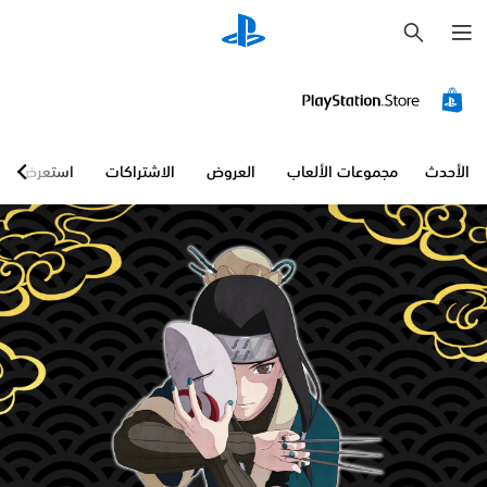
ب
ح
ث
الأحدث
مجموعات الألعاب
العروض
الاشتراكات
استعرض