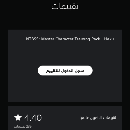
تقييمات
2
3
9
م
ن
ا
ل
NTBSS: Master Character Training Pack - Haku
ت
ق
ي
ي
م
ا
سجل الدخول للتقييم
ت
م
4.40
تقييمات اللاعبين عالميًا
ت