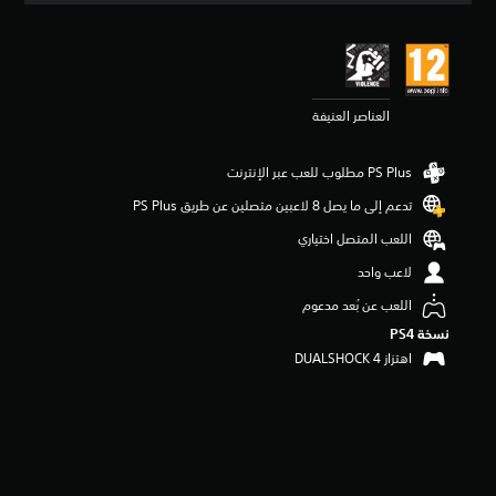
ي
ي
م
4
.
العناصر العنيفة
4
ن
ج
و
م
تدعم إلى ما يصل 8 لاعبين متصلين عن طريق PS Plus‏
م
ن
اللعب المتصل اختياري
5
لاعب واحد
ن
ج
اللعب عن بُعد مدعوم
و
نسخة PS4‏
م
م
اهتزاز DUALSHOCK 4‏
ن
إ
ج
م
ا
ل
ي