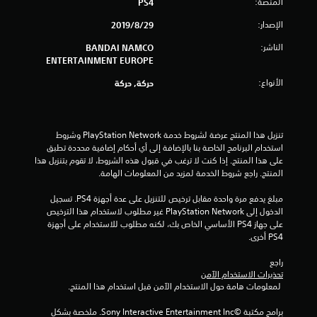
المنصة:
PS4
م
الإصدار:
29‏/8‏/2019
ن
الناشر:
BANDAI NAMCO
ENTERTAINMENT EUROPE
إ
الأنواع:
حركة, حركة
ج
م
تنزيل هذا المنتج عرضة لشروط خدمة PlayStation Network وشروط 
ا
استخدام البرنامج الخاصة بنا بالإضافة إلى أي أحكام إضافية محددة تطبق 
على هذا المنتج. إذا كنت لا ترغب في قبول هذه الشروط، لا تقوم بتنزيل هذا 
ل
المنتج. راجع شروط الخدمة لمزيد من المعلومات الهامة.
ي
مبلغ يدفع مرة واحدة مقابل ترخيص للتنزيل على عدة أجهزة PS4. تسجيل 
الدخول إلى PlayStation Network غير مطلوب لاستخدام هذا الترخيص 
2
على جهاز PS4 الأساسي الخاص بك، لكنه مطلوب للاستخدام على أجهزة 
PS4 أخرى.
3
راجع 
9
تحذيرات الاستخدام الآمن
 لمعلومات هامة حول الاستخدام الآمن قبل استخدام هذا المنتج.
م
برامج مكتبة ©Sony Interactive Entertainment Inc. ملخصة بشكل 