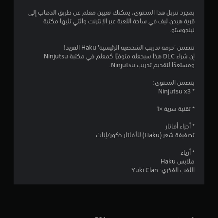
4
بمجرد تنزيل هذا المحتوى، يمكنك تعيين معلم عن طريق الذهاب إلى
قرية هيدن ليف في ساحة اللعبة عبر الإنترنت والتي تليها مكتبة
ن
نينجوستو.
ج
تتضمن 'حزمة تدريب الشخصية الرئيسية' Haku الفريد!
إن شراء DLC هذا سيجعله متوفرًا كمعلم في مكتبة Ninjutsu
و
ومستعدًا لتقديم تدريب Ninjutsu.
م
يتضمن المحتوى:
* Ninjutsu x3
م
* تقنية سرية ×1
ن
* أجزاء أفاتار
5
تصفيفة شعر (Haku) للأفاتار ذكور/إناث
ن
* أزياء
ملابس Haku
ج
اللقب الفخري: Yuki Clan
و
م