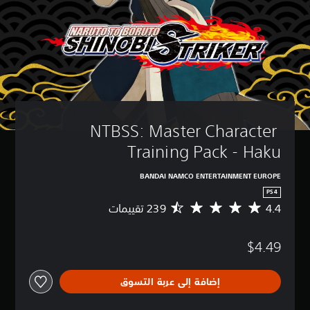
NTBSS: Master Character 
Training Pack - Haku
BANDAI NAMCO ENTERTAINMENT EUROPE
PS4
4.4
م
ت
و
$4.49
س
ط
ا
إضافة إلى عربة التسوق
ل
ت
ق