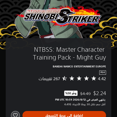
NTBSS: Master Character 
Training Pack - Might Guy
BANDAI NAMCO ENTERTAINMENT EUROPE
PS4
4.42
م
ت
و
$2.24
س
$4.49
وفّر 50%‏
مخصوم من السعر الأصلي البالغ $4.49‏
ط
ينتهي العرض في 12‏/8‏/2026 10:59 PM UTC‏
ا
أقل سعر خلال 30 يومًا الأخيرة: $4.49‏
ل
ت
إضافة إلى عربة التسوق
ق