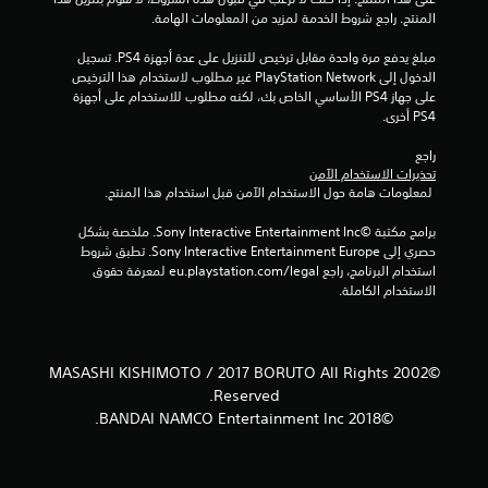
م
المنتج. راجع شروط الخدمة لمزيد من المعلومات الهامة.
ا
مبلغ يدفع مرة واحدة مقابل ترخيص للتنزيل على عدة أجهزة PS4. تسجيل 
الدخول إلى PlayStation Network غير مطلوب لاستخدام هذا الترخيص 
ل
على جهاز PS4 الأساسي الخاص بك، لكنه مطلوب للاستخدام على أجهزة 
PS4 أخرى.
ي
راجع 
2
تحذيرات الاستخدام الآمن
 لمعلومات هامة حول الاستخدام الآمن قبل استخدام هذا المنتج.
6
برامج مكتبة ©Sony Interactive Entertainment Inc. ملخصة بشكل 
7
حصري إلى Sony Interactive Entertainment Europe. تطبق شروط 
استخدام البرنامج، راجع eu.playstation.com/legal لمعرفة حقوق 
م
الاستخدام الكاملة.
ن
ا
©2002 MASASHI KISHIMOTO / 2017 BORUTO All Rights
Reserved.
ل
©2018 BANDAI NAMCO Entertainment Inc.
ت