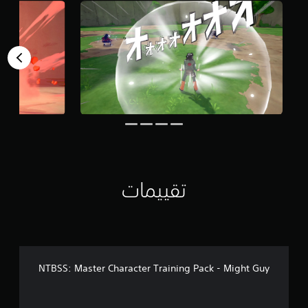
ي
2
6
7
م
ن
ا
ل
ت
ق
ي
ي
م
ا
تقييمات
ت
NTBSS: Master Character Training Pack - Might Guy