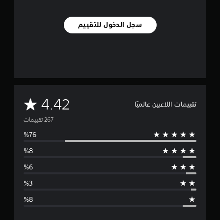
سجل الدخول للتقييم
م
4.42
تقييمات اللاعبين عالميًا
ت
و
س
ط
ا
ل