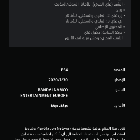
م
- الشعر (غاي القوي)، للأفاتار المذكر/المؤنث
• زيين
م
- زي غاي 2: العلوي والسفلي، للأفاتار
- زي غاي 3: العلوي والسفلي، للأفاتار
ن
• المحتوى الإضافي
- حركة الساحة: دخول غاي
5
- اللقب الفخري: وحش قرية ليف الأزرق
ن
ج
المنصة:
PS4
و
الإصدار:
30‏/1‏/2020
م
الناشر:
BANDAI NAMCO
م
ENTERTAINMENT EUROPE
الأنواع:
حركة, حركة
ن
إ
تنزيل هذا المنتج عرضة لشروط خدمة PlayStation Network وشروط 
ج
استخدام البرنامج الخاصة بنا بالإضافة إلى أي أحكام إضافية محددة تطبق 
على هذا المنتج. إذا كنت لا ترغب في قبول هذه الشروط، لا تقوم بتنزيل هذا 