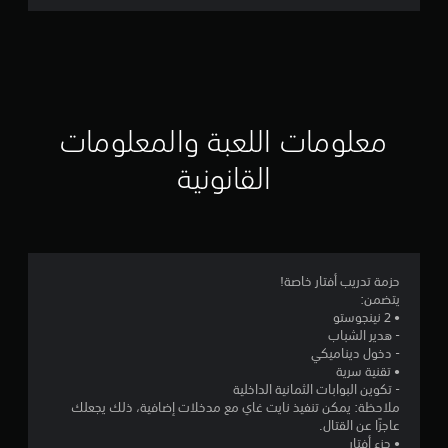
ت
ق
ي
ي
معلومات اللعبة والمعلومات
م
القانونية
4
.
4
حزمة تدريب أفتار خاصة!
يتضمن:
2
• 2 نينجوستو
- هدير الشباب
ن
- دخول ديناميكي
• تقنية سرية
ج
- تكوين البوابات الثمانية الداخلية
ملاحظة: يمكن تنفيذ نايت غاي مع مدخلات إضافية، ذلك يجعلك
و
عاجزًا عن القتال.
• جزء أفتار