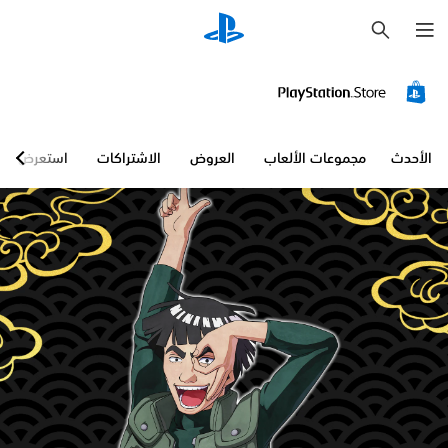
ب
ح
ث
الأحدث
مجموعات الألعاب
العروض
الاشتراكات
استعرض