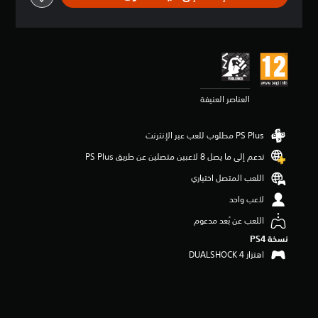
ي
ي
م
4
.
4
2
العناصر العنيفة
ن
ج
و
م
م
تدعم إلى ما يصل 8 لاعبين متصلين عن طريق PS Plus‏
ن
5
اللعب المتصل اختياري
ن
لاعب واحد
ج
و
اللعب عن بُعد مدعوم
م
نسخة PS4‏
م
ن
اهتزاز DUALSHOCK 4‏
إ
ج
م
ا
ل