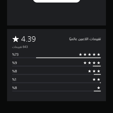
م
4.39
تقييمات اللاعبين عالميًا
ت
و
س
ط
ا
ل
ت