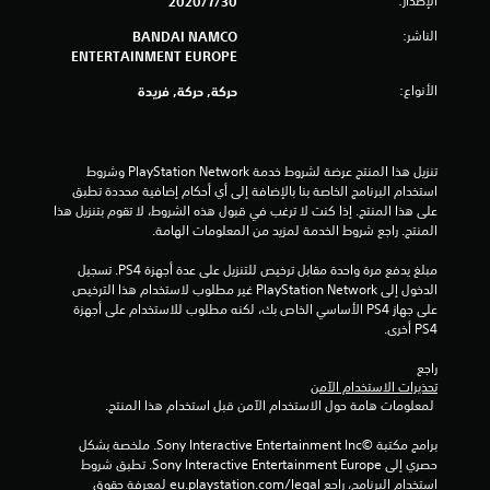
الإصدار:
30‏/7‏/2020
ل
الناشر:
BANDAI NAMCO
ENTERTAINMENT EUROPE
ي
الأنواع:
حركة, حركة, فريدة
8
4
تنزيل هذا المنتج عرضة لشروط خدمة PlayStation Network وشروط 
3
استخدام البرنامج الخاصة بنا بالإضافة إلى أي أحكام إضافية محددة تطبق 
على هذا المنتج. إذا كنت لا ترغب في قبول هذه الشروط، لا تقوم بتنزيل هذا 
م
المنتج. راجع شروط الخدمة لمزيد من المعلومات الهامة.
ن
مبلغ يدفع مرة واحدة مقابل ترخيص للتنزيل على عدة أجهزة PS4. تسجيل 
الدخول إلى PlayStation Network غير مطلوب لاستخدام هذا الترخيص 
ا
على جهاز PS4 الأساسي الخاص بك، لكنه مطلوب للاستخدام على أجهزة 
PS4 أخرى.
ل
راجع 
تحذيرات الاستخدام الآمن
ت
 لمعلومات هامة حول الاستخدام الآمن قبل استخدام هذا المنتج.
ق
برامج مكتبة ©Sony Interactive Entertainment Inc. ملخصة بشكل 
حصري إلى Sony Interactive Entertainment Europe. تطبق شروط 
ي
استخدام البرنامج، راجع eu.playstation.com/legal لمعرفة حقوق 