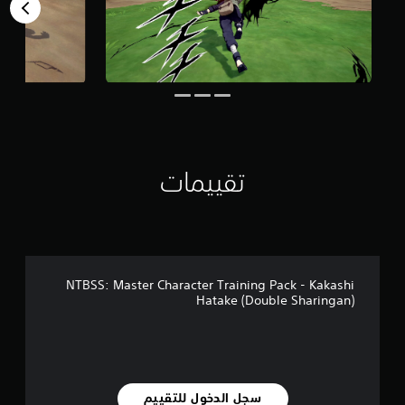
ي
8
4
3
م
ن
ا
ل
ت
ق
ي
تقييمات
ي
م
ا
ت
NTBSS: Master Character Training Pack - Kakashi
Hatake (Double Sharingan)
سجل الدخول للتقييم