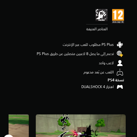
ي
ي
م
4
.
العناصر العنيفة
3
9
ن
ج
و
تدعم إلى ما يصل 8 لاعبين متصلين عن طريق PS Plus‏
م
م
لاعب واحد
ن
اللعب عن بُعد مدعوم
5
ن
نسخة PS4‏
ج
اهتزاز DUALSHOCK 4‏
و
م
م
ن
إ
ج
م
ا
ل