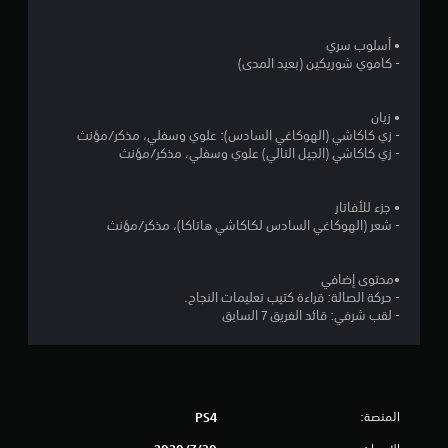
ن
• أسلوب سري
5
- كاموي شوريكين (بعيد المدى)
ن
• زيان
- زي كاكاشي (الهوكاغي السادس): علوي وسفلي، مذكر/مؤنث
ج
- زي كاكاشي (الجيل التالي) علوي وسفلي، مذكر/مؤنث
و
• جزء للأفاتار
م
- شعر (الهوكاغي السادس لكاكاشي هاتاكا)، مذكر/مؤنث
م
•محتوى إضافي
ن
- حركة الصالة: قراءة كتيب تعليمات النجاح.
- لقب شرفي: قائد الفريق 7 السابق
إ
ج
م
المنصة:
PS4
ا