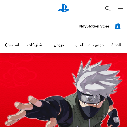
ب
ح
ث
الأحدث
مجموعات الألعاب
العروض
الاشتراكات
استعرض