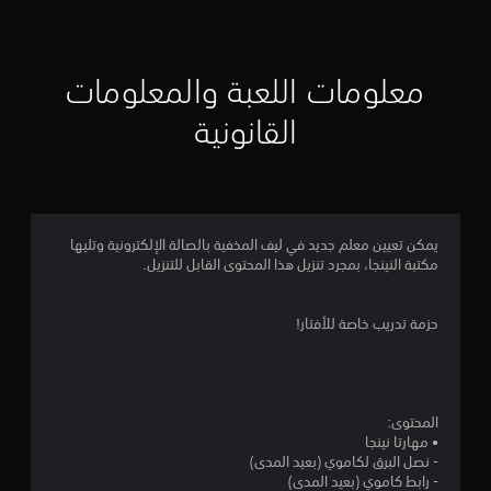
ق
ي
ي
معلومات اللعبة والمعلومات
م
القانونية
4
.
3
يمكن تعيين معلم جديد في ليف المخفية بالصالة الإلكترونية وتليها
مكتبة النينجا، بمجرد تنزيل هذا المحتوى القابل للتنزيل.
9
ن
حزمة تدريب خاصة للأفتار!
ج
و
المحتوى:
م
• مهارتا نينجا
- نصل البرق لكاموي (بعيد المدى)
م
- رابط كاموي (بعيد المدى)