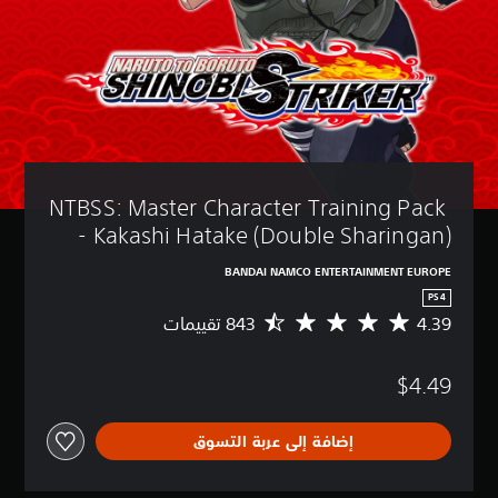
NTBSS: Master Character Training Pack 
- Kakashi Hatake (Double Sharingan)
BANDAI NAMCO ENTERTAINMENT EUROPE
PS4
4.39
م
ت
و
$4.49
س
ط
ا
إضافة إلى عربة التسوق
ل
ت
ق