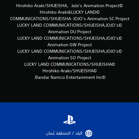
م
©Hirohiko Araki/SHUEISHA，JoJo’s Animation Project
©Hirohiko Araki&LUCKY LAND
ن
COMMUNICATIONS/SHUEISHA･JOJO’s Animation SC Project
©LUCKY LAND COMMUNICATIONS/SHUEISHA,JOJO’s
ا
Animation DU Project
ل
©LUCKY LAND COMMUNICATIONS/SHUEISHA,JOJO's
Animation GW Project
ت
©LUCKY LAND COMMUNICATIONS/SHUEISHA,JOJO's
Animation SO Project
ق
©LUCKY LAND COMMUNICATIONS/SHUEISHA
©Hirohiko Araki/SHUEISHA
ي
©Bandai Namco Entertainment Inc.
ي
م
ا
ت
البلد / المنطقة عُمان‏