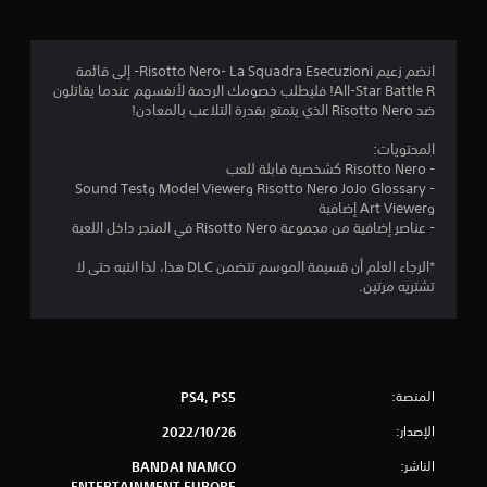
.
9
انضم زعيم La Squadra Esecuzioni‏ -Risotto Nero- إلى قائمة
All-Star Battle R! فليطلب خصومك الرحمة لأنفسهم عندما يقاتلون
5
ضد Risotto Nero الذي يتمتع بقدرة التلاعب بالمعادن!
ن
المحتويات:
- Risotto Nero كشخصية قابلة للعب
ج
- Risotto Nero JoJo Glossary وModel Viewer وSound Test
وArt Viewer إضافية
و
- عناصر إضافية من مجموعة Risotto Nero في المتجر داخل اللعبة
م
*الرجاء العلم أن قسيمة الموسم تتضمن DLC هذا، لذا انتبه حتى لا
تشتريه مرتين.
م
ن
5
المنصة:
PS4, PS5
ن
الإصدار:
26‏/10‏/2022
ج
الناشر:
BANDAI NAMCO
ENTERTAINMENT EUROPE