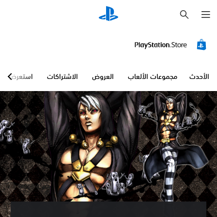
ب
ح
ث
الأحدث
مجموعات الألعاب
العروض
الاشتراكات
استعرض