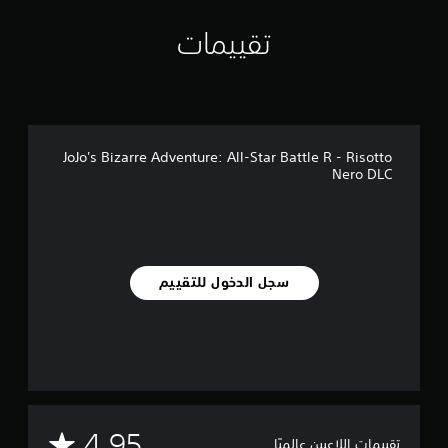
ي
ي
تقييمات
م
ا
ت
JoJo's Bizarre Adventure: All-Star Battle R - Risotto
Nero DLC
سجل الدخول للتقييم
م
4.95
تقييمات اللاعبين عالميًا