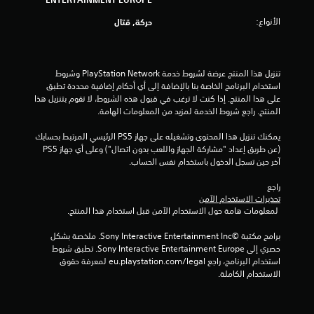
و
الأنواع:
حركة, قتال
م
م
تنزيل هذا المنتج عرضة لشروط خدمة PlayStation Network وشروط 
استخدام البرنامج الخاصة بنا بالإضافة إلى أي أحكام إضافية محددة تطبق 
ن
على هذا المنتج. إذا كنت لا ترغب في قبول هذه الشروط، لا تقوم بتنزيل هذا 
المنتج. راجع شروط الخدمة لمزيد من المعلومات الهامة.
إ
يمكنك تنزيل هذا المحتوى وتشغيله على جهاز PS5 الرئيسي المرتبط بحسابك 
ج
(عن طريق إعداد "مشاركة الجهاز واللعب بدون اتصال") وعلى أي جهاز PS5 
آخر حين تسجل الدخول باستخدام نفس الحساب.
م
راجع 
ا
تحذيرات الاستخدام الآمن
 لمعلومات هامة حول الاستخدام الآمن قبل استخدام هذا المنتج.
ل
برامج مكتبة ©Sony Interactive Entertainment Inc. ملخصة بشكل 
ي
حصري إلى Sony Interactive Entertainment Europe. تطبق شروط 
استخدام البرنامج، راجع eu.playstation.com/legal لمعرفة حقوق 
1
الاستخدام الكاملة.
9