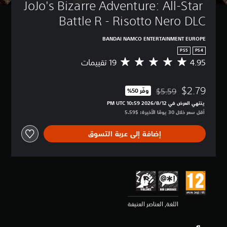
JoJo's Bizarre Adventure: All-Star 
Battle R - Risotto Nero DLC
BANDAI NAMCO ENTERTAINMENT EUROPE
PS5
PS4
4.95
م
ت
و
$2.79
س
$5.59
وفّر 50%‏
مخصوم من السعر الأصلي البالغ $5.59‏
ط
ينتهي العرض في 12‏/8‏/2026 10:59 PM UTC‏
ا
أقل سعر خلال 30 يومًا الأخيرة: $5.59‏
ل
ت
إضافة إلى عربة التسوق
ق
ي
ي
م
4
.
9
5
اللغة, العناصر العنيفة
ن
ج
و