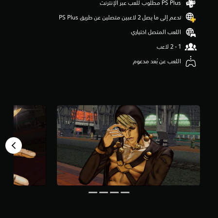
م
تدعم إلى ما يصل 2 لاعبين متصلين عن طريق PS Plus‏
م
ن
اللعب المتصل اختياري
5
ن
ج
اللعب عن بُعد مدعوم
و
م
م
ن
إ
ج
م
ا
ل
ي
1
9
م
ن
ا
ل
ت
ق