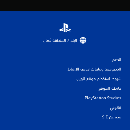
ن
ا
ل
ت
البلد / المنطقة عُمان‏
ق
ي
الدعم
ي
الخصوصية وملفات تعريف الارتباط
م
شروط استخدام موقع الويب
ا
خارطة الموقع
ت
PlayStation Studios
قانوني
نبذة عن SIE‏