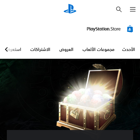
ب
ح
ث
الأحدث
مجموعات الألعاب
العروض
الاشتراكات
استعرض