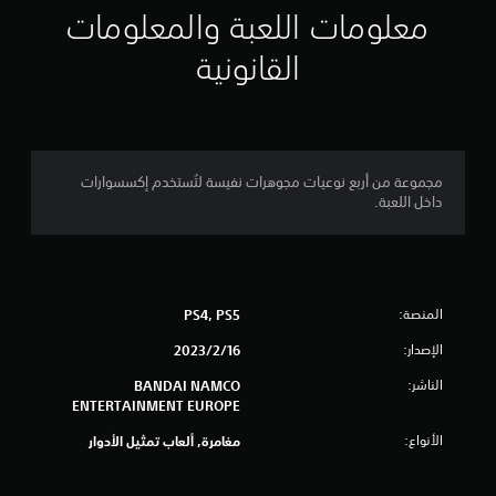
ي
معلومات اللعبة والمعلومات
م
القانونية
5
ن
ج
مجموعة من أربع نوعيات مجوهرات نفيسة لتُستخدم إكسسوارات
داخل اللعبة.
و
م
م
المنصة:
PS4, PS5
ن
الإصدار:
16‏/2‏/2023
5
الناشر:
BANDAI NAMCO
ENTERTAINMENT EUROPE
ن
الأنواع:
مغامرة, ألعاب تمثيل الأدوار
ج