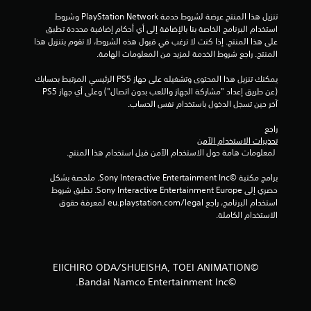
و
تنزيل هذا المنتج عرضة لشروط خدمة PlayStation Network وشروط 
م
استخدام البرنامج الخاصة بنا بالإضافة إلى أي أحكام إضافية محددة تطبق 
على هذا المنتج. إذا كنت لا ترغب في قبول هذه الشروط، لا تقوم بتنزيل هذا 
م
المنتج. راجع شروط الخدمة لمزيد من المعلومات الهامة.
يمكنك تنزيل هذا المحتوى وتشغيله على جهاز PS5 الرئيسي المرتبط بحسابك 
ن
(عن طريق إعداد "مشاركة الجهاز واللعب بدون اتصال") وعلى أي جهاز PS5 
آخر حين تسجل الدخول باستخدام نفس الحساب.
إ
راجع 
ج
تحذيرات الاستخدام الآمن
 لمعلومات هامة حول الاستخدام الآمن قبل استخدام هذا المنتج.
م
برامج مكتبة ©Sony Interactive Entertainment Inc. ملخصة بشكل 
ا
حصري إلى Sony Interactive Entertainment Europe. تطبق شروط 
استخدام البرنامج، راجع eu.playstation.com/legal لمعرفة حقوق 
ل
الاستخدام الكاملة.
ي
2
©EIICHIRO ODA/SHUEISHA, TOEI ANIMATION
©Bandai Namco Entertainment Inc.
م