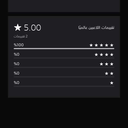
ت
م
5.00
تقييمات اللاعبين عالميًا
ت
و
س
ط
ا
ل
ت
ق
ي