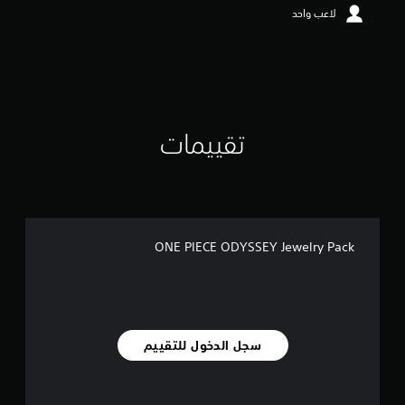
ن
لاعب واحد
5
ن
ج
و
م
م
ن
تقييمات
إ
ج
م
ا
ل
ي
2
ONE PIECE ODYSSEY Jewelry Pack
م
ن
ا
ل
ت
ق
سجل الدخول للتقييم
ي
ي
م
ا