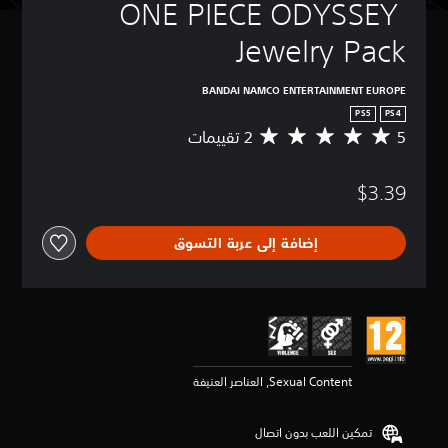
ONE PIECE ODYSSEY 
Jewelry Pack
BANDAI NAMCO ENTERTAINMENT EUROPE
PS5
PS4
5
م
ت
و
$3.39
س
ط
ا
إضافة إلى عربة التسوق
ل
ت
ق
ي
ي
م
5
ن
Sexual Content, العناصر العنيفة
ج
و
م
تمكين اللعب بدون اتصال
م