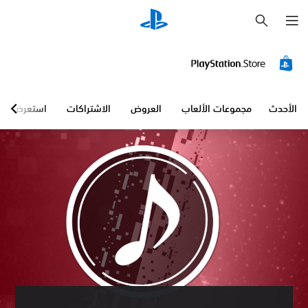
ب
ح
ث
الأحدث
مجموعات الألعاب
العروض
الاشتراكات
استعرض