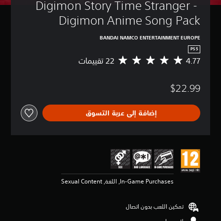
Digimon Story Time Stranger - 
Digimon Anime Song Pack
BANDAI NAMCO ENTERTAINMENT EUROPE
PS5
4.77
م
ت
و
$22.99
س
ط
ا
إضافة إلى عربة التسوق
ل
ت
ق
ي
ي
م
4
.
In-Game Purchases, اللغة, Sexual Content
7
7
ن
تمكين اللعب بدون اتصال
ج
و