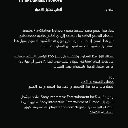
ENTERTAINMENT EUROPE
ا
الأنواع:
ألعاب تمثيل الأدوار
ل
ي
تنزيل هذا المنتج عرضة لشروط خدمة PlayStation Network وشروط 
2
استخدام البرنامج الخاصة بنا بالإضافة إلى أي أحكام إضافية محددة تطبق 
على هذا المنتج. إذا كنت لا ترغب في قبول هذه الشروط، لا تقوم بتنزيل هذا 
2
المنتج. راجع شروط الخدمة لمزيد من المعلومات الهامة.
م
يمكنك تنزيل هذا المحتوى وتشغيله على جهاز PS5 الرئيسي المرتبط بحسابك 
(عن طريق إعداد "مشاركة الجهاز واللعب بدون اتصال") وعلى أي جهاز PS5 
ن
آخر حين تسجل الدخول باستخدام نفس الحساب.
ا
راجع 
تحذيرات الاستخدام الآمن
ل
 لمعلومات هامة حول الاستخدام الآمن قبل استخدام هذا المنتج.
برامج مكتبة ©Sony Interactive Entertainment Inc. ملخصة بشكل 
ت
حصري إلى Sony Interactive Entertainment Europe. تطبق شروط 
استخدام البرنامج، راجع eu.playstation.com/legal لمعرفة حقوق 
ق
الاستخدام الكاملة.
ي