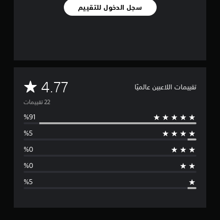
ي
سجل الدخول للتقييم
ي
م
ا
ت
م
4.77
تقييمات اللاعبين عالميًا
ت
و
س
ط
ا
ل
ت