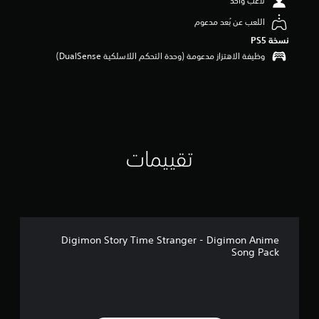
لاعب واحد
م
اللعب عن بُعد مدعوم
م
ن
نسخة PS5‏
5
وظيفة الاهتزاز مدعومة (وحدة التحكم اللاسلكية DualSense‏)
ن
ج
و
م
م
ن
إ
تقييمات
ج
م
ا
ل
ي
2
2
Digimon Story Time Stranger - Digimon Anime
م
Song Pack
ن
ا
ل
ت
ق