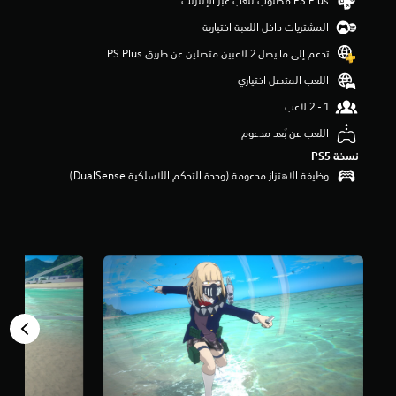
ج
و
المشتريات داخل اللعبة اختيارية
م
تدعم إلى ما يصل 2 لاعبين متصلين عن طريق PS Plus‏
م
ن
اللعب المتصل اختياري
5
ن
ج
اللعب عن بُعد مدعوم
و
م
نسخة PS5‏
م
وظيفة الاهتزاز مدعومة (وحدة التحكم اللاسلكية DualSense‏)
ن
إ
ج
م
ا
ل
ي
9
م
ن
ا
ل
ت
ق