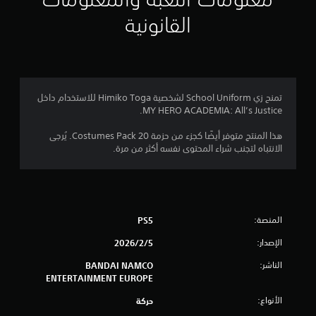
م
القانونية
4
.
4
تمنح زي School Uniform لشخصية Himiko Toga للاستخدام داخل
MY HERO ACADEMIA: All’s Justice.
4
هذا المنتج متوفر أيضًا كجزء من حزمة 20 Costumes Pack. يُرجى
ن
الانتباه لتجنب شراء المحتوى نفسه أكثر من مرة.
ج
و
المنصة:
PS5
م
الإصدار:
5‏/2‏/2026
م
الناشر:
BANDAI NAMCO
ن
ENTERTAINMENT EUROPE
5
الأنواع:
حركة