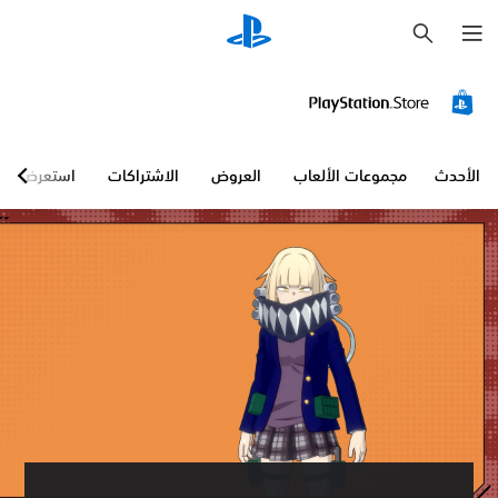
ب
ح
ث
الأحدث
مجموعات الألعاب
العروض
الاشتراكات
استعرض