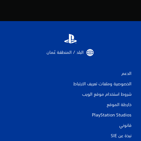
9
م
ن
ا
ل
البلد / المنطقة عُمان‏
ت
ق
الدعم
الخصوصية وملفات تعريف الارتباط
ي
شروط استخدام موقع الويب
ي
خارطة الموقع
م
PlayStation Studios
ا
قانوني
ت
نبذة عن SIE‏