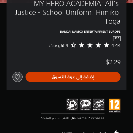
MY HERO ACADEMIA: All’s 
Justice - School Uniform: Himiko 
Toga
BANDAI NAMCO ENTERTAINMENT EUROPE
PS5
4.44
م
ت
و
$2.29
س
ط
ا
إضافة إلى عربة التسوق
ل
ت
ق
ي
ي
م
4
.
In-Game Purchases, اللغة, العناصر العنيفة
4
4
ن