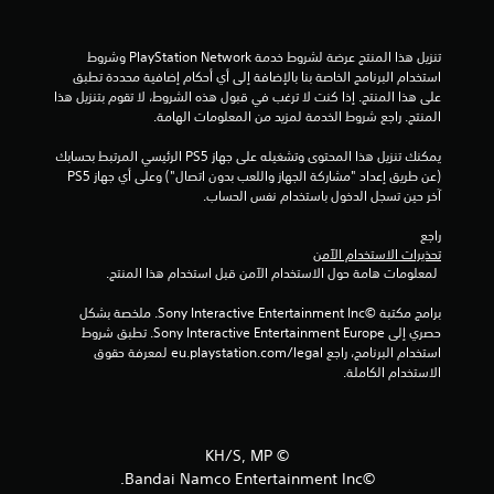
ن
ج
تنزيل هذا المنتج عرضة لشروط خدمة PlayStation Network وشروط 
استخدام البرنامج الخاصة بنا بالإضافة إلى أي أحكام إضافية محددة تطبق 
على هذا المنتج. إذا كنت لا ترغب في قبول هذه الشروط، لا تقوم بتنزيل هذا 
و
المنتج. راجع شروط الخدمة لمزيد من المعلومات الهامة.
م
يمكنك تنزيل هذا المحتوى وتشغيله على جهاز PS5 الرئيسي المرتبط بحسابك 
(عن طريق إعداد "مشاركة الجهاز واللعب بدون اتصال") وعلى أي جهاز PS5 
م
آخر حين تسجل الدخول باستخدام نفس الحساب.
ن
راجع 
تحذيرات الاستخدام الآمن
إ
 لمعلومات هامة حول الاستخدام الآمن قبل استخدام هذا المنتج.
ج
برامج مكتبة ©Sony Interactive Entertainment Inc. ملخصة بشكل 
حصري إلى Sony Interactive Entertainment Europe. تطبق شروط 
م
استخدام البرنامج، راجع eu.playstation.com/legal لمعرفة حقوق 
الاستخدام الكاملة.
ا
ل
©︎ KH/S, MP
ي
©Bandai Namco Entertainment Inc.