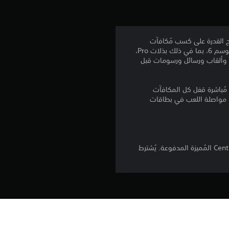
ي
م
Sun" في بطاقة Centre Court للموسم 6، المُرتكزة على Indian Wells وMiami Open. افتح القدرة على كسب مُكافآت
إضافية في بطاقة TopSpin 2K25 Premium Centre Court للموسم 6!* يُمكنك كسب 100 مكافأة مُميزة في الموسم 6، بما في ذلك بذلات Pro،
3
رة وألقاب ورسائل ورسومات قبل
.
ة المُميزة، فإنك سَتفك مُباشرة قفل كل المكافآت
6
نك مواصلة اللعب في بطاقات
7
ن
*تشترط مكافآت تذكرة Centre Court فك القفل عبر اللعب. المكافآت المُميزة مُتوفرة فقط كجزء من تذكرة Centre Court المُميزة المدفوعة. يُشترط
ج
و
م
تنزيل هذا المنتج عرضة لشروط خدمة‫ PlayStation وشروط استخدام البرنامج الخاصة بنا 
بالإضافة إلى أي أحكام إضافية محددة تطبق على هذا المنتج. إذا كنت لا ترغب في قبول 
م
روط الخدمة لمزيد من المعلومات الهامة.