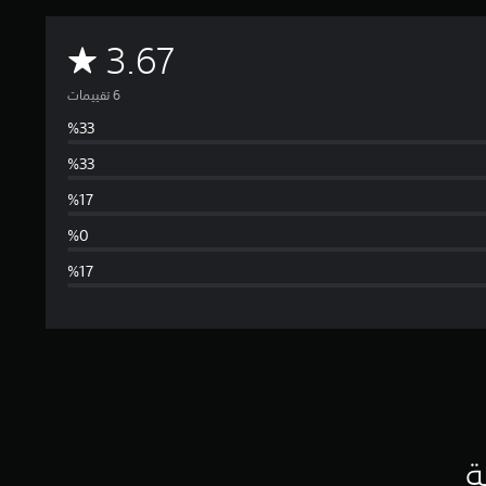
م
3.67
ت
و
س
ط
ا
ل
ت
ق
ي
ة