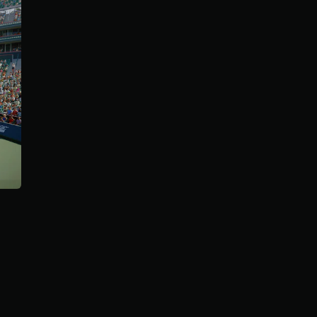
ن
5
ن
ج
و
م
م
ن
إ
ج
م
ا
ل
ي
6
م
ن
ا
ل
ت
ق
ي
ي