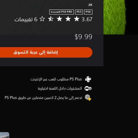
2K
PS5
PS4
3.67
م
ت
و
$9.99
س
ط
ا
إضافة إلى عربة التسوق
ل
ت
ق
ي
ي
م
المشتريات داخل اللعبة اختيارية
3
.
تدعم إلى ما يصل 2 لاعبين متصلين عن طريق PS Plus‏
6
7
ن
ج
و
م
م