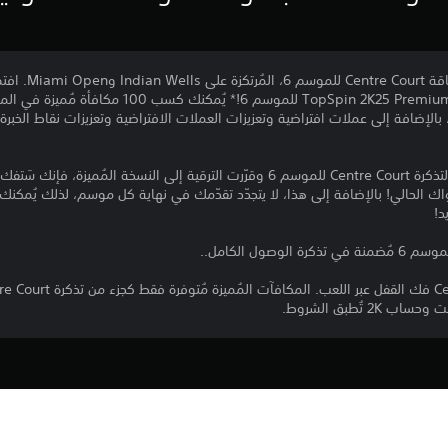
واجه "shine Double
بالإضافة إلى عملات افتراضية وتعزيزات العملات الافتراضية وتعزيزات نقاط الخب
إذا كنت تلعب في النسخة المجانية لتذكرة Centre Court للموسم 6 وقرّرت الترقية إلى النسخ
تواك الحالي! بالإضافة إلى هذا، لا يتجدّد تقدّمك في نهاية كل موسم، لذلك يُمك
2 تُطبق الشروط.
PS4, PS5
هذه الشروط، لا تقم بتنزيل هذا المنتج. راجع ش
18‏/2‏/2025