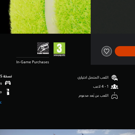
In-Game Purchases
نسخة PS5‏
اللعب المتصل اختياري
وظ
اللعب عن بُعد مدعوم
ع