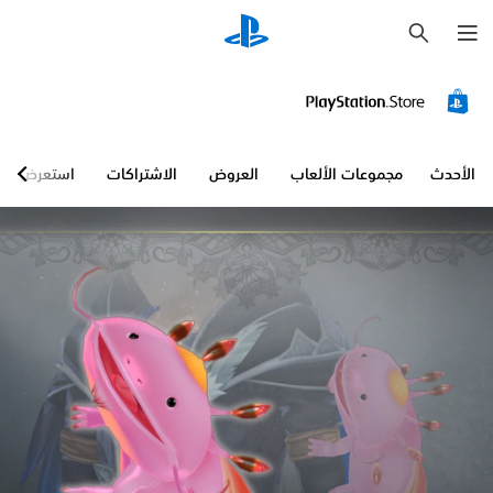
ب
ح
ث
الأحدث
مجموعات الألعاب
العروض
الاشتراكات
استعرض