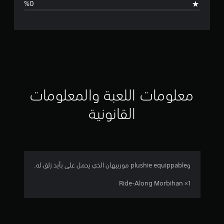
ت
ق
ي
ي
م
معلومات اللعبة والمعلومات
ا
القانونية
ت
وplushie equippable موربيهان الذي يحمل على بأيد زلق له.
Ride-Along Morbihan ×1