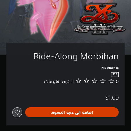
Ride-Along Morbihan
NIS America
PS4
0
لا توجد تقييمات
ل
ا
ت
$1.09
و
ج
د
إضافة إلى عربة التسوق
ت
ق
ي
ي