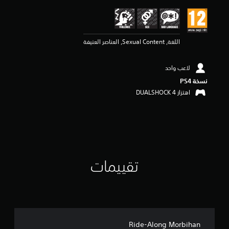
م
ا
ت
اللغة, Sexual Content, العناصر العنيفة
لاعب واحد
نسخة PS4‏
اهتزاز DUALSHOCK 4‏
تقييمات
Ride-Along Morbihan