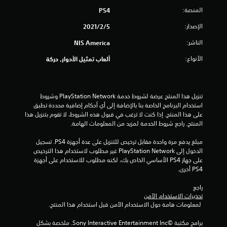
المنصة:
PS4
ح
الإصدار:
5‏/2‏/2021
د
الناشر:
NIS America
ة
الأنواع:
ألعاب تمثيل الأدوار, حركة
م
ن
تنزيل هذا المنتج عرضة لشروط خدمة PlayStation Network وشروط 
5
استخدام البرنامج الخاصة بنا بالإضافة إلى أي أحكام إضافية محددة تطبق 
على هذا المنتج. إذا كنت لا ترغب في قبول هذه الشروط، لا تقوم بتنزيل هذا 
ن
المنتج. راجع شروط الخدمة لمزيد من المعلومات الهامة.
مبلغ يدفع مرة واحدة مقابل ترخيص للتنزيل على عدة أجهزة PS4. تسجيل 
ج
الدخول إلى PlayStation Network غير مطلوب لاستخدام هذا الترخيص 
على جهاز PS4 الأساسي الخاص بك، لكنه مطلوب للاستخدام على أجهزة 
و
PS4 أخرى.
م
راجع 
تحذيرات الاستخدام الآمن
م
 لمعلومات هامة حول الاستخدام الآمن قبل استخدام هذا المنتج.
ن
برامج مكتبة ©Sony Interactive Entertainment Inc. ملخصة بشكل 