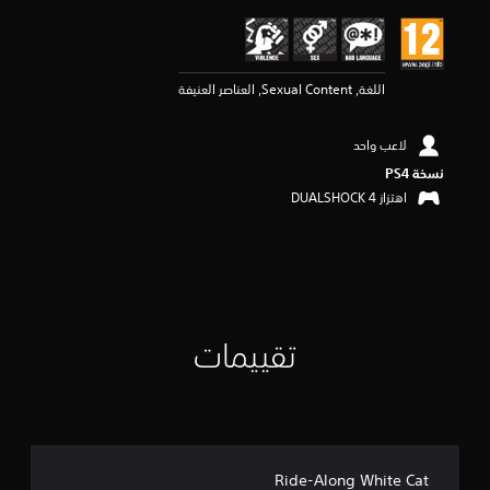
ي
م
4
ن
اللغة, Sexual Content, العناصر العنيفة
ج
و
م
لاعب واحد
م
ن
نسخة PS4‏
5
اهتزاز DUALSHOCK 4‏
ن
ج
و
م
م
ن
إ
تقييمات
ج
م
ا
ل
ي
1
م
Ride-Along White Cat
ن