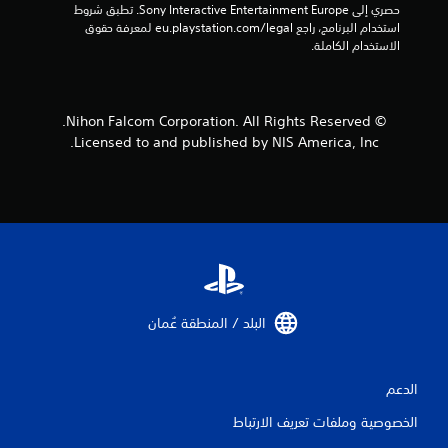
حصري إلى Sony Interactive Entertainment Europe. تطبق شروط 
إ
استخدام البرنامج، راجع eu.playstation.com/legal لمعرفة حقوق 
الاستخدام الكاملة.
ج
م
© Nihon Falcom Corporation. All Rights Reserved.
ا
Licensed to and published by NIS America, Inc.
ل
ي
1
م
ن
البلد / المنطقة عُمان‏
ا
ل
الدعم
الخصوصية وملفات تعريف الارتباط
ت