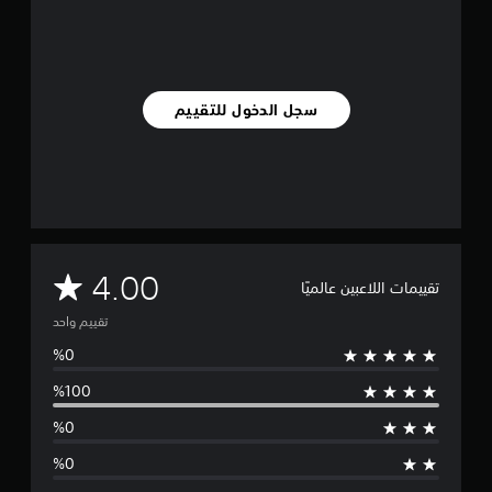
ا
ل
ت
ق
ي
سجل الدخول للتقييم
ي
م
ا
ت
م
4.00
تقييمات اللاعبين عالميًا
ت
تقييم واحد
و
س
ط
ا