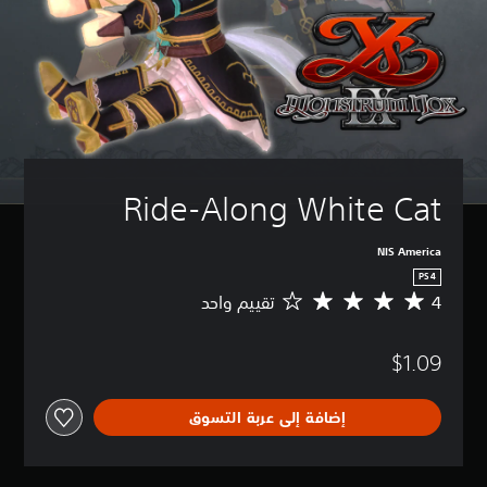
Ride-Along White Cat
NIS America
PS4
4
تقييم واحد
م
ت
و
$1.09
س
ط
ا
إضافة إلى عربة التسوق
ل
ت
ق
ي