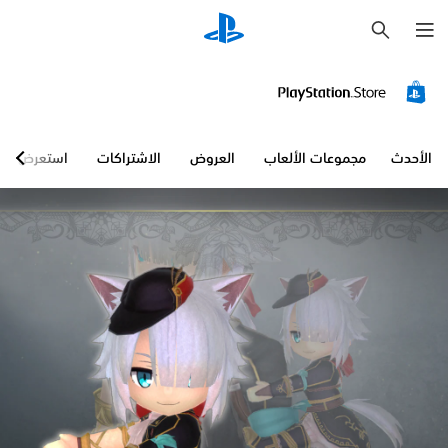
ب
ح
ث
الأحدث
مجموعات الألعاب
العروض
الاشتراكات
استعرض