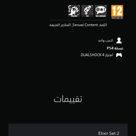
ي
م
5
ن
اللغة, Sexual Content, العناصر العنيفة
ج
و
م
لاعب واحد
م
ن
نسخة PS4‏
5
اهتزاز DUALSHOCK 4‏
ن
ج
و
م
م
ن
إ
تقييمات
ج
م
ا
ل
ي
1
م
Elixir Set 2
ن