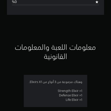
ل
ت
ق
ي
ي
معلومات اللعبة والمعلومات
م
القانونية
ن
ج
م
وهناك مجموعة من 3 أنواع من Elixirs X1.
ة
Strength Elixir ×1
Defense Elixir ×1
و
Life Elixir ×1
ا