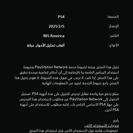
ح
المنصة:
PS4
د
الإصدار:
5‏/2‏/2021
ة
الناشر:
NIS America
م
الأنواع:
ألعاب تمثيل الأدوار, حركة
ن
5
تنزيل هذا المنتج عرضة لشروط خدمة PlayStation Network وشروط 
ن
استخدام البرنامج الخاصة بنا بالإضافة إلى أي أحكام إضافية محددة تطبق 
على هذا المنتج. إذا كنت لا ترغب في قبول هذه الشروط، لا تقوم بتنزيل هذا 
المنتج. راجع شروط الخدمة لمزيد من المعلومات الهامة.
ج
مبلغ يدفع مرة واحدة مقابل ترخيص للتنزيل على عدة أجهزة PS4. تسجيل 
و
الدخول إلى PlayStation Network غير مطلوب لاستخدام هذا الترخيص 
على جهاز PS4 الأساسي الخاص بك، لكنه مطلوب للاستخدام على أجهزة 
م
PS4 أخرى.
م
راجع 
تحذيرات الاستخدام الآمن
ن
 لمعلومات هامة حول الاستخدام الآمن قبل استخدام هذا المنتج.