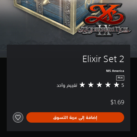
Elixir Set 2
NIS America
PS4
5
تقييم واحد
م
ت
و
$1.69
س
ط
ا
إضافة إلى عربة التسوق
ل
ت
ق
ي