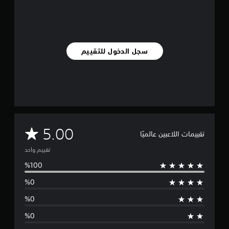
ا
ل
ت
ق
ي
سجل الدخول للتقييم
ي
م
ا
ت
م
5.00
تقييمات اللاعبين عالميًا
ت
تقييم واحد
و
س
ط
ا