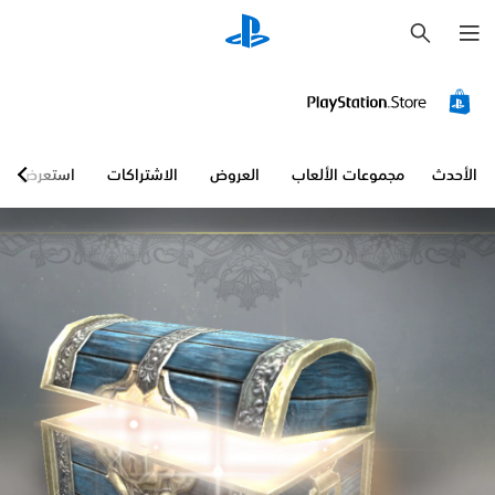
ب
ح
ث
الأحدث
مجموعات الألعاب
العروض
الاشتراكات
استعرض