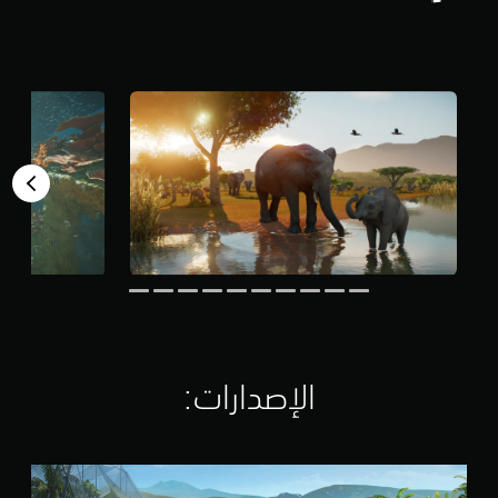
الإصدارات:‏
P
l