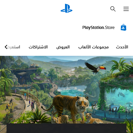
ب
ح
ث
الأحدث
مجموعات الألعاب
العروض
الاشتراكات
استعرض