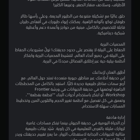
الأطراف، وسلاحف منقار الصقر، وغيرها الكثير!
حلق عاليًا مع تشكيلة متنوعة من الطيور البديعة، وعلى رأسها طائر
طوقان توكو بألوانه الزاهية. يمكنك إيواء طيورك في أقفاص طيران
قابلة للتخصيص بالكامل، مبنية من حواجز وأعمدة دعم وأغطية
شبكية ديناميكية.
المحميات البرية
الحفاظ على البيئة لا يقتصر على حدود حديقتك! تولَّ مشروعات الحفاظ
على البيئة في جميع أنحاء العالم، لتنشيط المحميات البرية وابتكار
أنظمة بيئية حية عبر إطلاق الفصائل مجددًا في البرية.
أطلِق العنان لإبداعك
ابنِ حديقة أحلامك عبر مناطق حيوية متعددة تمتد حول العالم، مع
أربع سمات مناظر طبيعية جديدة كليًّا. استفِد بالكامل من المخططات
الجاهزة لوضعها في حديقة الحيوانات في ورشة Frontier
Workshop، أو ابتكر باستخدام أدوات البناء ""قطعة بقطعة""،
وتعمق في كل تفصيل مع أنظمة تغيير الحجم والتلوين المرن وتخطيط
المسارات سهلة الاستخدام.
إدارة هادفة
أدِر الحياة اليومية في حديقة الحيوان بينما تبتكر مساحات غامرة
لزوارك مليئة بالفرص التعليمية في كل زاوية. شيّد بيئات طبيعية
مثالية للحيوانات الجذابة لاستقطاب الزوار، ما يعزز تقييم حديقتك ويدر
أموالاً لتمويل المزيد من التوسعات.