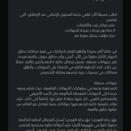
اطلب مسبقًا الآن لتلقي حزمة المحتوى الإضافي عند الإطلاق، التي
تتضمن:
· متجر توكان إيت واللافتات
· 3 صناديق تبرعات فريدة للحيوانات
· جدار مؤقت يحمل صورة نمر
ابنِ عالمًا أكثر جموحًا وأطلق العنان لابتكارك في لعبة محاكاة حدائق
الحيوان الأكثر تطورًا حتى الآن. أنشئ وأدِر حدائق حيوان عالمية فريدة،
تعج بحيوانات مذهلة، تشمل فصائل مائية خالصة وأخرى طائرة. فضلاً
عن ذلك، اتخذ الخطوة التالية في الحفاظ على الحيوانات، وأطلِق
فصائلك في محميات برية شاسعة وقابلة للتخصيص.
حيوانات مذهلة
اختبر قفزة نوعية في سلوكيات الحيوانات الواقعية، حيث تنضم وجوه
جديدة إلى الحيوانات المفضلة المألوفة مثل الأسد الأفريقي
والشمبانزي الغربي، كل منها بدقة لا مثيل لها. إضافةً إلى ذلك، شيّد
بيئات طبيعية خلابة لتزدهر فيها حيواناتك بينما تتفاعل مع العالم من
حولها بطرق واقعية.
جهّز بدلة الغوص! جهّز بدلة الغوص! تُسجل الفصائل المائية الخالصة
حضورًا باهرًا في ظهورها الأول! شيّد أحواضًا مائية مخصصة لتحتضن
تشكيلة رائعة من الكائنات المائية، تشمل قرش الشعاب أسود